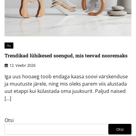
Ilu
Trendikad lühikesed soengud, mis teevad nooremaks
12. Veebr 2026
Iga uus hooaeg toob endaga kaasa soovi värskenduse
ja muutuste järele, ning mis oleks parem viis alustada
uut etappi kui külastada oma juuksurit. Paljud naised
[…]
Otsi
Otsi