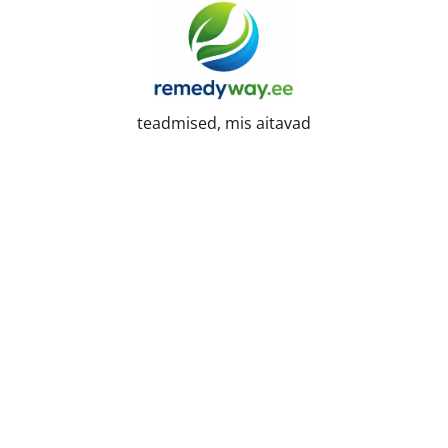
Skip
to
content
teadmised, mis aitavad