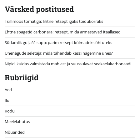
Värsked postitused
Tšillimoos tomatiga: lihtne retsept igaks toidukorraks
Ehtne spagetid carbonara: retsept, mida armastavad itaallased
Südamlik guljašš-supp: parim retsept külmadeks õhtuteks
Unenägude seletaja: mida tähendab kassi nägemine unes?
Nipid, kuidas valmistada mahlast ja suussulavat seakaelakarbonaadi
Rubriigid
Aed
Ilu
Kodu
Meelelahutus
Nõuanded