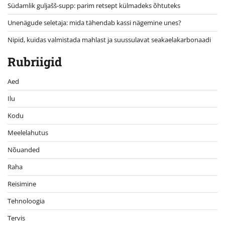
Südamlik guljašš-supp: parim retsept külmadeks õhtuteks
Unenägude seletaja: mida tähendab kassi nägemine unes?
Nipid, kuidas valmistada mahlast ja suussulavat seakaelakarbonaadi
Rubriigid
Aed
Ilu
Kodu
Meelelahutus
Nõuanded
Raha
Reisimine
Tehnoloogia
Tervis