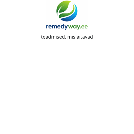
Skip
to
content
teadmised, mis aitavad