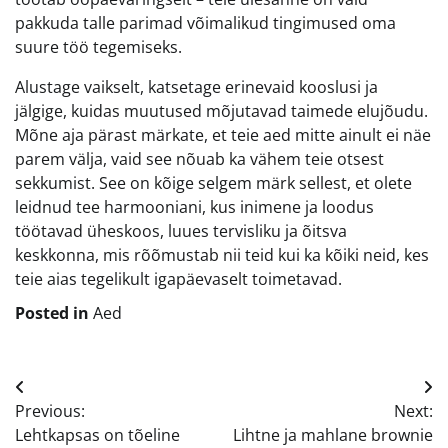
pakkuda talle parimad võimalikud tingimused oma
suure töö tegemiseks.
Alustage vaikselt, katsetage erinevaid kooslusi ja
jälgige, kuidas muutused mõjutavad taimede elujõudu.
Mõne aja pärast märkate, et teie aed mitte ainult ei näe
parem välja, vaid see nõuab ka vähem teie otsest
sekkumist. See on kõige selgem märk sellest, et olete
leidnud tee harmooniani, kus inimene ja loodus
töötavad üheskoos, luues tervisliku ja õitsva
keskkonna, mis rõõmustab nii teid kui ka kõiki neid, kes
teie aias tegelikult igapäevaselt toimetavad.
Posted in
Aed
Navigeerimine
Previous:
Next:
Lehtkapsas on tõeline
Lihtne ja mahlane brownie