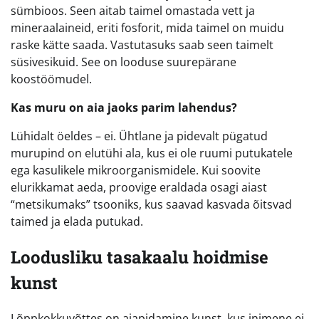
sümbioos. Seen aitab taimel omastada vett ja
mineraalaineid, eriti fosforit, mida taimel on muidu
raske kätte saada. Vastutasuks saab seen taimelt
süsivesikuid. See on looduse suurepärane
koostöömudel.
Kas muru on aia jaoks parim lahendus?
Lühidalt öeldes – ei. Ühtlane ja pidevalt pügatud
murupind on elutühi ala, kus ei ole ruumi putukatele
ega kasulikele mikroorganismidele. Kui soovite
elurikkamat aeda, proovige eraldada osagi aiast
“metsikumaks” tsooniks, kus saavad kasvada õitsvad
taimed ja elada putukad.
Loodusliku tasakaalu hoidmise
kunst
Lõppkokkuvõttes on aiapidamine kunst, kus inimene ei