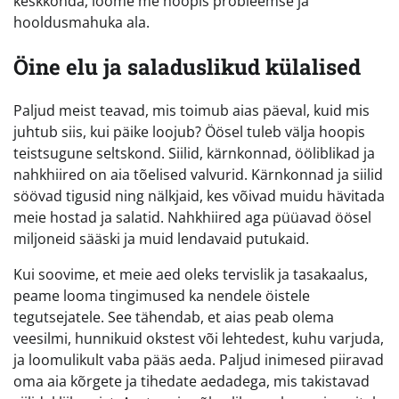
keskkonda, loome me hoopis probleemse ja
hooldusmahuka ala.
Öine elu ja saladuslikud külalised
Paljud meist teavad, mis toimub aias päeval, kuid mis
juhtub siis, kui päike loojub? Öösel tuleb välja hoopis
teistsugune seltskond. Siilid, kärnkonnad, ööliblikad ja
nahkhiired on aia tõelised valvurid. Kärnkonnad ja siilid
söövad tigusid ning nälkjaid, kes võivad muidu hävitada
meie hostad ja salatid. Nahkhiired aga püüavad öösel
miljoneid sääski ja muid lendavaid putukaid.
Kui soovime, et meie aed oleks tervislik ja tasakaalus,
peame looma tingimused ka nendele öistele
tegutsejatele. See tähendab, et aias peab olema
veesilmi, hunnikuid okstest või lehtedest, kuhu varjuda,
ja loomulikult vaba pääs aeda. Paljud inimesed piiravad
oma aia kõrgete ja tihedate aedadega, mis takistavad