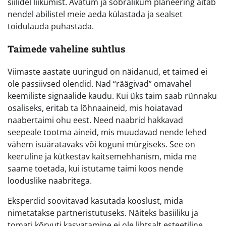
siilidel liikumist. Avatum ja sõbralikum planeering aitab
nendel abilistel meie aeda külastada ja sealset
toidulauda puhastada.
Taimede vaheline suhtlus
Viimaste aastate uuringud on näidanud, et taimed ei
ole passiivsed olendid. Nad “räägivad” omavahel
keemiliste signaalide kaudu. Kui üks taim saab rünnaku
osaliseks, eritab ta lõhnaaineid, mis hoiatavad
naabertaimi ohu eest. Need naabrid hakkavad
seepeale tootma aineid, mis muudavad nende lehed
vähem isuäratavaks või koguni mürgiseks. See on
keeruline ja kütkestav kaitsemehhanism, mida me
saame toetada, kui istutame taimi koos nende
looduslike naabritega.
Eksperdid soovitavad kasutada kooslust, mida
nimetatakse partneristutuseks. Näiteks basiiliku ja
tomati kõrvuti kasvatamine ei ole lihtsalt esteetiline