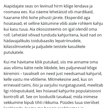
Aiapidajate seas on levinud hirm kõige lendava ja
roomava ees. Kui näeme lehetäisid või mardikaid,
haarame tihti kohe pihusti järele. Eksperdid aga
hoiatavad, et selline käitumine võib aiale rohkem kahju
kui kasu tuua. Aia ökosüsteemis on igal olendil oma
roll. Lehetäid võivad tunduda kahjuritena, kuid nad on
hädavajalikuks toidubaasiks lepatriinudele,
kiilassilmsetele ja paljudele teistele kasulikele
putukatele.
Kui me hävitame kõik putukad, siis me anname oma
aias võimu kätte neile liikidele, kes paljunevad kõige
kiiremini – tavaliselt on need just needsamad kahjurid,
kelle vastu me võitleme. Mitmekesine aed, kus on
erinevaid taimi, õisi ja varjulisi nurgataguseid, meelitab
ligi röövputukaid, kes hoiavad kahjurite populatsiooni
kontrolli all. See on looduslik tasakaal, mida inimese
sekkumine kipub tihti rikkuma. Püüdes luua steriilset