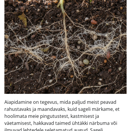
Aiapidamine on tegevus, mida paljud meist peavad
rahustavaks ja maandavaks, kuid sageli märkame, et
hoolimata meie pingutustest, kastmisest ja
väetamisest, hakkavad taimed ühtäkki närbuma või
ilmuvad lehtedele seletamatud augud. Sageli