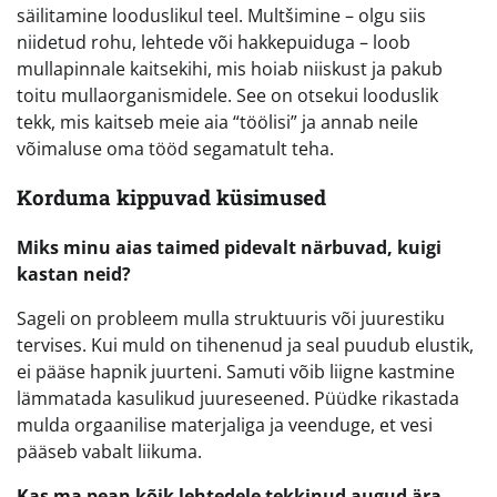
säilitamine looduslikul teel. Multšimine – olgu siis
niidetud rohu, lehtede või hakkepuiduga – loob
mullapinnale kaitsekihi, mis hoiab niiskust ja pakub
toitu mullaorganismidele. See on otsekui looduslik
tekk, mis kaitseb meie aia “töölisi” ja annab neile
võimaluse oma tööd segamatult teha.
Korduma kippuvad küsimused
Miks minu aias taimed pidevalt närbuvad, kuigi
kastan neid?
Sageli on probleem mulla struktuuris või juurestiku
tervises. Kui muld on tihenenud ja seal puudub elustik,
ei pääse hapnik juurteni. Samuti võib liigne kastmine
lämmatada kasulikud juureseened. Püüdke rikastada
mulda orgaanilise materjaliga ja veenduge, et vesi
pääseb vabalt liikuma.
Kas ma pean kõik lehtedele tekkinud augud ära