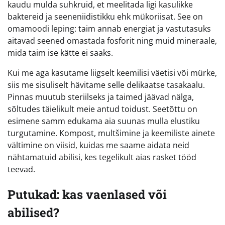
kaudu mulda suhkruid, et meelitada ligi kasulikke
baktereid ja seeneniidistikku ehk mükoriisat. See on
omamoodi leping: taim annab energiat ja vastutasuks
aitavad seened omastada fosforit ning muid mineraale,
mida taim ise kätte ei saaks.
Kui me aga kasutame liigselt keemilisi väetisi või mürke,
siis me sisuliselt hävitame selle delikaatse tasakaalu.
Pinnas muutub steriilseks ja taimed jäävad nälga,
sõltudes täielikult meie antud toidust. Seetõttu on
esimene samm edukama aia suunas mulla elustiku
turgutamine. Kompost, multšimine ja keemiliste ainete
vältimine on viisid, kuidas me saame aidata neid
nähtamatuid abilisi, kes tegelikult aias rasket tööd
teevad.
Putukad: kas vaenlased või
abilised?