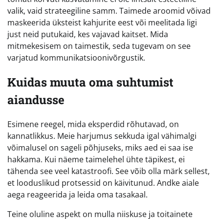
valik, vaid strateegiline samm. Taimede aroomid võivad
maskeerida üksteist kahjurite eest või meelitada ligi
just neid putukaid, kes vajavad kaitset. Mida
mitmekesisem on taimestik, seda tugevam on see
varjatud kommunikatsioonivõrgustik.
Kuidas muuta oma suhtumist
aiandusse
Esimene reegel, mida eksperdid rõhutavad, on
kannatlikkus. Meie harjumus sekkuda igal vähimalgi
võimalusel on sageli põhjuseks, miks aed ei saa ise
hakkama. Kui näeme taimelehel ühte täpikest, ei
tähenda see veel katastroofi. See võib olla märk sellest,
et looduslikud protsessid on käivitunud. Andke aiale
aega reageerida ja leida oma tasakaal.
Teine oluline aspekt on mulla niiskuse ja toitainete