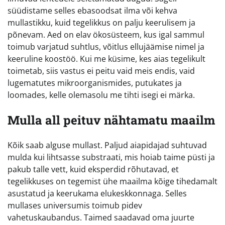
süüdistame selles ebasoodsat ilma või kehva
mullastikku, kuid tegelikkus on palju keerulisem ja
põnevam. Aed on elav ökosüsteem, kus igal sammul
toimub varjatud suhtlus, võitlus ellujäämise nimel ja
keeruline koostöö. Kui me küsime, kes aias tegelikult
toimetab, siis vastus ei peitu vaid meis endis, vaid
lugematutes mikroorganismides, putukates ja
loomades, kelle olemasolu me tihti isegi ei märka.
Mulla all peituv nähtamatu maailm
Kõik saab alguse mullast. Paljud aiapidajad suhtuvad
mulda kui lihtsasse substraati, mis hoiab taime püsti ja
pakub talle vett, kuid eksperdid rõhutavad, et
tegelikkuses on tegemist ühe maailma kõige tihedamalt
asustatud ja keerukama elukeskkonnaga. Selles
mullases universumis toimub pidev
vahetuskaubandus. Taimed saadavad oma juurte