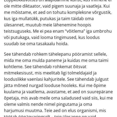
ole mitte diktaator, vaid pigem suunaja ja vaatleja. Kui
me mõistame, et aed on tohutu kompleksne võrgustik,
kus iga mullatükk, putukas ja taim täidab oma
ülesannet, muutub meie lähenemine hoopis
teistsuguseks. Me ei pea enam “võitlema” iga umbrohu
või putukaga, vaid looma tingimused, kus loodus
suudab ise oma tasakaalu hoida.
See tähendab rohkem tähelepanu pööramist sellele,
mida me oma mulda paneme ja kuidas me oma taimi
kohtleme. See tähendab rohkemat õitsvat
mitmekesisust, mis meelitab ligi tolmeldajaid ja
looduslikke vaenlasi kahjuritele. See tähendab julgust
jätta mõned nurgad looduse hooleks. Kui me õpime
kuulama ja vaatlema, avastame, et aed on suurepärane
õpetaja, mis avab meile oma saladused vaid siis, kui me
oleme valmis nende nimel pingutama ja oma
harjumusi muutma. Teie aed on elus organismi, mis
töötab ööpäevaringselt – teie ülesanne on vaid