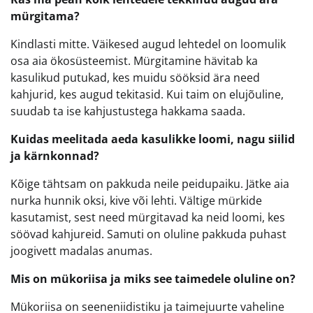
mürgitama?
Kindlasti mitte. Väikesed augud lehtedel on loomulik
osa aia ökosüsteemist. Mürgitamine hävitab ka
kasulikud putukad, kes muidu sööksid ära need
kahjurid, kes augud tekitasid. Kui taim on elujõuline,
suudab ta ise kahjustustega hakkama saada.
Kuidas meelitada aeda kasulikke loomi, nagu siilid
ja kärnkonnad?
Kõige tähtsam on pakkuda neile peidupaiku. Jätke aia
nurka hunnik oksi, kive või lehti. Vältige mürkide
kasutamist, sest need mürgitavad ka neid loomi, kes
söövad kahjureid. Samuti on oluline pakkuda puhast
joogivett madalas anumas.
Mis on mükoriisa ja miks see taimedele oluline on?
Mükoriisa on seeneniidistiku ja taimejuurte vaheline