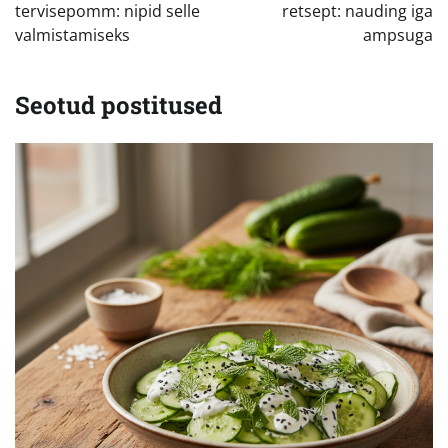
tervisepomm: nipid selle
retsept: nauding iga
valmistamiseks
ampsuga
Seotud postitused