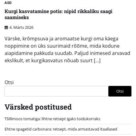
AED
Kurgi kasvatamine potis: nipid rikkaliku saagi
saamiseks
4. Märts 2026
Värske, krõmpsuva ja aromaatse kurgi oma käega
noppimine on üks suurimaid rõõme, mida kodune
aiapidamine pakkuda suudab. Paljud inimesed arvavad
ekslikult, et kurgikasvatus nõuab suurt […]
Otsi
Otsi
Värsked postitused
Tšillimoos tomatiga: lihtne retsept igaks toidukorraks
Ehtne spagetid carbonara: retsept, mida armastavad itaallased