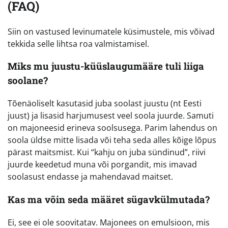
(FAQ)
Siin on vastused levinumatele küsimustele, mis võivad
tekkida selle lihtsa roa valmistamisel.
Miks mu juustu-küüslaugumääre tuli liiga
soolane?
Tõenäoliselt kasutasid juba soolast juustu (nt Eesti
juust) ja lisasid harjumusest veel soola juurde. Samuti
on majoneesid erineva soolsusega. Parim lahendus on
soola üldse mitte lisada või teha seda alles kõige lõpus
pärast maitsmist. Kui “kahju on juba sündinud”, riivi
juurde keedetud muna või porgandit, mis imavad
soolasust endasse ja mahendavad maitset.
Kas ma võin seda määret sügavkülmutada?
Ei, see ei ole soovitatav. Majonees on emulsioon, mis