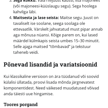
Sega kokku:
Vala riivjuust kaussi, lisa majonees
(või majoneesi-küüslaugu segu). Sega hoolega
kahvliga läbi.
Maitsesta ja lase seista:
Maitse segu. Juust on
tavaliselt ise soolane, seega soolaga ole
ettevaatlik. Värskelt jahvatatud must pipar annab
aga mõnusa nüansi. Kõige parem on, kui lased
määrdel külmkapis seista umbes 15–30 minutit.
Selle ajaga maitsed “tõmbavad” ja tekstuur
taheneb veidi.
Põnevad lisandid ja variatsioonid
Kui klassikaline versioon on ära tüüdanud või soovid
külalisi üllatada, proovi lisada mõnda järgnevatest
komponentidest. Need väikesed muudatused võivad
anda täiesti uue hingamise.
Toores porgand