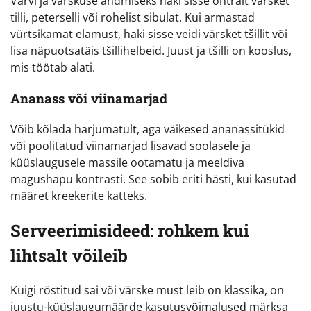
Värvi ja värskuse andmiseks haki sisse ohtralt värsket
tilli, peterselli või rohelist sibulat. Kui armastad
vürtsikamat elamust, haki sisse veidi värsket tšillit või
lisa näpuotsatäis tšillihelbeid. Juust ja tšilli on kooslus,
mis töötab alati.
Ananass või viinamarjad
Võib kõlada harjumatult, aga väikesed ananassitükid
või poolitatud viinamarjad lisavad soolasele ja
küüslaugusele massile ootamatu ja meeldiva
magushapu kontrasti. See sobib eriti hästi, kui kasutad
määret kreekerite katteks.
Serveerimisideed: rohkem kui
lihtsalt võileib
Kuigi röstitud sai või värske must leib on klassika, on
juustu-küüslaugumäärde kasutusvõimalused märksa