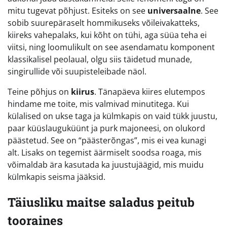
mitu tugevat põhjust. Esiteks on see
universaalne
. See
sobib suurepäraselt hommikuseks võileivakatteks,
kiireks vahepalaks, kui kõht on tühi, aga süüa teha ei
viitsi, ning loomulikult on see asendamatu komponent
klassikalisel peolaual, olgu siis täidetud munade,
singirullide või suupisteleibade näol.
Teine põhjus on
kiirus
. Tänapäeva kiires elutempos
hindame me toite, mis valmivad minutitega. Kui
külalised on ukse taga ja külmkapis on vaid tükk juustu,
paar küüslauguküünt ja purk majoneesi, on olukord
päästetud. See on “päästerõngas”, mis ei vea kunagi
alt. Lisaks on tegemist äärmiselt soodsa roaga, mis
võimaldab ära kasutada ka juustujäägid, mis muidu
külmkapis seisma jääksid.
Täiusliku maitse saladus peitub
tooraines