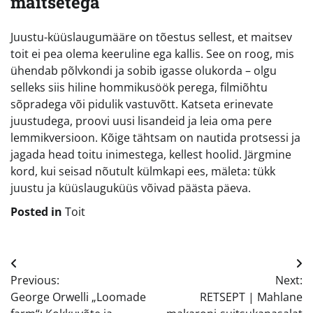
maitsetega
Juustu-küüslaugumääre on tõestus sellest, et maitsev
toit ei pea olema keeruline ega kallis. See on roog, mis
ühendab põlvkondi ja sobib igasse olukorda – olgu
selleks siis hiline hommikusöök perega, filmiõhtu
sõpradega või pidulik vastuvõtt. Katseta erinevate
juustudega, proovi uusi lisandeid ja leia oma pere
lemmikversioon. Kõige tähtsam on nautida protsessi ja
jagada head toitu inimestega, kellest hoolid. Järgmine
kord, kui seisad nõutult külmkapi ees, mäleta: tükk
juustu ja küüslauguküüs võivad päästa päeva.
Posted in
Toit
Navigeerimine
Previous:
Next:
George Orwelli „Loomade
RETSEPT | Mahlane