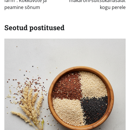
farm“: Kokkuvõte ja
makaroni-suitsukanasalat
peamine sõnum
kogu perele
Seotud postitused