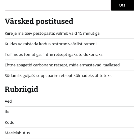
Otsi
Värsked postitused
Kiire ja maitsev pestopasta: valmib vaid 15 minutiga
Kuidas valmistada kodus restoraniväärilist rameni
Tšillimoos tomatiga: lihtne retsept igaks toidukorraks
Ehtne spagetid carbonara: retsept, mida armastavad itaallased
Südamlik guljašš-supp: parim retsept külmadeks õhtuteks
Rubriigid
Aed
Ilu
Kodu
Meelelahutus