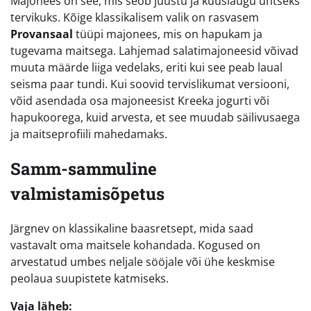
Majonees on see, mis seob juustu ja küüslaugu ühtseks
tervikuks. Kõige klassikalisem valik on rasvasem
Provansaal
tüüpi majonees, mis on hapukam ja
tugevama maitsega. Lahjemad salatimajoneesid võivad
muuta määrde liiga vedelaks, eriti kui see peab laual
seisma paar tundi. Kui soovid tervislikumat versiooni,
võid asendada osa majoneesist Kreeka jogurti või
hapukoorega, kuid arvesta, et see muudab säilivusaega
ja maitseprofiili mahedamaks.
Samm-sammuline
valmistamisõpetus
Järgnev on klassikaline baasretsept, mida saad
vastavalt oma maitsele kohandada. Kogused on
arvestatud umbes neljale sööjale või ühe keskmise
peolaua suupistete katmiseks.
Vaja läheb: