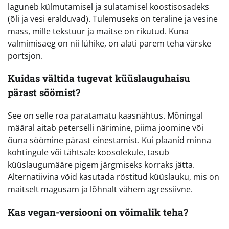
laguneb külmutamisel ja sulatamisel koostisosadeks
(õli ja vesi eralduvad). Tulemuseks on teraline ja vesine
mass, mille tekstuur ja maitse on rikutud. Kuna
valmimisaeg on nii lühike, on alati parem teha värske
portsjon.
Kuidas vältida tugevat küüslauguhaisu
pärast söömist?
See on selle roa paratamatu kaasnähtus. Mõningal
määral aitab peterselli närimine, piima joomine või
õuna söömine pärast einestamist. Kui plaanid minna
kohtingule või tähtsale koosolekule, tasub
küüslaugumääre pigem järgmiseks korraks jätta.
Alternatiivina võid kasutada röstitud küüslauku, mis on
maitselt magusam ja lõhnalt vähem agressiivne.
Kas vegan-versiooni on võimalik teha?