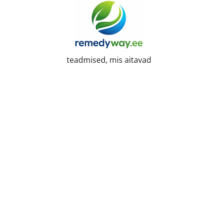
Skip
to
content
teadmised, mis aitavad