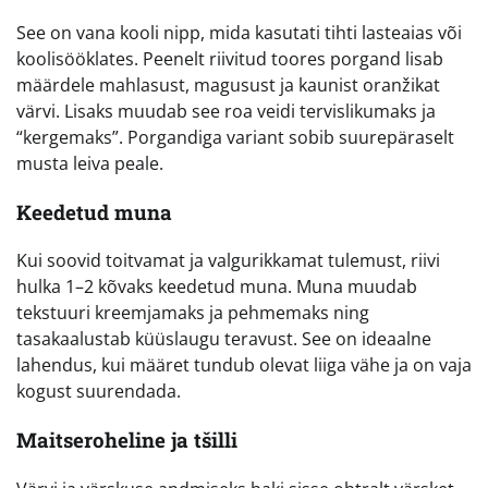
See on vana kooli nipp, mida kasutati tihti lasteaias või
koolisööklates. Peenelt riivitud toores porgand lisab
määrdele mahlasust, magusust ja kaunist oranžikat
värvi. Lisaks muudab see roa veidi tervislikumaks ja
“kergemaks”. Porgandiga variant sobib suurepäraselt
musta leiva peale.
Keedetud muna
Kui soovid toitvamat ja valgurikkamat tulemust, riivi
hulka 1–2 kõvaks keedetud muna. Muna muudab
tekstuuri kreemjamaks ja pehmemaks ning
tasakaalustab küüslaugu teravust. See on ideaalne
lahendus, kui määret tundub olevat liiga vähe ja on vaja
kogust suurendada.
Maitseroheline ja tšilli