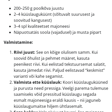
200–250 g poolkõva juustu
2–4 küüslauguküünt (sõltuvalt suurusest ja
soovitud kangusest)
3–4 spl kvaliteetset majoneesi
Näpuotsatäis soola (vajadusel) ja musta pipart
Valmistamine:
Riivi juust:
See on kõige olulisem samm. Kui
soovid õhulist ja pehmet määret, kasuta
peenikest riivi. Kui eelistad tekstuursemat salatit,
kasuta jämedat riivi. Paljud eelistavad “keskmist”
varianti või kahe segamist.
Valmista ette küüslauk:
Koori küüslauguküüned
ja purusta need pressiga. Veelgi parema tulemuse
saamiseks võid pressitud küüslaugu segada
esmalt majoneesiga eraldi kausis – nii jaguneb
küüslaugumaitse hiljem ühtlasemalt.