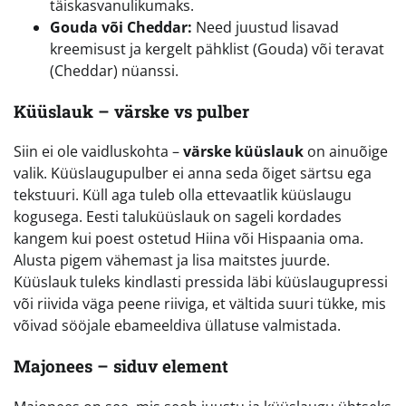
täiskasvanulikumaks.
Gouda või Cheddar:
Need juustud lisavad
kreemisust ja kergelt pähklist (Gouda) või teravat
(Cheddar) nüanssi.
Küüslauk – värske vs pulber
Siin ei ole vaidluskohta –
värske küüslauk
on ainuõige
valik. Küüslaugupulber ei anna seda õiget särtsu ega
tekstuuri. Küll aga tuleb olla ettevaatlik küüslaugu
kogusega. Eesti taluküüslauk on sageli kordades
kangem kui poest ostetud Hiina või Hispaania oma.
Alusta pigem vähemast ja lisa maitstes juurde.
Küüslauk tuleks kindlasti pressida läbi küüslaugupressi
või riivida väga peene riiviga, et vältida suuri tükke, mis
võivad sööjale ebameeldiva üllatuse valmistada.
Majonees – siduv element