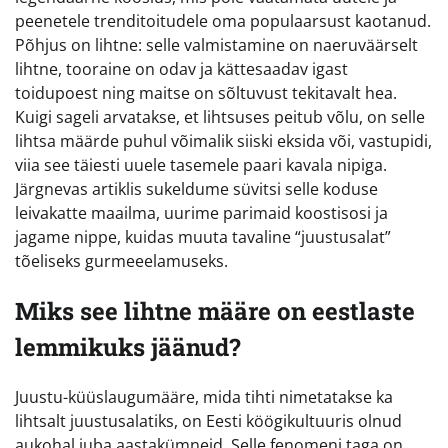
peenetele trenditoitudele oma populaarsust kaotanud.
Põhjus on lihtne: selle valmistamine on naeruväärselt
lihtne, tooraine on odav ja kättesaadav igast
toidupoest ning maitse on sõltuvust tekitavalt hea.
Kuigi sageli arvatakse, et lihtsuses peitub võlu, on selle
lihtsa määrde puhul võimalik siiski eksida või, vastupidi,
viia see täiesti uuele tasemele paari kavala nipiga.
Järgnevas artiklis sukeldume süvitsi selle koduse
leivakatte maailma, uurime parimaid koostisosi ja
jagame nippe, kuidas muuta tavaline “juustusalat”
tõeliseks gurmeeelamuseks.
Miks see lihtne määre on eestlaste
lemmikuks jäänud?
Juustu-küüslaugumääre, mida tihti nimetatakse ka
lihtsalt juustusalatiks, on Eesti köögikultuuris olnud
aukohal juba aastakümneid. Selle fenomeni taga on