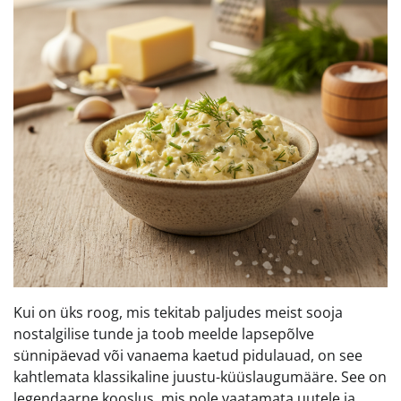
Kui on üks roog, mis tekitab paljudes meist sooja
nostalgilise tunde ja toob meelde lapsepõlve
sünnipäevad või vanaema kaetud pidulauad, on see
kahtlemata klassikaline juustu-küüslaugumääre. See on
legendaarne kooslus, mis pole vaatamata uutele ja