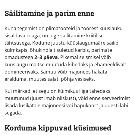
Säilitamine ja parim enne
Kuna tegemist on piimatooteid ja toorest küüslauku
sisaldava roaga, on õige säilitamine kriitilise
tähtsusega. Kodune juustu-küüslaugumääre säilib
külmkapis, õhukindlalt suletud karbis, parimate
omadustega
2–3 päeva
. Pikemal seismisel võib
küüslaugu maitse muutuda kibedaks ja ebameeldivalt
domineerivaks. Samuti võib majonees hakata
eralduma, muutes salati põhja vesiseks.
Kui märkad, et segu on külmikus liiga tahedaks
muutunud (juust imab niiskust), võid enne serveerimist
lisada lusikatäie majoneesi või hapukoort ja uuesti läbi
segada.
Korduma kippuvad küsimused