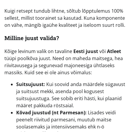
Kuigi retsept tundub lihtne, sõltub lõpptulemus 100%
sellest, millist toorainet sa kasutad. Kuna komponente
on vähe, mängib igaühe kvaliteet ja iseloom suurt rolli.
Milline juust valida?
Kõige levinum valik on tavaline
Eesti juust
või
Atleet
tüüpi poolkõva juust. Need on maheda maitsega, hea
riivitavusega ja segunevad majoneesiga ühtlaseks
massiks. Kuid see ei ole ainus võimalus:
Suitsujuust:
Kui soovid anda määrdele sügavust
ja suitsust mekki, asenda pool kogusest
suitsujuustuga. See sobib eriti hästi, kui plaanid
määret pakkuda röstsaial.
Kõvad juustud (nt Parmesan):
Lisades veidi
peenelt riivitud parmesani, muutub maitse
soolasemaks ja intensiivsemaks ehk n-ö