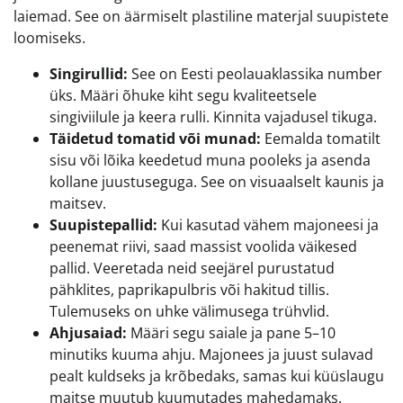
laiemad. See on äärmiselt plastiline materjal suupistete
loomiseks.
Singirullid:
See on Eesti peolauaklassika number
üks. Määri õhuke kiht segu kvaliteetsele
singiviilule ja keera rulli. Kinnita vajadusel tikuga.
Täidetud tomatid või munad:
Eemalda tomatilt
sisu või lõika keedetud muna pooleks ja asenda
kollane juustuseguga. See on visuaalselt kaunis ja
maitsev.
Suupistepallid:
Kui kasutad vähem majoneesi ja
peenemat riivi, saad massist voolida väikesed
pallid. Veeretada neid seejärel purustatud
pähklites, paprikapulbris või hakitud tillis.
Tulemuseks on uhke välimusega trühvlid.
Ahjusaiad:
Määri segu saiale ja pane 5–10
minutiks kuuma ahju. Majonees ja juust sulavad
pealt kuldseks ja krõbedaks, samas kui küüslaugu
maitse muutub kuumutades mahedamaks.