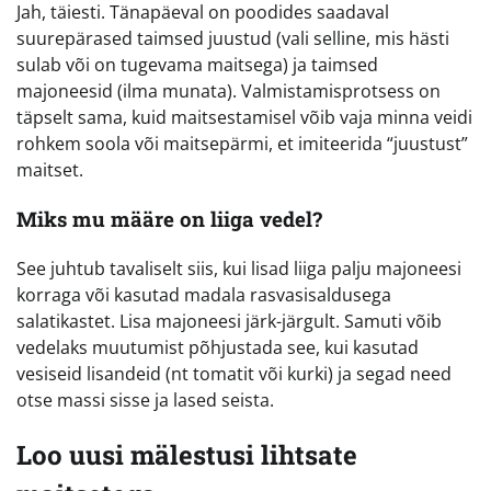
Jah, täiesti. Tänapäeval on poodides saadaval
suurepärased taimsed juustud (vali selline, mis hästi
sulab või on tugevama maitsega) ja taimsed
majoneesid (ilma munata). Valmistamisprotsess on
täpselt sama, kuid maitsestamisel võib vaja minna veidi
rohkem soola või maitsepärmi, et imiteerida “juustust”
maitset.
Miks mu määre on liiga vedel?
See juhtub tavaliselt siis, kui lisad liiga palju majoneesi
korraga või kasutad madala rasvasisaldusega
salatikastet. Lisa majoneesi järk-järgult. Samuti võib
vedelaks muutumist põhjustada see, kui kasutad
vesiseid lisandeid (nt tomatit või kurki) ja segad need
otse massi sisse ja lased seista.
Loo uusi mälestusi lihtsate