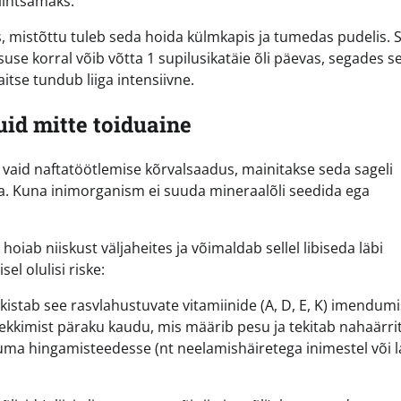
lihtsamaks.
 mistõttu tuleb seda hoida külmkapis ja tumedas pudelis. S
e korral võib võtta 1 supilusikatäie õli päevas, segades s
itse tundub liiga intensiivne.
uid mitte toiduaine
li, vaid naftatöötlemise kõrvalsaadus, mainitakse seda sageli
ja. Kuna inimorganism ei suuda mineraalõli seedida ega
 hoiab niiskust väljaheites ja võimaldab sellel libiseda läbi
el olulisi riske:
kistab see rasvlahustuvate vitamiinide (A, D, E, K) imendumi
kkimist päraku kaudu, mis määrib pesu ja tekitab nahaärrit
ma hingamisteedesse (nt neelamishäiretega inimestel või la