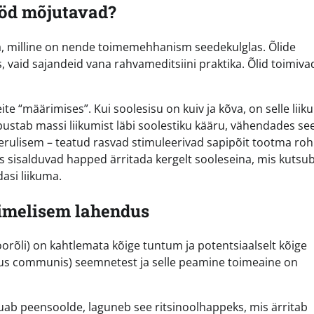
tööd mõjutavad?
a, milline on nende toimemehhanism seedekulglas. Õlide
, vaid sajandeid vana rahvameditsiini praktika. Õlid toimiva
ite “määrimises”. Kui soolesisu on kuiv ja kõva, on selle lii
õlbustab massi liikumist läbi soolestiku kääru, vähendades se
eerulisem – teatud rasvad stimuleerivad sapipõit tootma ro
es sisalduvad happed ärritada kergelt sooleseina, mis kutsub
asi liikuma.
toimelisem lahendus
orõli) on kahtlemata kõige tuntum ja potentsiaalselt kõige
nus communis) seemnetest ja selle peamine toimeaine on
 jõuab peensoolde, laguneb see ritsinoolhappeks, mis ärritab