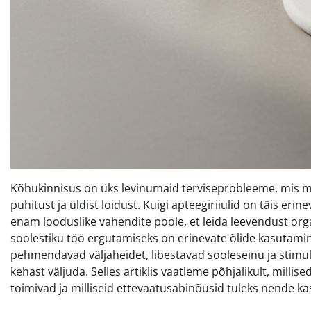
Kõhukinnisus on üks levinumaid terviseprobleeme, mis m
puhitust ja üldist loidust. Kuigi apteegiriiulid on täis er
enam looduslike vahendite poole, et leida leevendust org
soolestiku töö ergutamiseks on erinevate õlide kasutamin
pehmendavad väljaheidet, libestavad sooleseinu ja stimule
kehast väljuda. Selles artiklis vaatleme põhjalikult, mill
toimivad ja milliseid ettevaatusabinõusid tuleks nende ka