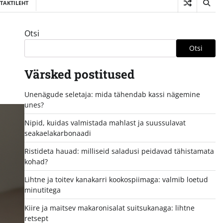
TAKTILEHT
Otsi
Otsi
Värsked postitused
Unenägude seletaja: mida tähendab kassi nägemine
unes?
Nipid, kuidas valmistada mahlast ja suussulavat
seakaelakarbonaadi
Ristideta hauad: milliseid saladusi peidavad tähistamata
kohad?
Lihtne ja toitev kanakarri kookospiimaga: valmib loetud
minutitega
Kiire ja maitsev makaronisalat suitsukanaga: lihtne
retsept