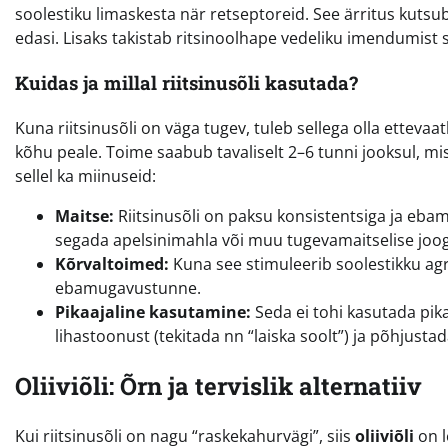
soolestiku limaskesta när retseptoreid. See ärritus kutsu
edasi. Lisaks takistab ritsinoolhape vedeliku imendumist 
Kuidas ja millal riitsinusõli kasutada?
Kuna riitsinusõli on väga tugev, tuleb sellega olla ettevaa
kõhu peale. Toime saabub tavaliselt 2–6 tunni jooksul, mis
sellel ka miinuseid:
Maitse:
Riitsinusõli on paksu konsistentsiga ja eba
segada apelsinimahla või muu tugevamaitselise joog
Kõrvaltoimed:
Kuna see stimuleerib soolestikku agr
ebamugavustunne.
Pikaajaline kasutamine:
Seda ei tohi kasutada pika
lihastoonust (tekitada nn “laiska soolt”) ja põhjust
Oliiviõli: Õrn ja tervislik alternatiiv
Kui riitsinusõli on nagu “raskekahurvägi”, siis
oliiviõli
on l