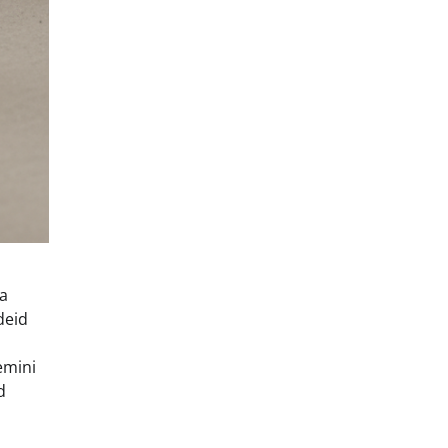
ha
deid
emini
d