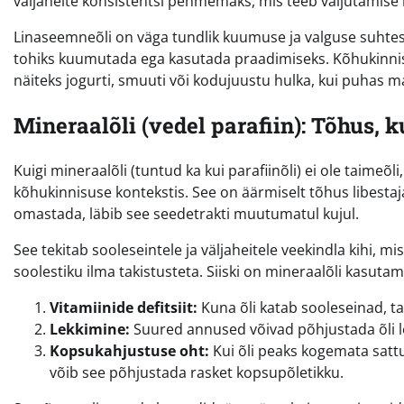
väljaheite konsistentsi pehmemaks, mis teeb väljutamise 
Linaseemneõli on väga tundlik kuumuse ja valguse suhtes,
tohiks kuumutada ega kasutada praadimiseks. Kõhukinnisus
näiteks jogurti, smuuti või kodujuustu hulka, kui puhas ma
Mineraalõli (vedel parafiin): Tõhus, k
Kuigi mineraalõli (tuntud ka kui parafiinõli) ei ole taimeõ
kõhukinnisuse kontekstis. See on äärmiselt tõhus libesta
omastada, läbib see seedetrakti muutumatul kujul.
See tekitab sooleseintele ja väljaheitele veekindla kihi, mis
soolestiku ilma takistusteta. Siiski on mineraalõli kasutamis
Vitamiinide defitsiit:
Kuna õli katab sooleseinad, ta
Lekkimine:
Suured annused võivad põhjustada õli le
Kopsukahjustuse oht:
Kui õli peaks kogemata sattu
võib see põhjustada rasket kopsupõletikku.