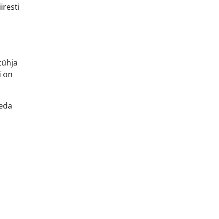
iresti
tühja
i on
seda