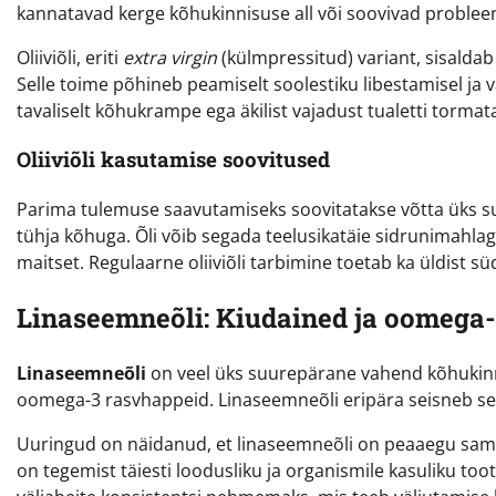
kannatavad kerge kõhukinnisuse all või soovivad proble
Oliiviõli, eriti
extra virgin
(külmpressitud) variant, sisaldab
Selle toime põhineb peamiselt soolestiku libestamisel ja väl
tavaliselt kõhukrampe ega äkilist vajadust tualetti tormat
Oliiviõli kasutamise soovitused
Parima tulemuse saavutamiseks soovitatakse võtta üks supi
tühja kõhuga. Õli võib segada teelusikatäie sidrunimahla
maitset. Regulaarne oliiviõli tarbimine toetab ka üldist
Linaseemneõli: Kiudained ja oomega
Linaseemneõli
on veel üks suurepärane vahend kõhukinnis
oomega-3 rasvhappeid. Linaseemneõli eripära seisneb sel
Uuringud on näidanud, et linaseemneõli on peaaegu sama ef
on tegemist täiesti loodusliku ja organismile kasuliku to