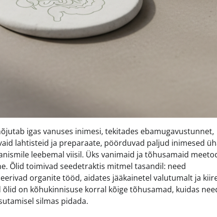
õjutab igas vanuses inimesi, tekitades ebamugavustunnet,
inevaid lahtisteid ja preparaate, pöörduvad paljud inimesed ü
anismile leebemal viisil. Üks vanimaid ja tõhusamaid meeto
e. Õlid toimivad seedetraktis mitmel tasandil: need
erivad organite tööd, aidates jääkainetel valutumalt ja kiir
ised õlid on kõhukinnisuse korral kõige tõhusamad, kuidas nee
sutamisel silmas pidada.