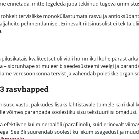
eme ennetada, mitte tegeleda juba tekkinud tugeva ummistu
 rohkelt tervislikke monoküllastumata rasvu ja antioksüdant
jaheite pehmendamisel. Erinevalt riitsinusõlist ei tekita olii
a.
lusikatäis kvaliteetset oliiviõli hommikul kohe pärast ärka
ga – sidrunhape stimuleerib seedesüsteemi veelgi ja paranda
 südame-veresoonkonna tervist ja vähendab põletikke organis
-3 rasvhapped
use vastu, pakkudes lisaks lahtistavale toimele ka rikkalik
le võimes parandada soolestiku sisu tekstuurilisi omadusi.
ektiivne kui mineraalõli (parafiinõli), kuid erinevalt viima
otega. See õli suurendab soolestiku liikumissagedust ja muu