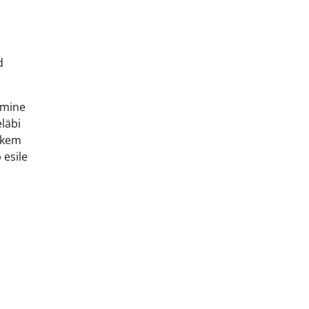
d
kumine
eläbi
hkem
 esile