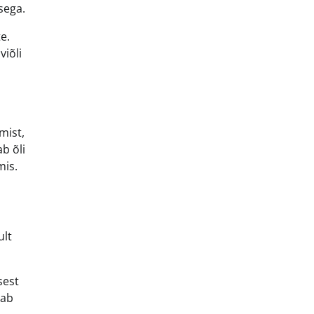
sega.
e.
viõli
mist,
b õli
mis.
ult
sest
dab