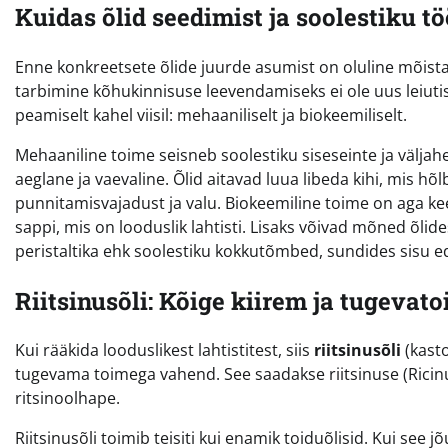
Kuidas õlid seedimist ja soolestiku 
Enne konkreetsete õlide juurde asumist on oluline mõist
tarbimine kõhukinnisuse leevendamiseks ei ole uus leiutis
peamiselt kahel viisil: mehaaniliselt ja biokeemiliselt.
Mehaaniline toime seisneb soolestiku siseseinte ja väljahe
aeglane ja vaevaline. Õlid aitavad luua libeda kihi, mis h
punnitamisvajadust ja valu. Biokeemiline toime on aga k
sappi, mis on looduslik lahtisti. Lisaks võivad mõned õlid
peristaltika ehk soolestiku kokkutõmbed, sundides sisu ed
Riitsinusõli: Kõige kiirem ja tugeva
Kui rääkida looduslikest lahtistitest, siis
riitsinusõli
(kasto
tugevama toimega vahend. See saadakse riitsinuse (Rici
ritsinoolhape.
Riitsinusõli toimib teisiti kui enamik toiduõlisid. Kui see