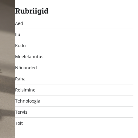
Rubriigid
Aed
Ilu
Kodu
Meelelahutus
Nõuanded
Raha
Reisimine
Tehnoloogia
Tervis
Toit