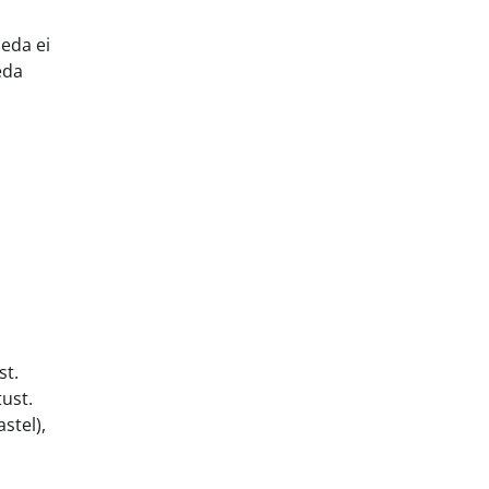
eda ei
eda
st.
ust.
stel),