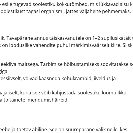
b esile tugevad soolestiku kokkutõmbed, mis lükkavad sisu ki
soolestikust tagasi organismi, jättes väljaheite pehmemaks.
tlik. Tavapärane annus täiskasvanutele on 1–2 supilusikatäit 
 on looduslike vahendite puhul märkimisväärselt kiire. Siisk
meeldiva maitsega. Tarbimise hõlbustamiseks soovitatakse 
iga.
essiivselt, võivad kaasneda kõhukrambid, iiveldus ja
ajaliselt, kuna see võib kahjustada soolestiku loomulikku
ada toitainete imendumishäireid.
eebe ja toetav abiline. See on suurepärane valik neile, kes