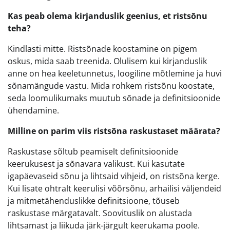
Kas peab olema kirjanduslik geenius, et ristsõnu
teha?
Kindlasti mitte. Ristsõnade koostamine on pigem
oskus, mida saab treenida. Olulisem kui kirjanduslik
anne on hea keeletunnetus, loogiline mõtlemine ja huvi
sõnamängude vastu. Mida rohkem ristsõnu koostate,
seda loomulikumaks muutub sõnade ja definitsioonide
ühendamine.
Milline on parim viis ristsõna raskustaset määrata?
Raskustase sõltub peamiselt definitsioonide
keerukusest ja sõnavara valikust. Kui kasutate
igapäevaseid sõnu ja lihtsaid vihjeid, on ristsõna kerge.
Kui lisate ohtralt keerulisi võõrsõnu, arhailisi väljendeid
ja mitmetähenduslikke definitsioone, tõuseb
raskustase märgatavalt. Soovituslik on alustada
lihtsamast ja liikuda järk-järgult keerukama poole.