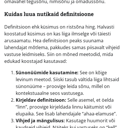
omavahel tegusõnu, nimisõnu ja omadussõnu.
Kuidas luua nutikaid definitsioone
Definitsioon ehk küsimus on ristsõna hing. Halvasti
koostatud küsimus on kas liiga ilmselge või täiesti
arusaamatu. Hea definitsioon peaks suunama
lahendajat mõtlema, pakkudes samas piisavalt vihjeid
vastuse leidmiseks. Siin on mõned meetodid, mida
edukad koostajad kasutavad:
Sünonüümide kasutamine:
See on kõige
levinum meetod. Siiski tasub vältida liiga lihtsaid
sünonüüme – proovige leida sõnu, millel on
kontekstuaalne seos vastusega.
Kirjeldav definitsioon:
Selle asemel, et öelda
“linn”, proovige kirjeldada linnu käitumist või
elupaika. See lisab lahendajale “ahaa-elamuse”.
Vihjed ja mängulisus:
Kasutage huumorit või
kaudseid vihjeid. Näiteks kui vastuseks on “kell”,