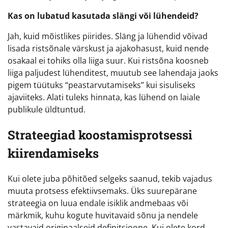
Kas on lubatud kasutada slängi või lühendeid?
Jah, kuid mõistlikes piirides. Släng ja lühendid võivad
lisada ristsõnale värskust ja ajakohasust, kuid nende
osakaal ei tohiks olla liiga suur. Kui ristsõna koosneb
liiga paljudest lühenditest, muutub see lahendaja jaoks
pigem tüütuks “peastarvutamiseks” kui sisuliseks
ajaviiteks. Alati tuleks hinnata, kas lühend on laiale
publikule üldtuntud.
Strateegiad koostamisprotsessi
kiirendamiseks
Kui olete juba põhitõed selgeks saanud, tekib vajadus
muuta protsess efektiivsemaks. Üks suurepärane
strateegia on luua endale isiklik andmebaas või
märkmik, kuhu kogute huvitavaid sõnu ja nendele
vastavaid originaalseid definitsioone. Kui olete kord