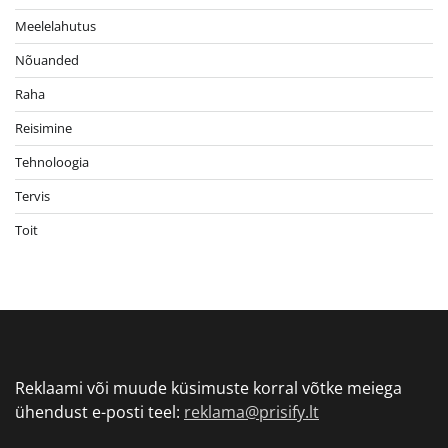
Meelelahutus
Nõuanded
Raha
Reisimine
Tehnoloogia
Tervis
Toit
Reklaami või muude küsimuste korral võtke meiega
ühendust e-posti teel:
reklama@prisify.lt