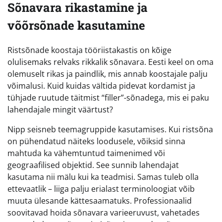
Sõnavara rikastamine ja
võõrsõnade kasutamine
Ristsõnade koostaja tööriistakastis on kõige
olulisemaks relvaks rikkalik sõnavara. Eesti keel on oma
olemuselt rikas ja paindlik, mis annab koostajale palju
võimalusi. Kuid kuidas vältida pidevat kordamist ja
tühjade ruutude täitmist “filler”-sõnadega, mis ei paku
lahendajale mingit väärtust?
Nipp seisneb teemagruppide kasutamises. Kui ristsõna
on pühendatud näiteks loodusele, võiksid sinna
mahtuda ka vähemtuntud taimenimed või
geograafilised objektid. See sunnib lahendajat
kasutama nii mälu kui ka teadmisi. Samas tuleb olla
ettevaatlik – liiga palju erialast terminoloogiat võib
muuta ülesande kättesaamatuks. Professionaalid
soovitavad hoida sõnavara varieeruvust, vahetades