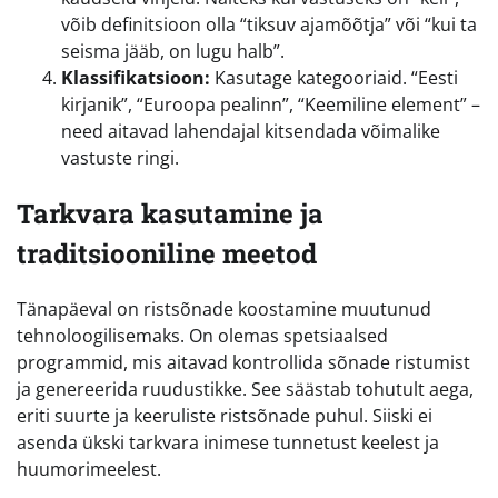
võib definitsioon olla “tiksuv ajamõõtja” või “kui ta
seisma jääb, on lugu halb”.
Klassifikatsioon:
Kasutage kategooriaid. “Eesti
kirjanik”, “Euroopa pealinn”, “Keemiline element” –
need aitavad lahendajal kitsendada võimalike
vastuste ringi.
Tarkvara kasutamine ja
traditsiooniline meetod
Tänapäeval on ristsõnade koostamine muutunud
tehnoloogilisemaks. On olemas spetsiaalsed
programmid, mis aitavad kontrollida sõnade ristumist
ja genereerida ruudustikke. See säästab tohutult aega,
eriti suurte ja keeruliste ristsõnade puhul. Siiski ei
asenda ükski tarkvara inimese tunnetust keelest ja
huumorimeelest.