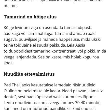
otsime.
Tamarind on kõige alus
Kõige levinum viga on asendada tamarindipasta
äädikaga või laimimahlaga. Tamarind annab roale
sügava, puuviljase ja maheda happesuse, mida ükski
teine toiduaine ei suuda pakkuda. Leia Aasia
toidupoodidest tamarindikontsentraati või plokki, mida
veega lahjendada. See on kaste, mis hoiab kogu roa
koos.
Nuudlite ettevalmistus
Pad Thai jaoks kasutatakse lamedaid riisinuudleid.
Oluline on neid mitte üle keeta. Need peavad jääma “al
dente”, sest nad küpsevad woki kuumuses lõpuni.
Leota nuudleid toasooja veega umbes 30-40 minutit,
kuni need on muutunud paindlikuks, kuid endiselt