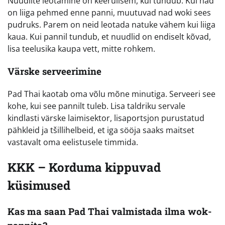
Nuudlite leotamine on keerulisem, kui tundub. Kui nad
on liiga pehmed enne panni, muutuvad nad woki sees
pudruks. Parem on neid leotada natuke vähem kui liiga
kaua. Kui pannil tundub, et nuudlid on endiselt kõvad,
lisa teelusika kaupa vett, mitte rohkem.
Värske serveerimine
Pad Thai kaotab oma võlu mõne minutiga. Serveeri see
kohe, kui see pannilt tuleb. Lisa taldriku servale
kindlasti värske laimisektor, lisaportsjon purustatud
pähkleid ja tšillihelbeid, et iga sööja saaks maitset
vastavalt oma eelistusele timmida.
KKK – Korduma kippuvad
küsimused
Kas ma saan Pad Thai valmistada ilma wok-