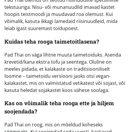
Pad Thai olemus on seotud riisinuudlite spetsiifilise
tekstuuriga. Nisu- või munanuudlid imavad kastet
hoopis teistmoodi ja muudavad roa olemust. Kui
võimalik, kasuta ikkagi lamedaid riisinuudleid, mida
leiab igast suuremast toidupoest.
Kuidas teha rooga taimetoitlasena?
Pad Thai on väga lihtne muuta taimetoiduks. Asenda
krevetid/kana ekstra tofu ja seentega. Oluline on
meeles pidada, et kalakaste on traditsiooniliselt
loomne – taimetoidu versiooni jaoks otsi vegan-
kalakastet, mis on valmistatud vetikatest või sojast, või
kasuta heledat sojakastet koos vähese soolaga.
Kas on võimalik teha rooga ette ja hiljem
soojendada?
Pad Thai on roog, mis on mõeldud koheseks
söömiseks. Kui soojendad seda uuesti, kaotavad