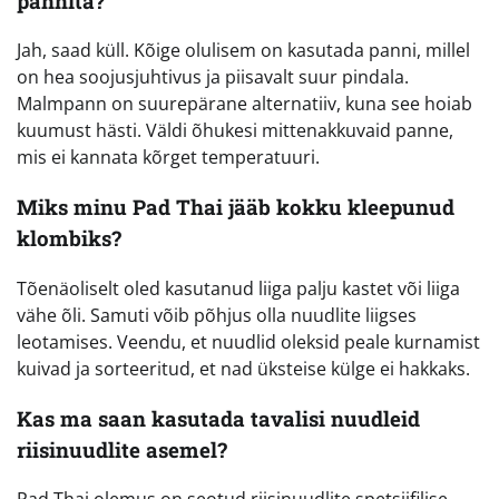
pannita?
Jah, saad küll. Kõige olulisem on kasutada panni, millel
on hea soojusjuhtivus ja piisavalt suur pindala.
Malmpann on suurepärane alternatiiv, kuna see hoiab
kuumust hästi. Väldi õhukesi mittenakkuvaid panne,
mis ei kannata kõrget temperatuuri.
Miks minu Pad Thai jääb kokku kleepunud
klombiks?
Tõenäoliselt oled kasutanud liiga palju kastet või liiga
vähe õli. Samuti võib põhjus olla nuudlite liigses
leotamises. Veendu, et nuudlid oleksid peale kurnamist
kuivad ja sorteeritud, et nad üksteise külge ei hakkaks.
Kas ma saan kasutada tavalisi nuudleid
riisinuudlite asemel?