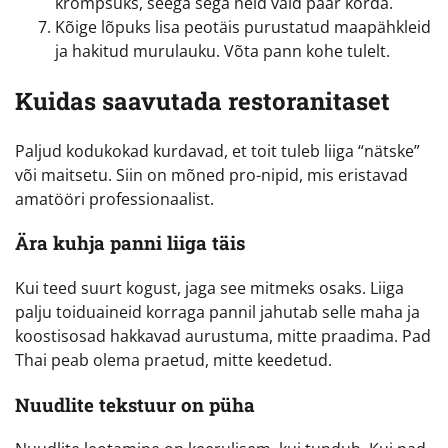
krõmpsuks, seega sega neid vaid paar korda.
Kõige lõpuks lisa peotäis purustatud maapähkleid
ja hakitud murulauku. Võta pann kohe tulelt.
Kuidas saavutada restoranitaset
Paljud kodukokad kurdavad, et toit tuleb liiga “nätske”
või maitsetu. Siin on mõned pro-nipid, mis eristavad
amatööri professionaalist.
Ära kuhja panni liiga täis
Kui teed suurt kogust, jaga see mitmeks osaks. Liiga
palju toiduaineid korraga pannil jahutab selle maha ja
koostisosad hakkavad aurustuma, mitte praadima. Pad
Thai peab olema praetud, mitte keedetud.
Nuudlite tekstuur on püha