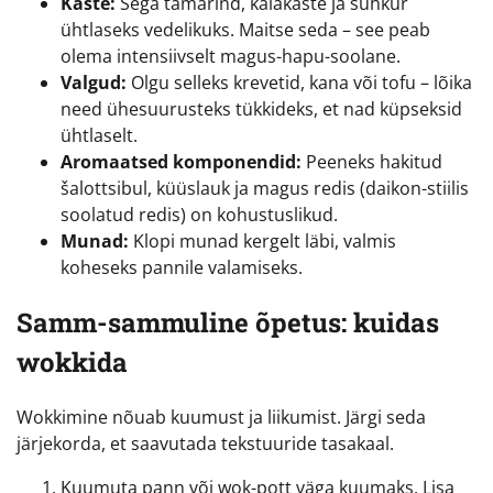
Kaste:
Sega tamarind, kalakaste ja suhkur
ühtlaseks vedelikuks. Maitse seda – see peab
olema intensiivselt magus-hapu-soolane.
Valgud:
Olgu selleks krevetid, kana või tofu – lõika
need ühesuurusteks tükkideks, et nad küpseksid
ühtlaselt.
Aromaatsed komponendid:
Peeneks hakitud
šalottsibul, küüslauk ja magus redis (daikon-stiilis
soolatud redis) on kohustuslikud.
Munad:
Klopi munad kergelt läbi, valmis
koheseks pannile valamiseks.
Samm-sammuline õpetus: kuidas
wokkida
Wokkimine nõuab kuumust ja liikumist. Järgi seda
järjekorda, et saavutada tekstuuride tasakaal.
Kuumuta pann või wok-pott väga kuumaks. Lisa