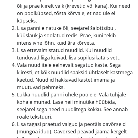
õli ja prae kiirelt valk (krevetid või kana). Kui need
on poolküpsed, tõsta kõrvale, et nad üle ei
küpseks.
Lisa pannile natuke õli, seejärel šalottsibul,
küüslauk ja soolatud redis. Prae, kuni tekib
intensiivne lõhn, kuid ära kõrveta.
Lisa ettevalmistatud nuudlid. Kui nuudlid
tunduvad liiga kuivad, lisa supilusikatäis vett.
Vala nuudlitele eelnevalt segatud kaste. Sega
kiiresti, et kõik nuudlid saaksid ühtlaselt kastmega
kaetud. Nuudlid hakkavad kastet imama ja
muutuvad pehmeks.
Lükka nuudlid panni ühele poolele. Vala tühjale
kohale munad. Lase neil minutike hüübida,
seejärel sega need nuudlitega kokku. See annab
roale tekstuuri.
Lisa tagasi praetud valgud ja peotäis oavõrseid
(mungoa idud). Oavõrsed peavad jääma kergelt