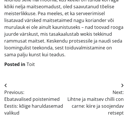
kõiki nelja maitseomadust, oled saavutanud tõelise
meisterlikkuse. Pea meeles, et ka serveerimisel
lisatavad värsked maitsetaimed nagu koriander või
murulauk ei ole ainult kaunistuseks – nad toovad rooga
juurde värskust, mis tasakaalustab wokis tekkinud
rammusat maitset. Keskendu protsessile ja naudi seda
loomingulist teekonda, sest toiduvalmistamine on
sama palju kunst kui teadus.
Posted in
Toit
Navigeerimine
Previous:
Next:
Ebatavalised poistenimed
Lihtne ja maitsev chilli con
Eestis: kõige haruldasemad
carne: kiire ja soojendav
valikud
retsept