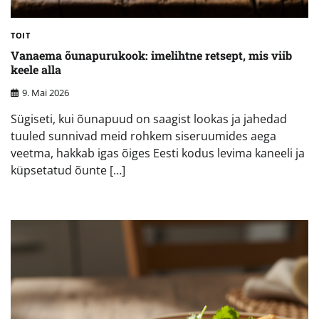
TOIT
Vanaema õunapurukook: imelihtne retsept, mis viib
keele alla
9. Mai 2026
Sügiseti, kui õunapuud on saagist lookas ja jahedad
tuuled sunnivad meid rohkem siseruumides aega
veetma, hakkab igas õiges Eesti kodus levima kaneeli ja
küpsetatud õunte […]