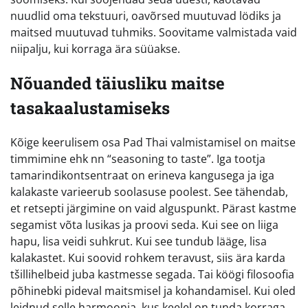
nuudlid oma tekstuuri, oavõrsed muutuvad lödiks ja
maitsed muutuvad tuhmiks. Soovitame valmistada vaid
niipalju, kui korraga ära süüakse.
Nõuanded täiusliku maitse
tasakaalustamiseks
Kõige keerulisem osa Pad Thai valmistamisel on maitse
timmimine ehk nn “seasoning to taste”. Iga tootja
tamarindikontsentraat on erineva kangusega ja iga
kalakaste varieerub soolasuse poolest. See tähendab,
et retsepti järgimine on vaid alguspunkt. Pärast kastme
segamist võta lusikas ja proovi seda. Kui see on liiga
hapu, lisa veidi suhkrut. Kui see tundub lääge, lisa
kalakastet. Kui soovid rohkem teravust, siis ära karda
tšillihelbeid juba kastmesse segada. Tai köögi filosoofia
põhinebki pideval maitsmisel ja kohandamisel. Kui oled
leidnud selle harmoonia, kus keelel on tunda korraga