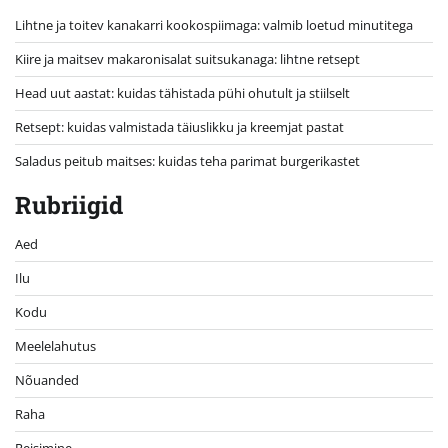
Lihtne ja toitev kanakarri kookospiimaga: valmib loetud minutitega
Kiire ja maitsev makaronisalat suitsukanaga: lihtne retsept
Head uut aastat: kuidas tähistada pühi ohutult ja stiilselt
Retsept: kuidas valmistada täiuslikku ja kreemjat pastat
Saladus peitub maitses: kuidas teha parimat burgerikastet
Rubriigid
Aed
Ilu
Kodu
Meelelahutus
Nõuanded
Raha
Reisimine