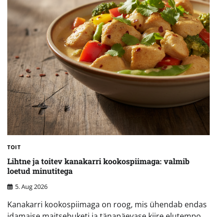
TOIT
Lihtne ja toitev kanakarri kookospiimaga: valmib
loetud minutitega
5. Aug 2026
Kanakarri kookospiimaga on roog, mis ühendab endas
idamaise maitsebuketi ja tänapäevase kiire elutempo