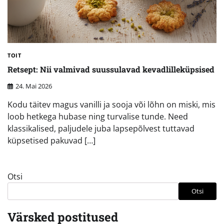
TOIT
Retsept: Nii valmivad suussulavad kevadlilleküpsised
24. Mai 2026
Kodu täitev magus vanilli ja sooja või lõhn on miski, mis
loob hetkega hubase ning turvalise tunde. Need
klassikalised, paljudele juba lapsepõlvest tuttavad
küpsetised pakuvad […]
Otsi
Otsi
Värsked postitused