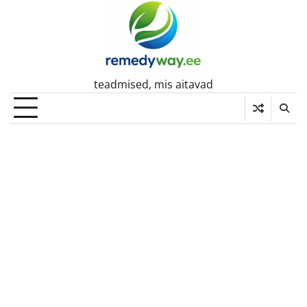
Skip
to
content
teadmised, mis aitavad