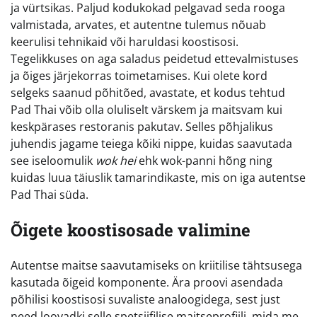
ja vürtsikas. Paljud kodukokad pelgavad seda rooga
valmistada, arvates, et autentne tulemus nõuab
keerulisi tehnikaid või haruldasi koostisosi.
Tegelikkuses on aga saladus peidetud ettevalmistuses
ja õiges järjekorras toimetamises. Kui olete kord
selgeks saanud põhitõed, avastate, et kodus tehtud
Pad Thai võib olla oluliselt värskem ja maitsvam kui
keskpärases restoranis pakutav. Selles põhjalikus
juhendis jagame teiega kõiki nippe, kuidas saavutada
see iseloomulik
wok hei
ehk wok-panni hõng ning
kuidas luua täiuslik tamarindikaste, mis on iga autentse
Pad Thai süda.
Õigete koostisosade valimine
Autentse maitse saavutamiseks on kriitilise tähtsusega
kasutada õigeid komponente. Ära proovi asendada
põhilisi koostisosi suvaliste analoogidega, sest just
need loovadki selle spetsiifilise maitseprofiili, mida me