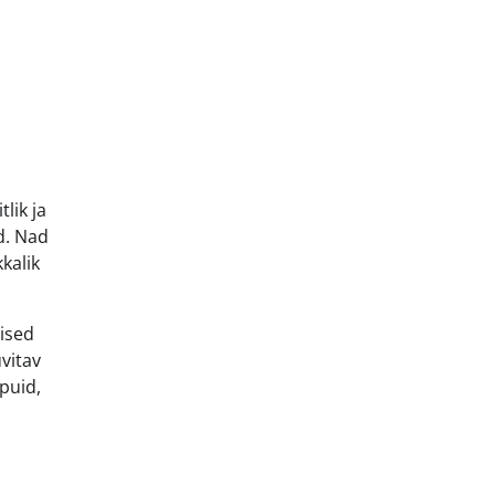
lik ja
d. Nad
kalik
lised
vitav
 puid,