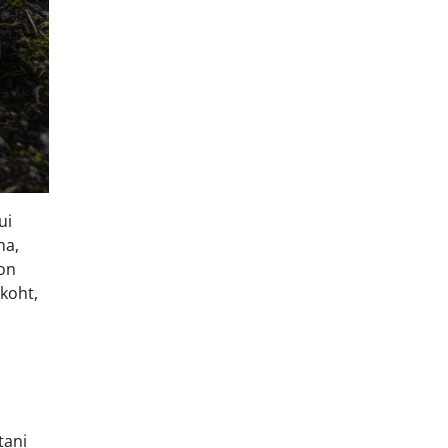
ui
ma,
 on
ukoht,
tani