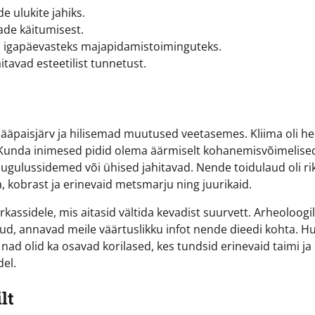
e ulukite jahiks.
ade käitumisest.
s ja igapäevasteks majapidamistoiminguteks.
itavad esteetilist tunnetust.
jääpaisjärv ja hilisemad muutused veetasemes. Kliima oli heit
t Kunda inimesed pidid olema äärmiselt kohanemisvõimelise
ugulussidemed või ühised jahitavad. Nende toidulaud oli rik
a, kobrast ja erinevaid metsmarju ning juurikaid.
rkassidele, mis aitasid vältida kevadist suurvett. Arheoloogi
d, annavad meile väärtuslikku infot nende dieedi kohta. Hu
 nad olid ka osavad korilased, kes tundsid erinevaid taimi ja
del.
lt