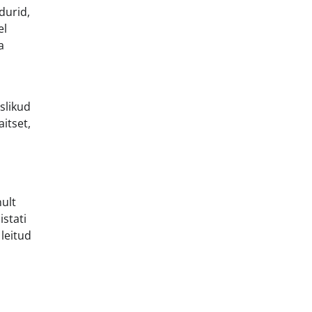
durid,
el
a
uslikud
itset,
ult
istati
leitud