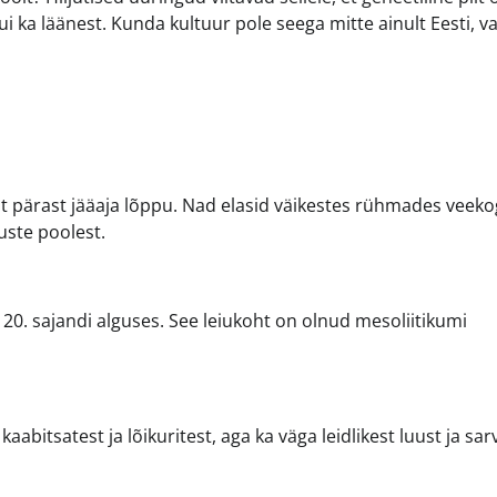
kui ka läänest. Kunda kultuur pole seega mitte ainult Eesti, v
tit pärast jääaja lõppu. Nad elasid väikestes rühmades veek
uste poolest.
0. sajandi alguses. See leiukoht on olnud mesoliitikumi
abitsatest ja lõikuritest, aga ka väga leidlikest luust ja sar