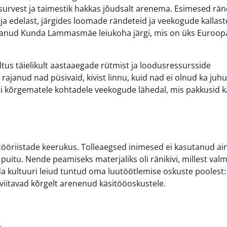
survest ja taimestik hakkas jõudsalt arenema. Esimesed rän
t ja edelast, järgides loomade rändeteid ja veekogude kallast
saanud Kunda Lammasmäe leiukoha järgi, mis on üks Euroop
ltus täielikult aastaaegade rütmist ja loodusressursside
 rajanud nad püsivaid, kivist linnu, kuid nad ei olnud ka juh
hti kõrgematele kohtadele veekogude lähedal, mis pakkusid ka
öriistade keerukus. Tolleaegsed inimesed ei kasutanud ain
 puitu. Nende peamiseks materjaliks oli ränikivi, millest valm
da kultuuri leiud tuntud oma luutöötlemise oskuste poolest: 
 viitavad kõrgelt arenenud käsitööoskustele.
.