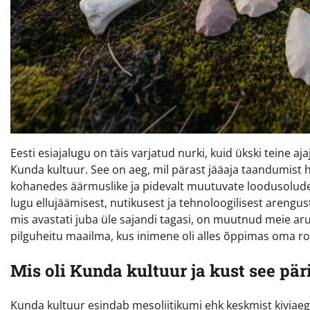
Eesti esiajalugu on täis varjatud nurki, kuid ükski teine aja
Kunda kultuur. See on aeg, mil pärast jääaja taandumis
kohanedes äärmuslike ja pidevalt muutuvate loodusoludeg
lugu ellujäämisest, nutikusest ja tehnoloogilisest arengu
mis avastati juba üle sajandi tagasi, on muutnud meie 
pilguheitu maailma, kus inimene oli alles õppimas oma ro
Mis oli Kunda kultuur ja kust see pär
Kunda kultuur esindab mesoliitikumi ehk keskmist kiviaega