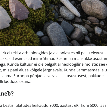
järk ei tekita arheoloogides ja ajaloolastes nii palju elevust k
t hakkasid esimesed inimrühmad Eestimaa maastikke asusta
a. Kunda kultuur ei ole pelgalt arheoloogiline mõiste; see
st, mis pani aluse kõigele järgnevale. Kunda Lammasmäe lei
arusaama Euroopa põhjaosa varajasest asustusest, pakkudes
lli looduse osana.
ineb?
 Eestis, ulatudes ligikaudu 9000. aastast eKr kuni 5000. aas