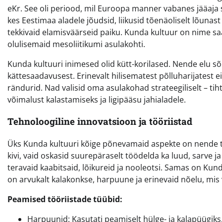
eKr. See oli periood, mil Euroopa manner vabanes jääaja 
kes Eestimaa aladele jõudsid, liikusid tõenäoliselt lõunas
tekkivaid elamisväärseid paiku. Kunda kultuur on nime 
olulisemaid mesoliitikumi asulakohti.
Kunda kultuuri inimesed olid kütt-korilased. Nende elu sõ
kättesaadavusest. Erinevalt hilisematest põlluharijatest ei
rändurid. Nad valisid oma asulakohad strateegiliselt – ti
võimalust kalastamiseks ja ligipääsu jahialadele.
Tehnoloogiline innovatsioon ja tööriistad
Üks Kunda kultuuri kõige põnevamaid aspekte on nende tö
kivi, vaid oskasid suurepäraselt töödelda ka luud, sarve ja
teravaid kaabitsaid, lõikureid ja nooleotsi. Samas on Kun
on arvukalt kalakonkse, harpuune ja erinevaid nõelu, mis
Peamised tööriistade tüübid:
Harpuunid: Kasutati peamiselt hülge- ja kalapüügiks