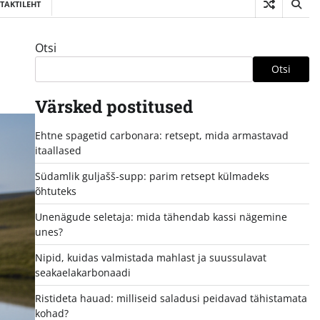
TAKTILEHT
Otsi
Otsi
Värsked postitused
Ehtne spagetid carbonara: retsept, mida armastavad
itaallased
Südamlik guljašš-supp: parim retsept külmadeks
õhtuteks
Unenägude seletaja: mida tähendab kassi nägemine
unes?
Nipid, kuidas valmistada mahlast ja suussulavat
seakaelakarbonaadi
Ristideta hauad: milliseid saladusi peidavad tähistamata
kohad?