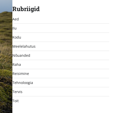
Rubriigid
Aed
Ilu
Kodu
Meelelahutus
Nõuanded
Raha
Reisimine
Tehnoloogia
Tervis
Toit