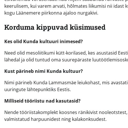
keerulisem, kui varem arvati, hõlmates liikumisi nii idast 
kogu Läänemere piirkonna ajaloo nurgakivi.
Korduma kippuvad küsimused
Kes olid Kunda kultuuri inimesed?
Need olid mesoliitikumi kütt-korilased, kes asustasid Ees
lähedal ja olid tuntud oma suurepäraste luutöötlemisosk
Kust pärineb nimi Kunda kultuur?
Nimi pärineb Kunda Lammasmäe leiukohast, mis avastati 2
uuringute lähtepunktiks Eestis.
Milliseid tööriistu nad kasutasid?
Nende tööriistakomplekt koosnes ränikivist nooleotstest, ka
valmistatud harpuunidest ning kalakonksudest.