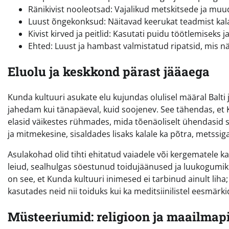
Ränikivist nooleotsad: Vajalikud metskitsede ja muud
Luust õngekonksud: Näitavad keerukat teadmist kal
Kivist kirved ja peitlid: Kasutati puidu töötlemisek
Ehted: Luust ja hambast valmistatud ripatsid, mis nä
Eluolu ja keskkond pärast jääaega
Kunda kultuuri asukate elu kujundas olulisel määral Balti 
jahedam kui tänapäeval, kuid soojenev. See tähendas, e
elasid väikestes rühmades, mida tõenäoliselt ühendasid s
ja mitmekesine, sisaldades lisaks kalale ka põtra, metssig
Asulakohad olid tihti ehitatud vaiadele või kergematele ka
leiud, sealhulgas söestunud toidujäänused ja luukogumiku
on see, et Kunda kultuuri inimesed ei tarbinud ainult liha;
kasutades neid nii toiduks kui ka meditsiinilistel eesmärki
Müsteeriumid: religioon ja maailmapi