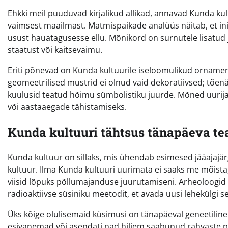
Ehkki meil puuduvad kirjalikud allikad, annavad Kunda 
vaimsest maailmast. Matmispaikade analüüs näitab, et in
usust hauatagusesse ellu. Mõnikord on surnutele lisatu
staatust või kaitsevaimu.
Eriti põnevad on Kunda kultuurile iseloomulikud ornamen
geomeetrilised mustrid ei olnud vaid dekoratiivsed; tõe
kuulusid teatud hõimu sümbolistiku juurde. Mõned uurijad
või aastaaegade tähistamiseks.
Kunda kultuuri tähtsus tänapäeva te
Kunda kultuur on sillaks, mis ühendab esimesed jääajajä
kultuur. Ilma Kunda kultuuri uurimata ei saaks me mõista, 
viisid lõpuks põllumajanduse juurutamiseni. Arheoloogid
radioaktiivse süsiniku meetodit, et avada uusi lehekülgi sel
Üks kõige olulisemaid küsimusi on tänapäeval geneetiline
esivanemad või asendati nad hiljem saabunud rahvaste poolt