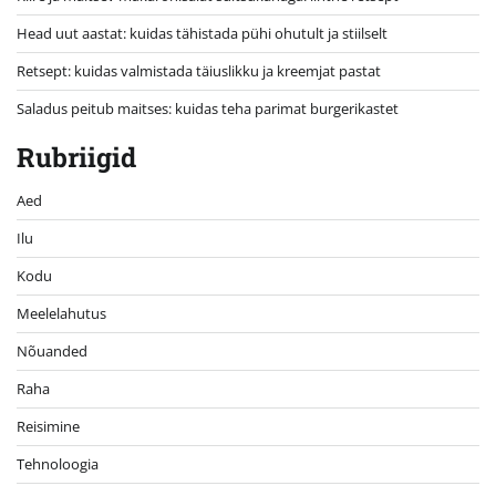
Head uut aastat: kuidas tähistada pühi ohutult ja stiilselt
Retsept: kuidas valmistada täiuslikku ja kreemjat pastat
Saladus peitub maitses: kuidas teha parimat burgerikastet
Rubriigid
Aed
Ilu
Kodu
Meelelahutus
Nõuanded
Raha
Reisimine
Tehnoloogia