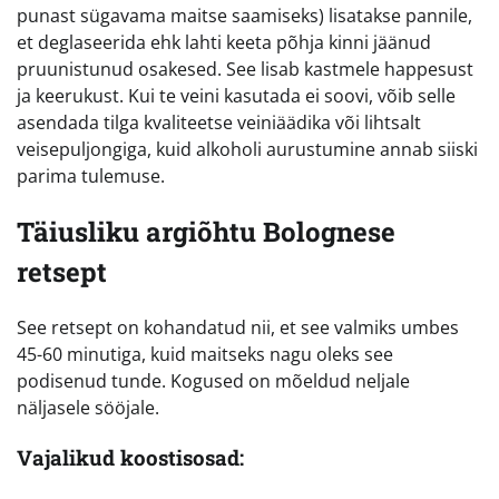
punast sügavama maitse saamiseks) lisatakse pannile,
et deglaseerida ehk lahti keeta põhja kinni jäänud
pruunistunud osakesed. See lisab kastmele happesust
ja keerukust. Kui te veini kasutada ei soovi, võib selle
asendada tilga kvaliteetse veiniäädika või lihtsalt
veisepuljongiga, kuid alkoholi aurustumine annab siiski
parima tulemuse.
Täiusliku argiõhtu Bolognese
retsept
See retsept on kohandatud nii, et see valmiks umbes
45-60 minutiga, kuid maitseks nagu oleks see
podisenud tunde. Kogused on mõeldud neljale
näljasele sööjale.
Vajalikud koostisosad: