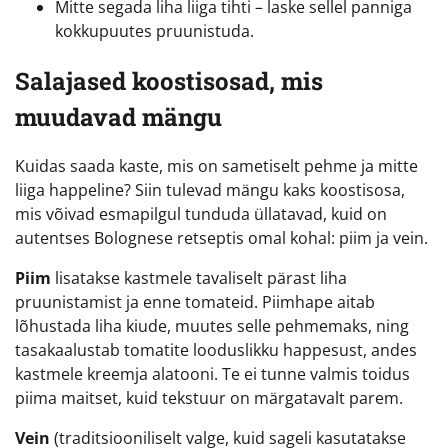
Mitte segada liha liiga tihti – laske sellel panniga
kokkupuutes pruunistuda.
Salajased koostisosad, mis
muudavad mängu
Kuidas saada kaste, mis on sametiselt pehme ja mitte
liiga happeline? Siin tulevad mängu kaks koostisosa,
mis võivad esmapilgul tunduda üllatavad, kuid on
autentses Bolognese retseptis omal kohal: piim ja vein.
Piim
lisatakse kastmele tavaliselt pärast liha
pruunistamist ja enne tomateid. Piimhape aitab
lõhustada liha kiude, muutes selle pehmemaks, ning
tasakaalustab tomatite looduslikku happesust, andes
kastmele kreemja alatooni. Te ei tunne valmis toidus
piima maitset, kuid tekstuur on märgatavalt parem.
Vein
(traditsiooniliselt valge, kuid sageli kasutatakse