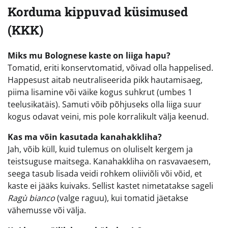
Korduma kippuvad küsimused
(KKK)
Miks mu Bolognese kaste on liiga hapu?
Tomatid, eriti konservtomatid, võivad olla happelised.
Happesust aitab neutraliseerida pikk hautamisaeg,
piima lisamine või väike kogus suhkrut (umbes 1
teelusikatäis). Samuti võib põhjuseks olla liiga suur
kogus odavat veini, mis pole korralikult välja keenud.
Kas ma võin kasutada kanahakkliha?
Jah, võib küll, kuid tulemus on oluliselt kergem ja
teistsuguse maitsega. Kanahakkliha on rasvavaesem,
seega tasub lisada veidi rohkem oliiviõli või võid, et
kaste ei jääks kuivaks. Sellist kastet nimetatakse sageli
Ragù bianco
(valge raguu), kui tomatid jäetakse
vähemusse või välja.