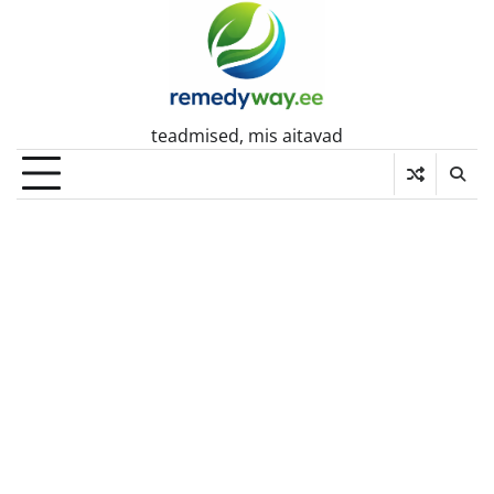
Skip
to
content
teadmised, mis aitavad