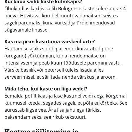
Kui kaua säilib kaste külmkapis?
Õhukindlas karbis säilib Bolognese kaste külmkapis 3-4
päeva. Huvitaval kombel muutuvad maitsed seistes
sageli paremaks, kuna vürtsid ja ürdid imenduvad
sügavamale lihasse.
Kas ma pean kasutama värskeid ürte?
Hautamise ajaks sobib paremini kuivatatud pune
(oregano) või tüümian, kuna nende maitse on
intensiivsem ja peab kuumtöötlusele paremini vastu.
Värske basiilik või petersell tuleks lisada alles
serveerimisel, et säilitada nende värskus ja aroom.
Mida teha, kui kaste on liiga vedel?
Eemalda potilt kaas ja lase kastmel veidi aega kõrgemal
kuumusel keeda, segades sageli, et põhi ei kõrbeks. See
aurustab liigse vee. Ära lisa jahu ega tärklist
paksendamiseks, see rikub tekstuuri.
Kastme säilitamine ja