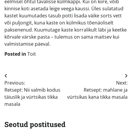
eelmisel õhtul tavalisse külmkappi. Kui on kiire, võib
kinnise koti asetada leige veega kaussi. Üles sulatatud
kastet kuumutades tasub potti lisada väike sorts vett
või puljongit, kuna kaste on külmikus tõenäoliselt
paksenenud. Kuumutage kaste korralikult läbi ja keetke
kõrvale värske pasta – tulemus on sama maitsev kui
valmistamise päeval.
Posted in
Toit
Navigeerimine
Previous:
Next:
Retsept: Nii valmib kodus
Retsept: mahlane ja
täiuslik ja vürtsikas tikka
vürtsikas kana tikka masala
masala
Seotud postitused