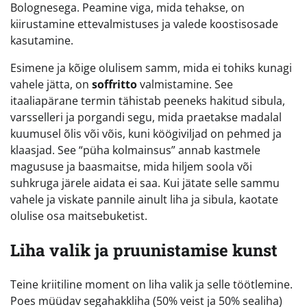
Bolognesega. Peamine viga, mida tehakse, on
kiirustamine ettevalmistuses ja valede koostisosade
kasutamine.
Esimene ja kõige olulisem samm, mida ei tohiks kunagi
vahele jätta, on
soffritto
valmistamine. See
itaaliapärane termin tähistab peeneks hakitud sibula,
varsselleri ja porgandi segu, mida praetakse madalal
kuumusel õlis või võis, kuni köögiviljad on pehmed ja
klaasjad. See “püha kolmainsus” annab kastmele
magususe ja baasmaitse, mida hiljem soola või
suhkruga järele aidata ei saa. Kui jätate selle sammu
vahele ja viskate pannile ainult liha ja sibula, kaotate
olulise osa maitsebuketist.
Liha valik ja pruunistamise kunst
Teine kriitiline moment on liha valik ja selle töötlemine.
Poes müüdav segahakkliha (50% veist ja 50% sealiha)