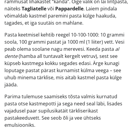
rammusat lihakastet “kanda”. Õige valik on lai lintpasta,
näiteks
Tagliatelle
või
Pappardelle
. Laiem pindala
võimaldab kastmel paremini pasta külge haakuda,
tagades, et iga suutäis on mahlane.
Pasta keetmisel kehtib reegel 10-100-1000: 10 grammi
soola, 100 grammi pastat ja 1000 ml (1 liiter) vett. Vesi
peab olema soolane nagu merevesi. Keeda pasta
al
dente
(hamba all tuntavalt kergelt vetruv), sest see
küpseb kastmega kokku segades edasi. Ärge kunagi
loputage pastat pärast kurnamist külma veega – see
uhub minema tärklise, mis aitab kastmel pasta külge
jääda.
Parima tulemuse saamiseks tõsta valmis kurnatud
pasta otse kastmepotti ja sega need seal läbi, lisades
vajadusel paar supilusikatäit tärkliserikast
pastakeeduvett. See seob õli ja vee ühtseks
emulsiooniks.