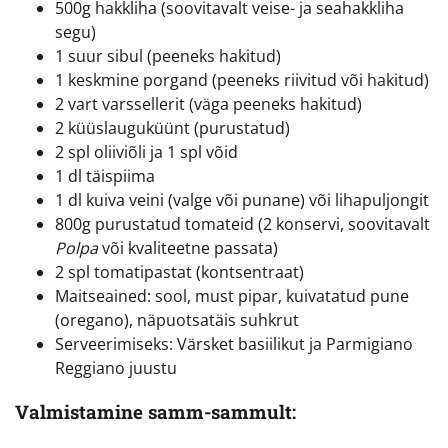
500g hakkliha (soovitavalt veise- ja seahakkliha
segu)
1 suur sibul (peeneks hakitud)
1 keskmine porgand (peeneks riivitud või hakitud)
2 vart varssellerit (väga peeneks hakitud)
2 küüslauguküünt (purustatud)
2 spl oliiviõli ja 1 spl võid
1 dl täispiima
1 dl kuiva veini (valge või punane) või lihapuljongit
800g purustatud tomateid (2 konservi, soovitavalt
Polpa
või kvaliteetne passata)
2 spl tomatipastat (kontsentraat)
Maitseained: sool, must pipar, kuivatatud pune
(oregano), näpuotsatäis suhkrut
Serveerimiseks: Värsket basiilikut ja Parmigiano
Reggiano juustu
Valmistamine samm-sammult: