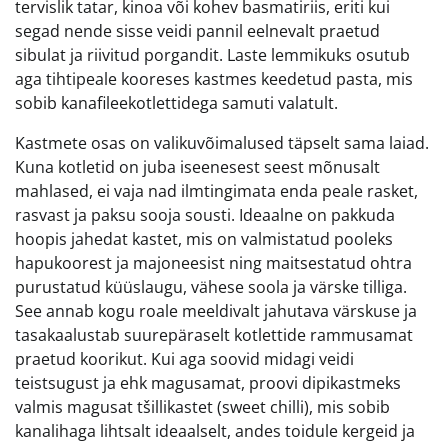
tervislik tatar, kinoa või kohev basmatiriis, eriti kui
segad nende sisse veidi pannil eelnevalt praetud
sibulat ja riivitud porgandit. Laste lemmikuks osutub
aga tihtipeale kooreses kastmes keedetud pasta, mis
sobib kanafileekotlettidega samuti valatult.
Kastmete osas on valikuvõimalused täpselt sama laiad.
Kuna kotletid on juba iseenesest seest mõnusalt
mahlased, ei vaja nad ilmtingimata enda peale rasket,
rasvast ja paksu sooja sousti. Ideaalne on pakkuda
hoopis jahedat kastet, mis on valmistatud pooleks
hapukoorest ja majoneesist ning maitsestatud ohtra
purustatud küüslaugu, vähese soola ja värske tilliga.
See annab kogu roale meeldivalt jahutava värskuse ja
tasakaalustab suurepäraselt kotlettide rammusamat
praetud koorikut. Kui aga soovid midagi veidi
teistsugust ja ehk magusamat, proovi dipikastmeks
valmis magusat tšillikastet (sweet chilli), mis sobib
kanalihaga lihtsalt ideaalselt, andes toidule kergeid ja