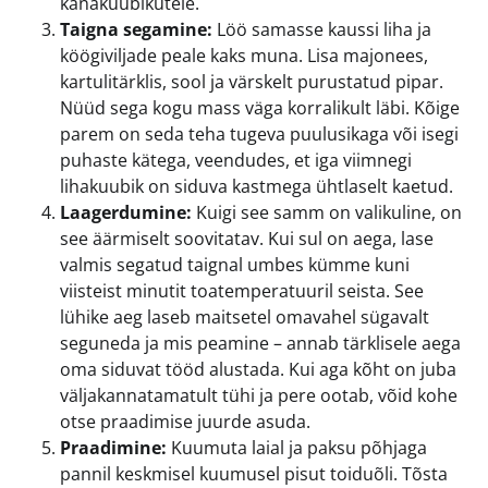
kanakuubikutele.
Taigna segamine:
Löö samasse kaussi liha ja
köögiviljade peale kaks muna. Lisa majonees,
kartulitärklis, sool ja värskelt purustatud pipar.
Nüüd sega kogu mass väga korralikult läbi. Kõige
parem on seda teha tugeva puulusikaga või isegi
puhaste kätega, veendudes, et iga viimnegi
lihakuubik on siduva kastmega ühtlaselt kaetud.
Laagerdumine:
Kuigi see samm on valikuline, on
see äärmiselt soovitatav. Kui sul on aega, lase
valmis segatud taignal umbes kümme kuni
viisteist minutit toatemperatuuril seista. See
lühike aeg laseb maitsetel omavahel sügavalt
seguneda ja mis peamine – annab tärklisele aega
oma siduvat tööd alustada. Kui aga kõht on juba
väljakannatamatult tühi ja pere ootab, võid kohe
otse praadimise juurde asuda.
Praadimine:
Kuumuta laial ja paksu põhjaga
pannil keskmisel kuumusel pisut toiduõli. Tõsta