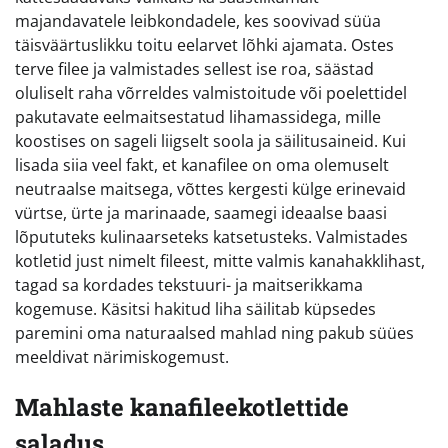
majandavatele leibkondadele, kes soovivad süüa
täisväärtuslikku toitu eelarvet lõhki ajamata. Ostes
terve filee ja valmistades sellest ise roa, säästad
oluliselt raha võrreldes valmistoitude või poelettidel
pakutavate eelmaitsestatud lihamassidega, mille
koostises on sageli liigselt soola ja säilitusaineid. Kui
lisada siia veel fakt, et kanafilee on oma olemuselt
neutraalse maitsega, võttes kergesti külge erinevaid
vürtse, ürte ja marinaade, saamegi ideaalse baasi
lõpututeks kulinaarseteks katsetusteks. Valmistades
kotletid just nimelt fileest, mitte valmis kanahakklihast,
tagad sa kordades tekstuuri- ja maitserikkama
kogemuse. Käsitsi hakitud liha säilitab küpsedes
paremini oma naturaalsed mahlad ning pakub süües
meeldivat närimiskogemust.
Mahlaste kanafileekotlettide
saladus