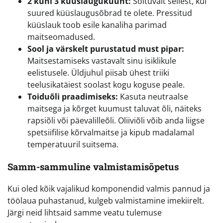
2 kuni 3 küüslauguküünt:
Sõltuvalt sellest, kui
suured küüslaugusõbrad te olete. Pressitud
küüslauk toob esile kanaliha parimad
maitseomadused.
Sool ja värskelt purustatud must pipar:
Maitsestamiseks vastavalt sinu isiklikule
eelistusele. Üldjuhul piisab ühest triiki
teelusikatäiest soolast kogu koguse peale.
Toiduõli praadimiseks:
Kasuta neutraalse
maitsega ja kõrget kuumust taluvat õli, näiteks
rapsiõli või päevalilleõli. Oliiviõli võib anda liigse
spetsiifilise kõrvalmaitse ja kipub madalamal
temperatuuril suitsema.
Samm-sammuline valmistamisõpetus
Kui oled kõik vajalikud komponendid valmis pannud ja
töölaua puhastanud, kulgeb valmistamine imekiirelt.
Järgi neid lihtsaid samme veatu tulemuse