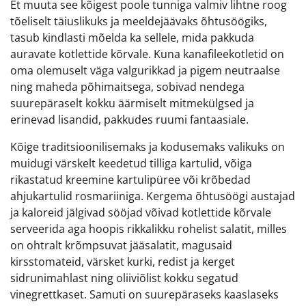
Et muuta see kõigest poole tunniga valmiv lihtne roog
tõeliselt täiuslikuks ja meeldejäävaks õhtusöögiks,
tasub kindlasti mõelda ka sellele, mida pakkuda
auravate kotlettide kõrvale. Kuna kanafileekotletid on
oma olemuselt väga valgurikkad ja pigem neutraalse
ning maheda põhimaitsega, sobivad nendega
suurepäraselt kokku äärmiselt mitmekülgsed ja
erinevad lisandid, pakkudes ruumi fantaasiale.
Kõige traditsioonilisemaks ja kodusemaks valikuks on
muidugi värskelt keedetud tilliga kartulid, võiga
rikastatud kreemine kartulipüree või krõbedad
ahjukartulid rosmariiniga. Kergema õhtusöögi austajad
ja kaloreid jälgivad sööjad võivad kotlettide kõrvale
serveerida aga hoopis rikkalikku rohelist salatit, milles
on ohtralt krõmpsuvat jääsalatit, magusaid
kirsstomateid, värsket kurki, redist ja kerget
sidrunimahlast ning oliiviõlist kokku segatud
vinegrettkaset. Samuti on suurepäraseks kaaslaseks