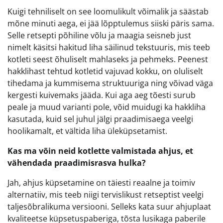
Kuigi tehniliselt on see loomulikult võimalik ja säästab
mõne minuti aega, ei jää lõpptulemus siiski päris sama.
Selle retsepti põhiline võlu ja maagia seisneb just
nimelt käsitsi hakitud liha säilinud tekstuuris, mis teeb
kotleti seest õhuliselt mahlaseks ja pehmeks. Peenest
hakklihast tehtud kotletid vajuvad kokku, on oluliselt
tihedama ja kummisema struktuuriga ning võivad väga
kergesti kuivemaks jääda. Kui aga aeg tõesti surub
peale ja muud varianti pole, võid muidugi ka hakkliha
kasutada, kuid sel juhul jälgi praadimisaega veelgi
hoolikamalt, et vältida liha üleküpsetamist.
Kas ma võin neid kotlette valmistada ahjus, et
vähendada praadimisrasva hulka?
Jah, ahjus küpsetamine on täiesti reaalne ja toimiv
alternatiiv, mis teeb niigi tervislikust retseptist veelgi
taljesõbralikuma versiooni. Selleks kata suur ahjuplaat
kvaliteetse küpsetuspaberiga, tõsta lusikaga paberile