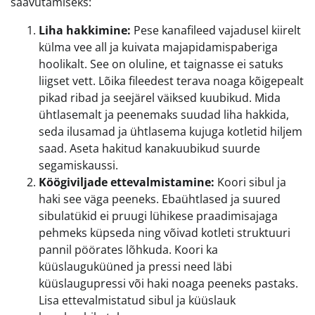
saavutamiseks:
Liha hakkimine:
Pese kanafileed vajadusel kiirelt
külma vee all ja kuivata majapidamispaberiga
hoolikalt. See on oluline, et taignasse ei satuks
liigset vett. Lõika fileedest terava noaga kõigepealt
pikad ribad ja seejärel väiksed kuubikud. Mida
ühtlasemalt ja peenemaks suudad liha hakkida,
seda ilusamad ja ühtlasema kujuga kotletid hiljem
saad. Aseta hakitud kanakuubikud suurde
segamiskaussi.
Köögiviljade ettevalmistamine:
Koori sibul ja
haki see väga peeneks. Ebaühtlased ja suured
sibulatükid ei pruugi lühikese praadimisajaga
pehmeks küpseda ning võivad kotleti struktuuri
pannil pöörates lõhkuda. Koori ka
küüslauguküüned ja pressi need läbi
küüslaugupressi või haki noaga peeneks pastaks.
Lisa ettevalmistatud sibul ja küüslauk