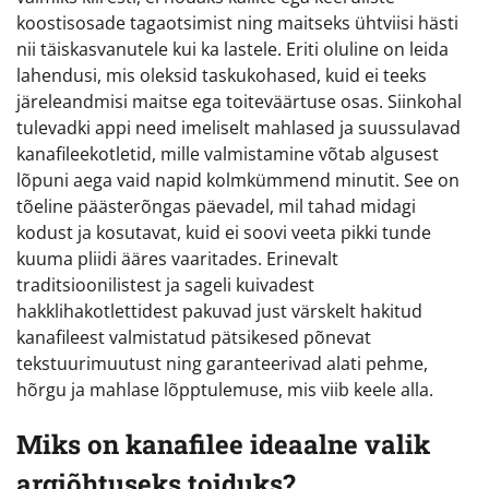
koostisosade tagaotsimist ning maitseks ühtviisi hästi
nii täiskasvanutele kui ka lastele. Eriti oluline on leida
lahendusi, mis oleksid taskukohased, kuid ei teeks
järeleandmisi maitse ega toiteväärtuse osas. Siinkohal
tulevadki appi need imeliselt mahlased ja suussulavad
kanafileekotletid, mille valmistamine võtab algusest
lõpuni aega vaid napid kolmkümmend minutit. See on
tõeline päästerõngas päevadel, mil tahad midagi
kodust ja kosutavat, kuid ei soovi veeta pikki tunde
kuuma pliidi ääres vaaritades. Erinevalt
traditsioonilistest ja sageli kuivadest
hakklihakotlettidest pakuvad just värskelt hakitud
kanafileest valmistatud pätsikesed põnevat
tekstuurimuutust ning garanteerivad alati pehme,
hõrgu ja mahlase lõpptulemuse, mis viib keele alla.
Miks on kanafilee ideaalne valik
argiõhtuseks toiduks?