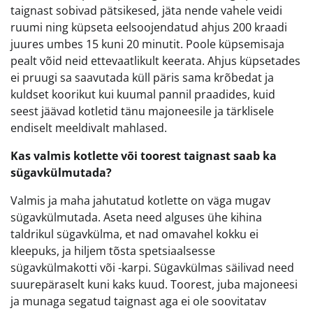
taignast sobivad pätsikesed, jäta nende vahele veidi
ruumi ning küpseta eelsoojendatud ahjus 200 kraadi
juures umbes 15 kuni 20 minutit. Poole küpsemisaja
pealt võid neid ettevaatlikult keerata. Ahjus küpsetades
ei pruugi sa saavutada küll päris sama krõbedat ja
kuldset koorikut kui kuumal pannil praadides, kuid
seest jäävad kotletid tänu majoneesile ja tärklisele
endiselt meeldivalt mahlased.
Kas valmis kotlette või toorest taignast saab ka
sügavkülmutada?
Valmis ja maha jahutatud kotlette on väga mugav
sügavkülmutada. Aseta need alguses ühe kihina
taldrikul sügavkülma, et nad omavahel kokku ei
kleepuks, ja hiljem tõsta spetsiaalsesse
sügavkülmakotti või -karpi. Sügavkülmas säilivad need
suurepäraselt kuni kaks kuud. Toorest, juba majoneesi
ja munaga segatud taignast aga ei ole soovitatav