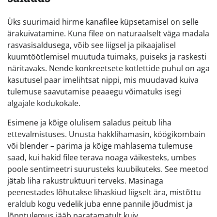
Üks suurimaid hirme kanafilee küpsetamisel on selle
ärakuivatamine. Kuna filee on naturaalselt väga madala
rasvasisaldusega, võib see liigsel ja pikaajalisel
kuumtöötlemisel muutuda tuimaks, puiseks ja raskesti
näritavaks. Nende konkreetsete kotlettide puhul on aga
kasutusel paar imelihtsat nippi, mis muudavad kuiva
tulemuse saavutamise peaaegu võimatuks isegi
algajale kodukokale.
Esimene ja kõige olulisem saladus peitub liha
ettevalmistuses. Unusta hakklihamasin, köögikombain
või blender – parima ja kõige mahlasema tulemuse
saad, kui hakid filee terava noaga väikesteks, umbes
poole sentimeetri suurusteks kuubikuteks. See meetod
jätab liha rakustruktuuri terveks. Masinaga
peenestades lõhutakse lihaskiud liigselt ära, mistõttu
eraldub kogu vedelik juba enne pannile jõudmist ja
lõpptulemus jääb paratamatult kuiv.