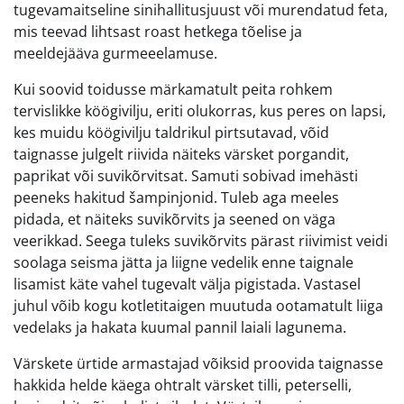
tugevamaitseline sinihallitusjuust või murendatud feta,
mis teevad lihtsast roast hetkega tõelise ja
meeldejääva gurmeeelamuse.
Kui soovid toidusse märkamatult peita rohkem
tervislikke köögivilju, eriti olukorras, kus peres on lapsi,
kes muidu köögivilju taldrikul pirtsutavad, võid
taignasse julgelt riivida näiteks värsket porgandit,
paprikat või suvikõrvitsat. Samuti sobivad imehästi
peeneks hakitud šampinjonid. Tuleb aga meeles
pidada, et näiteks suvikõrvits ja seened on väga
veerikkad. Seega tuleks suvikõrvits pärast riivimist veidi
soolaga seisma jätta ja liigne vedelik enne taignale
lisamist käte vahel tugevalt välja pigistada. Vastasel
juhul võib kogu kotletitaigen muutuda ootamatult liiga
vedelaks ja hakata kuumal pannil laiali lagunema.
Värskete ürtide armastajad võiksid proovida taignasse
hakkida helde käega ohtralt värsket tilli, peterselli,