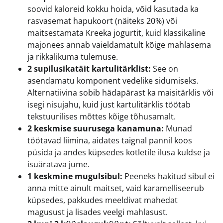
soovid kaloreid kokku hoida, võid kasutada ka
rasvasemat hapukoort (näiteks 20%) või
maitsestamata Kreeka jogurtit, kuid klassikaline
majonees annab vaieldamatult kõige mahlasema
ja rikkalikuma tulemuse.
2 supilusikatäit kartulitärklist:
See on
asendamatu komponent vedelike sidumiseks.
Alternatiivina sobib hädapärast ka maisitärklis või
isegi nisujahu, kuid just kartulitärklis töötab
tekstuurilises mõttes kõige tõhusamalt.
2 keskmise suurusega kanamuna:
Munad
töötavad liimina, aidates taignal pannil koos
püsida ja andes küpsedes kotletile ilusa kuldse ja
isuäratava jume.
1 keskmine mugulsibul:
Peeneks hakitud sibul ei
anna mitte ainult maitset, vaid karamelliseerub
küpsedes, pakkudes meeldivat mahedat
magusust ja lisades veelgi mahlasust.