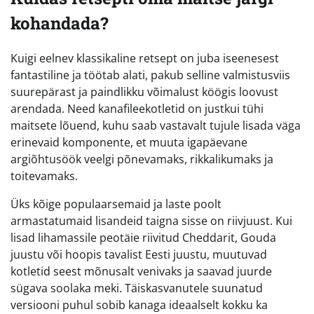
kohandada?
Kuigi eelnev klassikaline retsept on juba iseenesest
fantastiline ja töötab alati, pakub selline valmistusviis
suurepärast ja paindlikku võimalust köögis loovust
arendada. Need kanafileekotletid on justkui tühi
maitsete lõuend, kuhu saab vastavalt tujule lisada väga
erinevaid komponente, et muuta igapäevane
argiõhtusöök veelgi põnevamaks, rikkalikumaks ja
toitevamaks.
Üks kõige populaarsemaid ja laste poolt
armastatumaid lisandeid taigna sisse on riivjuust. Kui
lisad lihamassile peotäie riivitud Cheddarit, Gouda
juustu või hoopis tavalist Eesti juustu, muutuvad
kotletid seest mõnusalt venivaks ja saavad juurde
sügava soolaka meki. Täiskasvanutele suunatud
versiooni puhul sobib kanaga ideaalselt kokku ka