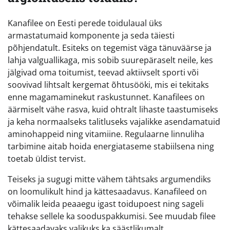
Kanafilee on Eesti perede toidulaual üks
armastatumaid komponente ja seda täiesti
põhjendatult. Esiteks on tegemist väga tänuväärse ja
lahja valguallikaga, mis sobib suurepäraselt neile, kes
jälgivad oma toitumist, teevad aktiivselt sporti või
soovivad lihtsalt kergemat õhtusööki, mis ei tekitaks
enne magamaminekut raskustunnet. Kanafilees on
äärmiselt vähe rasva, kuid ohtralt lihaste taastumiseks
ja keha normaalseks talitluseks vajalikke asendamatuid
aminohappeid ning vitamiine. Regulaarne linnuliha
tarbimine aitab hoida energiataseme stabiilsena ning
toetab üldist tervist.
Teiseks ja sugugi mitte vähem tähtsaks argumendiks
on loomulikult hind ja kättesaadavus. Kanafileed on
võimalik leida peaaegu igast toidupoest ning sageli
tehakse sellele ka sooduspakkumisi. See muudab filee
kättesaadavaks valikuks ka säästlikumalt