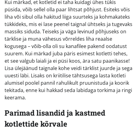
Kui märkad, et kotletid ei taha kuidagi ühes tükis
püsida, võib sellel olla paar lihtsat põhjust. Esiteks võis
liha või sibul olla hakitud liiga suurteks ja kohmakateks
tükkideks, mis ei lase peenel taignal ühtseks ja tugevaks
massiks siduda. Teiseks ja väga levinud põhjuseks on
tärklise ja muna vähesus võrreldes liha reaalse
kogusega – võib-olla oli su kanafilee pakend oodatust
suurem. Kui märkad juba päris esimest kotletti tehes,
et see valgub laiali ja ei püsi koos, ära satu paanikasse!
Lisa ülejäänud taignale kohe veidi tärklist juurde ja sega
uuesti läbi. Lisaks on kriitilise tähtsusega lasta kotleti
alumisel poolel pannil rahulikult pruunistuda ja koorik
tekitada, enne kui hakkad seda labidaga torkima ja ringi
keerama.
Parimad lisandid ja kastmed
kotlettide kõrvale