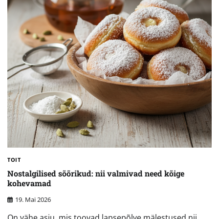
TOIT
Nostalgilised sõõrikud: nii valmivad need kõige
kohevamad
19. Mai 2026
On vähe asju, mis toovad lapsepõlve mälestused nii