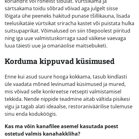
koriandrit või rohelist sibulat. Vürtsikama ja
särtsakama toidu sõbrad võivad aga julgelt sisse
lõigata ühe peeneks hakitud punase tšillikauna, lisada
teelusikatäie vürtsikat sriracha kastet või puistata hulka
suitsupaprikat. Võimalused on siin tõepoolest piiritud
ning iga uue valmistuskorraga saad väikese vaevaga
luua täiesti uue ja omanäolise maitsebuketi.
Korduma kippuvad küsimused
Enne kui asud suure hooga kokkama, tasub kindlasti
üle vaadata mõned levinumad küsimused ja mured,
mis võivad selle konkreetse retsepti valmistamisel
tekkida. Nende nippide teadmine aitab vältida pisikesi
vigu ja tagab alati ideaalse, restoraniväärilise tulemuse
sinu enda koduköögis.
Kas ma võin kanafilee asemel kasutada poest
ostetud valmis kanahakkliha?