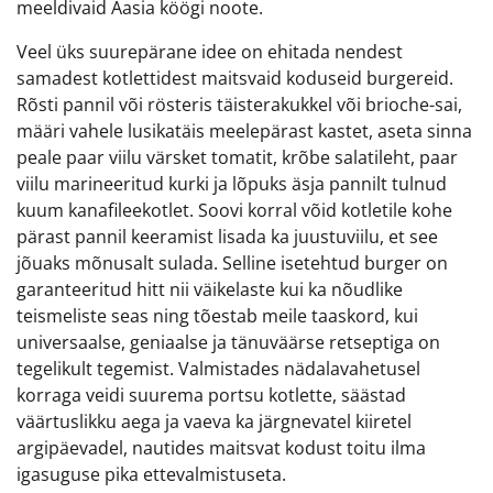
meeldivaid Aasia köögi noote.
Veel üks suurepärane idee on ehitada nendest
samadest kotlettidest maitsvaid koduseid burgereid.
Rõsti pannil või rösteris täisterakukkel või brioche-sai,
määri vahele lusikatäis meelepärast kastet, aseta sinna
peale paar viilu värsket tomatit, krõbe salatileht, paar
viilu marineeritud kurki ja lõpuks äsja pannilt tulnud
kuum kanafileekotlet. Soovi korral võid kotletile kohe
pärast pannil keeramist lisada ka juustuviilu, et see
jõuaks mõnusalt sulada. Selline isetehtud burger on
garanteeritud hitt nii väikelaste kui ka nõudlike
teismeliste seas ning tõestab meile taaskord, kui
universaalse, geniaalse ja tänuväärse retseptiga on
tegelikult tegemist. Valmistades nädalavahetusel
korraga veidi suurema portsu kotlette, säästad
väärtuslikku aega ja vaeva ka järgnevatel kiiretel
argipäevadel, nautides maitsvat kodust toitu ilma
igasuguse pika ettevalmistuseta.