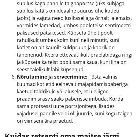
supilusikaga pannile taignaportse (üks kuhjaga
supilusikatäis on ideaalne suurus ühe kotleti
jaoks) ja vajuta need lusikaseljaga õrnalt laiemaks,
vormides lamedad, umbes pooleteise sentimeetri
paksused pätsikesed. Küpseta ühelt poolt
rahulikult umbes kolm kuni neli minutit, kuni
kotlet on alt kaunilt kuldpruun ja koorik on
tahenenud. Keera ettevaatlikult praelabidaga ringi
ja küpseta ka teist poolt sama kaua, kuni liha on
seest täielikult läbi küpsenud.
Nõrutamine ja serveerimine:
Tõsta valmis
kuumad kotletid eelnevalt majapidamispaberiga
kaetud taldrikule või alusele, et üleliigne
praadimisrasv saaks paberisse imbuda. Korda
sama protsessi uute portsjonitega, lisades
vajadusel pannile veidi õli juurde, kuni kogu taigen
on viimseni ära praetud.
Kuidas retsepti oma maitse järgi