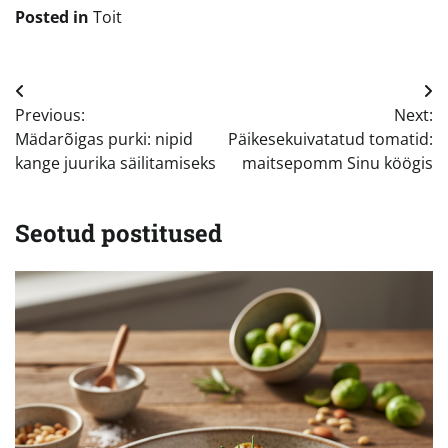
Posted in
Toit
Navigeerimine
Previous:
Next:
Mädarõigas purki: nipid
Päikesekuivatatud tomatid:
kange juurika säilitamiseks
maitsepomm Sinu köögis
Seotud postitused