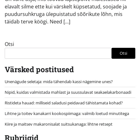
elavalt silme ette kui värskelt küpsetatud, soojade ja
puudursuhkruga ülepuistatud sõõrikute lõhn, mis
täidab terve köögi. Need […]
Otsi
Otsi
Värsked postitused
Unenägude seletaja: mida tähendab kassi nägemine unes?
Nipid, kuidas valmistada mahlast ja suussulavat seakaelakarbonaadi
Ristideta hauad: milliseid saladusi peidavad tähistamata kohad?
Lihtne ja toitev kanakarri kookospiimaga: valmib loetud minutitega
Kiire ja maitsev makaronisalat suitsukanaga: lihtne retsept
Rubriigid