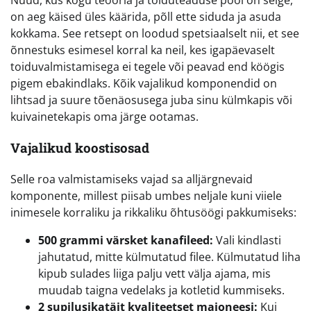
Nüüd, kus kogu teooria ja toiduteaduse pool on selge,
on aeg käised üles käärida, põll ette siduda ja asuda
kokkama. See retsept on loodud spetsiaalselt nii, et see
õnnestuks esimesel korral ka neil, kes igapäevaselt
toiduvalmistamisega ei tegele või peavad end köögis
pigem ebakindlaks. Kõik vajalikud komponendid on
lihtsad ja suure tõenäosusega juba sinu külmkapis või
kuivainetekapis oma järge ootamas.
Vajalikud koostisosad
Selle roa valmistamiseks vajad sa alljärgnevaid
komponente, millest piisab umbes neljale kuni viiele
inimesele korraliku ja rikkaliku õhtusöögi pakkumiseks:
500 grammi värsket kanafileed:
Vali kindlasti
jahutatud, mitte külmutatud filee. Külmutatud liha
kipub sulades liiga palju vett välja ajama, mis
muudab taigna vedelaks ja kotletid kummiseks.
2 supilusikatäit kvaliteetset majoneesi:
Kui