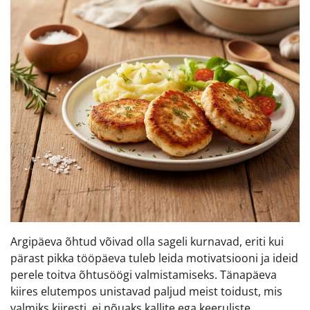
Argipäeva õhtud võivad olla sageli kurnavad, eriti kui
pärast pikka tööpäeva tuleb leida motivatsiooni ja ideid
perele toitva õhtusöögi valmistamiseks. Tänapäeva
kiires elutempos unistavad paljud meist toidust, mis
valmiks kiiresti, ei nõuaks kallite ega keeruliste