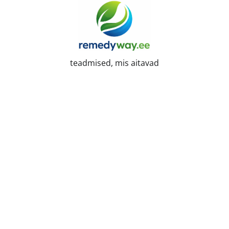
Skip
to
content
teadmised, mis aitavad