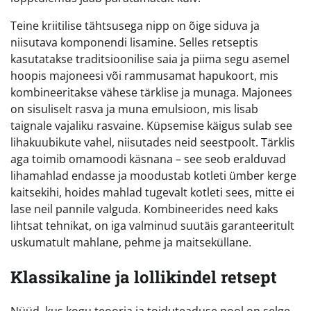
Teine kriitilise tähtsusega nipp on õige siduva ja
niisutava komponendi lisamine. Selles retseptis
kasutatakse traditsioonilise saia ja piima segu asemel
hoopis majoneesi või rammusamat hapukoort, mis
kombineeritakse vähese tärklise ja munaga. Majonees
on sisuliselt rasva ja muna emulsioon, mis lisab
taignale vajaliku rasvaine. Küpsemise käigus sulab see
lihakuubikute vahel, niisutades neid seestpoolt. Tärklis
aga toimib omamoodi käsnana – see seob eralduvad
lihamahlad endasse ja moodustab kotleti ümber kerge
kaitsekihi, hoides mahlad tugevalt kotleti sees, mitte ei
lase neil pannile valguda. Kombineerides need kaks
lihtsat tehnikat, on iga valminud suutäis garanteeritult
uskumatult mahlane, pehme ja maitseküllane.
Klassikaline ja lollikindel retsept