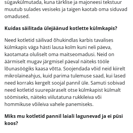
sügavkülmutada, kuna tärklise ja majoneesi tekstuur
muutub sulades vesiseks ja taigen kaotab oma siduvad
omadused.
Kuidas säilitada ülejäänud kotlette külmkapis?
Need kotletid säilivad õhukindlas karbis tavalises
külmkapis väga hästi lausa kolm kuni neli päeva,
kaotamata oluliselt oma maitseomadusi. Neid on
äärmiselt mugav järgmisel päeval näiteks tööle
lõunasöögiks kaasa võtta. Soojendada võid neid kiirelt
mikrolaineahjus, kuid parima tulemuse saad, kui lased
need korraks kergelt soojal pannil üle. Samuti sobivad
need kotletid suurepäraselt otse külmkapist külmalt
söömiseks, näiteks viilutatuna rukkileiva või
hommikuse võileiva vahele panemiseks.
Miks mu kotletid pannil laiali lagunevad ja ei püsi
koos?