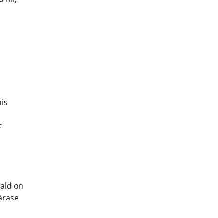
mis
t
vald on
ärase