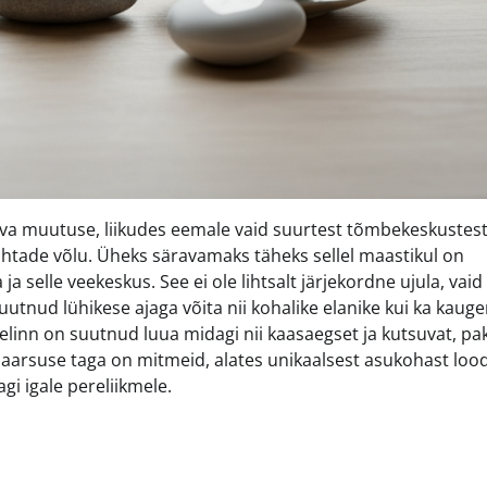
tava muutuse, liikudes eemale vaid suurtest tõmbekeskustes
htade võlu. Üheks säravamaks täheks sellel maastikul on
a selle veekeskus. See ei ole lihtsalt järjekordne ujula, vaid
utnud lühikese ajaga võita nii kohalike elanike kui ka kaug
ikelinn on suutnud luua midagi nii kaasaegset ja kutsuvat, p
laarsuse taga on mitmeid, alates unikaalsest asukohast loo
i igale pereliikmele.