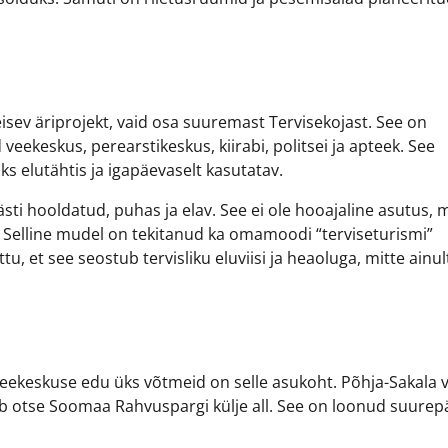
eisev äriprojekt, vaid osa suuremast Tervisekojast. See on
eekeskus, perearstikeskus, kiirabi, politsei ja apteek. See
 elutähtis ja igapäevaselt kasutatav.
ästi hooldatud, puhas ja elav. See ei ole hooajaline asutus, 
l. Selline mudel on tekitanud ka omamoodi “terviseturismi”
, et see seostub tervisliku eluviisi ja heaoluga, mitte ainul
 veekeskuse edu üks võtmeid on selle asukoht. Põhja-Sakala 
b otse Soomaa Rahvuspargi külje all. See on loonud suurep