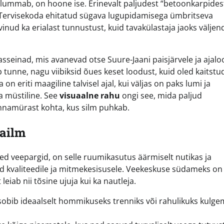
 lummab, on hoone ise. Erinevalt paljudest “betoonkarpidest
 Tervisekoda ehitatud sügava lugupidamisega ümbritseva
inud ka erialast tunnustust, kuid tavakülastaja jaoks välje
seinad, mis avanevad otse Suure-Jaani paisjärvele ja ajaloo
 tunne, nagu viibiksid õues keset loodust, kuid oled kaitstu
 eriti maagiline talvisel ajal, kui väljas on paks lumi ja
a müstiline. See
visuaalne rahu
ongi see, mida paljud
innamürast kohta, kus silm puhkab.
ailm
ed veepargid, on selle ruumikasutus äärmiselt nutikas ja
aid kvaliteedile ja mitmekesisusele. Veekeskuse südameks on
leiab nii tõsine ujuja kui ka nautleja.
obib ideaalselt hommikuseks trenniks või rahulikuks kulge