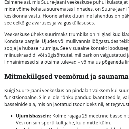
Esimene asi, mis Suure-Jaani veekeskuse puhul külastajat
mida võime kohata suuremates linnades, on Suure-Jaani
keskkonna vastu. Hoone arhitektuuriline lahendus on pälv
see eelkõige avaruses ja valgusküllasuses.
Veekeskuse üheks suurimaks trumbiks on hiiglaslikud klaas
Kondase pargile. Ujudes või mullivannis lõõgastudes tekib
sooja ja hubase ruumiga. See visuaalne kontakt loodusega on
miinuskraadid, või sügisõhtutel, mil park on valgustatud j
linnainimesed siia otsima tulevad – võimalus põgeneda l
Mitmekülgsed veemõnud ja saunama
Kuigi Suure-Jaani veekeskus on pindalalt väiksem kui suur
funktsionaalne. Siin ei ole rõhku pandud kvantiteedile, v
basseinide ala, mis on jaotatud tsoonideks nii, et tegevust 
Ujumisbassein:
Kolme rajaga 25-meetrine bassein s
Vesi on siin sportlikult jahe, kuid mitte külm.