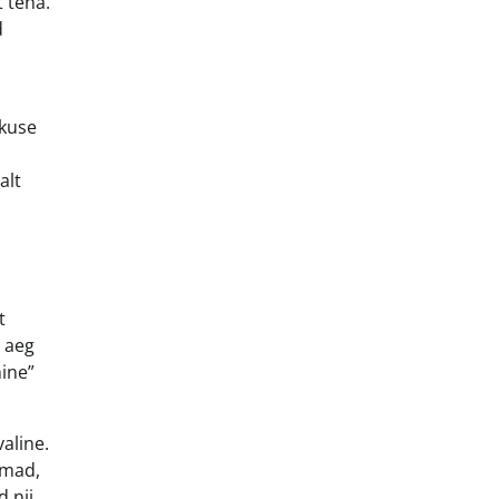
 teha.
d
skuse
alt
t
u aeg
mine”
aline.
emad,
 nii,