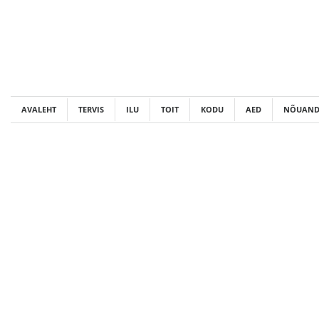
Skip
to
content
AVALEHT
TERVIS
ILU
TOIT
KODU
AED
NÕUAND