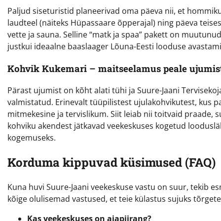
Paljud siseturistid planeerivad oma päeva nii, et hommi
laudteel (näiteks Hüpassaare õpperajal) ning päeva teise
vette ja sauna. Selline “matk ja spaa” pakett on muutunud 
justkui ideaalne baaslaager Lõuna-Eesti looduse avastami
Kohvik Kukemari – maitseelamus peale ujumis
Pärast ujumist on kõht alati tühi ja Suure-Jaani Terviseko
valmistatud. Erinevalt tüüpilistest ujulakohvikutest, kus 
mitmekesine ja tervislikum. Siit leiab nii toitvaid praade
kohviku akendest jätkavad veekeskuses kogetud looduslä
kogemuseks.
Korduma kippuvad küsimused (FAQ)
Kuna huvi Suure-Jaani veekeskuse vastu on suur, tekib esm
kõige olulisemad vastused, et teie külastus sujuks tõrgete
Kas veekeskuses on ajapiirang?