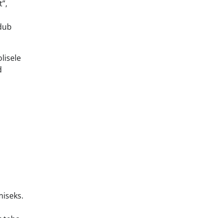
”,
ndub
lisele
d
miseks.