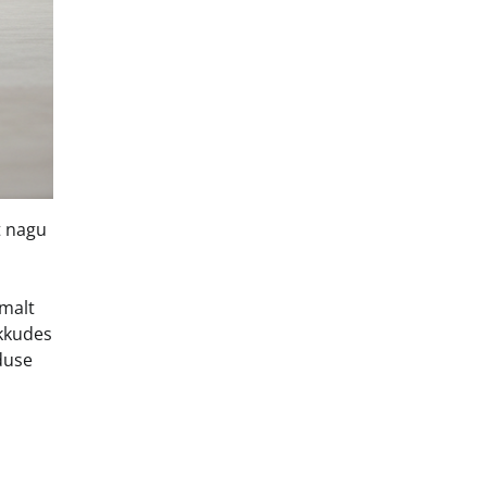
t nagu
emalt
akkudes
duse