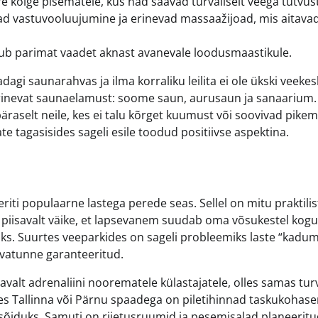
 kõige pisematele, kus nad saavad turvaliselt veega tutvust
ad vastuvooluujumine ja erinevad massaažijoad, mis aitava
kub parimat vaadet aknast avanevale loodusmaastikule.
dagi saunarahvas ja ilma korraliku leilita ei ole ükski veeke
 erinevat saunaelamust: soome saun, aurusaun ja sanaarium.
selt neile, kes ei talu kõrget kuumust või soovivad pikem
e tagasisides sageli esile toodud positiivse aspektina.
eriti populaarne lastega perede seas. Sellel on mitu praktilis
n piisavalt väike, et lapsevanem suudab oma võsukestel kog
akkaks. Suurtes veeparkides on sageli probleemiks laste “kadu
urvatunne garanteeritud.
valt adrenaliini noorematele külastajatele, olles samas turv
des Tallinna või Pärnu spaadega on piletihinnad taskukohas
asõiduks. Samuti on riietusruumid ja pesemisalad planeeritud