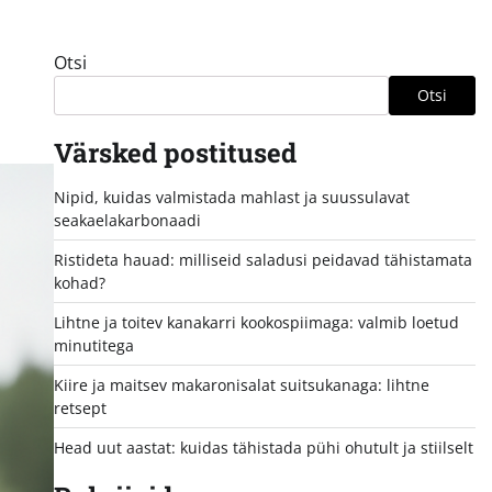
Otsi
Otsi
Värsked postitused
Nipid, kuidas valmistada mahlast ja suussulavat
seakaelakarbonaadi
Ristideta hauad: milliseid saladusi peidavad tähistamata
kohad?
Lihtne ja toitev kanakarri kookospiimaga: valmib loetud
minutitega
Kiire ja maitsev makaronisalat suitsukanaga: lihtne
retsept
Head uut aastat: kuidas tähistada pühi ohutult ja stiilselt