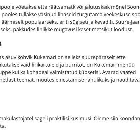
kupoole võetakse ette räätsamatk või jalutuskäik mõnel Soo
s pooles tullakse väsinud lihaseid turgutama veekeskuse soo
äärmiselt populaarseks, eriti sügiseti ja kevaditi. Suure-Jaa
seks, pakkudes linlikke mugavusi keset metsikut loodust.
t
jas asuv kohvik Kukemari on selleks suurepäraselt ette
pakutakse vaid friikartuleid ja burritot, on Kukemari menüü
, suppe kui ka kohapeal valmistatud küpsetisi. Avarad vaated
hedast teemat, muutes einestamise rahulikuks ja nauditava
akülastajatel sageli praktilisi küsimusi. Oleme siia koonda
ta.