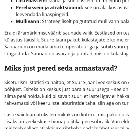
Lastebassein:
Madal ja soe bassein on mõeldud pere
Perebassein ja atraktsioonid:
See on ala, kus asuv
leevendada lihaspingeid.
Mullivann:
Strateegiliselt paigutatud mullivann pa
Eraldi äramärkimist väärib saunade valik. Eestlased on tea
külastus täiuslik. Suure-Jaani pakub külastajatele kolme
Sanaarium on madalama temperatuuriga ja sobib suurepära
lõõgastuda. Saunad on avarad ja puhtad, mis on külastajat
Miks just pered seda armastavad?
Siseturismi statistika näitab, et Suure-Jaani veekeskus on 
põhjust. Esiteks on keskus just paraja suurusega – see o
silma peal hoida, kuid piisavalt suur, et lastel igav ei h
rahvamassi või keeruliste labürintide taha, siin aga on t
Laste vaieldamatuks lemmikuks on liutoru, mis pakub piisa
Lisaks on veekeskuse hinnapoliitika peresõbralik. Võrrel
mis teeb sellest atraktiivse sihtkoha nädalavahetuse välj