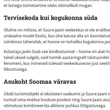
et lastega toimetamine oleks võimalikult mugav.
Tervisekoda kui kogukonna süda
Oluline on mõista, et Suure-Jaani veekeskus ei ole eraldis
unikaalne mudel Eestis, kus ühe katuse alla on koondatud v
sümbioos tähendab, et hoone on kohaliku kogukonna jaoks
Külastaja jaoks lisab see kindlustunnet – hoone on alati h
talvel uksed sulgeb, vaid toimib aastaringselt täistuuride
fenomeni, kus inimesed tulevad veekeskusesse just seetõttu
lõbustusega.
Asukoht Soomaa väravas
Ükski turismiobjekt ei eksisteeri vaakumis ja Suure-Jaani
tuntud oma imelise looduse poolest ning Suure-Jaani asu
võimaluse kombineerida aktiivne puhkus lõõgastusega.