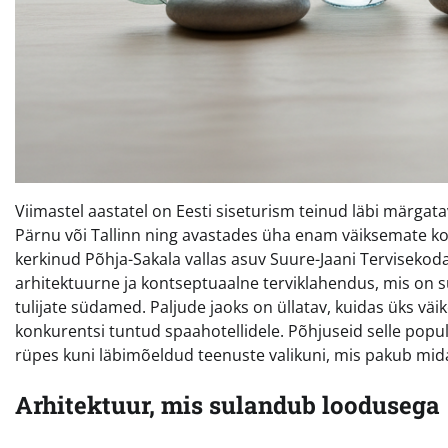
Viimastel aastatel on Eesti siseturism teinud läbi märga
Pärnu või Tallinn ning avastades üha enam väiksemate ko
kerkinud Põhja-Sakala vallas asuv Suure-Jaani Tervisekoda j
arhitektuurne ja kontseptuaalne terviklahendus, mis on su
tulijate südamed. Paljude jaoks on üllatav, kuidas üks vä
konkurentsi tuntud spaahotellidele. Põhjuseid selle popu
rüpes kuni läbimõeldud teenuste valikuni, mis pakub midag
Arhitektuur, mis sulandub loodusega