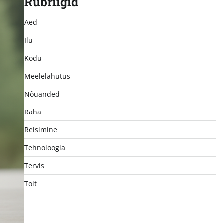
Rubriigid
Aed
Ilu
Kodu
Meelelahutus
Nõuanded
Raha
Reisimine
Tehnoloogia
Tervis
Toit