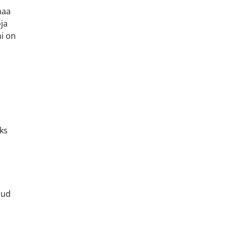
maa
ja
ni on
ks
nud