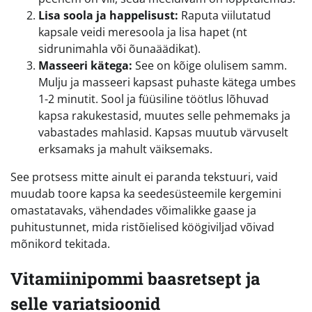
Lisa soola ja happelisust:
Raputa viilutatud
kapsale veidi meresoola ja lisa hapet (nt
sidrunimahla või õunaäädikat).
Masseeri kätega:
See on kõige olulisem samm.
Mulju ja masseeri kapsast puhaste kätega umbes
1-2 minutit. Sool ja füüsiline töötlus lõhuvad
kapsa rakukestasid, muutes selle pehmemaks ja
vabastades mahlasid. Kapsas muutub värvuselt
erksamaks ja mahult väiksemaks.
See protsess mitte ainult ei paranda tekstuuri, vaid
muudab toore kapsa ka seedesüsteemile kergemini
omastatavaks, vähendades võimalikke gaase ja
puhitustunnet, mida ristõielised köögiviljad võivad
mõnikord tekitada.
Vitamiinipommi baasretsept ja
selle variatsioonid