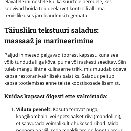
elavatele inimestele kui ka suurtele peredele, kes
soovivad hoida toidueelarvet kontrolli all ilma
tervislikkuses järeleandmisi tegemata.
Täiusliku tekstuuri saladus:
massaaž ja marineerimine
Paljud inimesed pelgavad toorest kapsast, kuna see
võib tunduda liiga kõva, puine või raskesti seeditav. Siin
tuleb mängu lihtne kulinaarne trikk, mis muudab odava
kapsa restoranivääriliseks salatiks. Saladus peitub
kapsa töötlemises enne teiste koostisosade lisamist.
Kuidas kapsast õigesti ette valmistada:
Viiluta peenelt:
Kasuta teravat nuga,
köögikombaini või spetsiaalset riivi (mandoliini),
et saavutada võimalikult õhukesed ribad. Mida
peenem on viil, seda meeldivam on lõpptulemus.