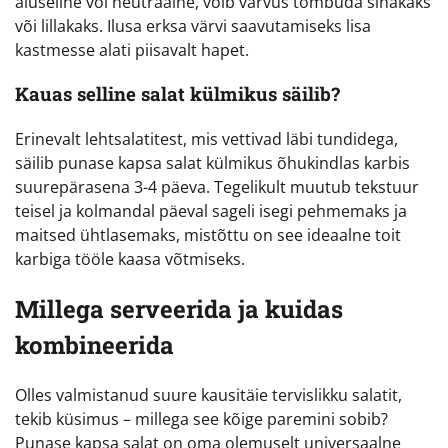
aluseline või neutraalne, võib värvus tõmbuda sinakaks
või lillakaks. Ilusa erksa värvi saavutamiseks lisa
kastmesse alati piisavalt hapet.
Kauas selline salat külmikus säilib?
Erinevalt lehtsalatitest, mis vettivad läbi tundidega,
säilib punase kapsa salat külmikus õhukindlas karbis
suurepärasena 3-4 päeva. Tegelikult muutub tekstuur
teisel ja kolmandal päeval sageli isegi pehmemaks ja
maitsed ühtlasemaks, mistõttu on see ideaalne toit
karbiga tööle kaasa võtmiseks.
Millega serveerida ja kuidas
kombineerida
Olles valmistanud suure kausitäie tervislikku salatit,
tekib küsimus – millega see kõige paremini sobib?
Punase kapsa salat on oma olemuselt universaalne