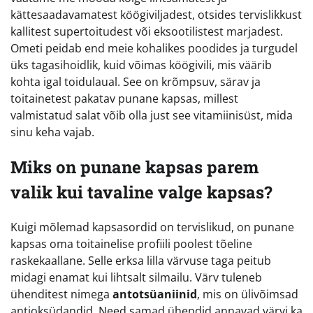
kättesaadavamatest köögiviljadest, otsides tervislikkust
kallitest supertoitudest või eksootilistest marjadest.
Ometi peidab end meie kohalikes poodides ja turgudel
üks tagasihoidlik, kuid võimas köögivili, mis väärib
kohta igal toidulaual. See on krõmpsuv, särav ja
toitainetest pakatav punane kapsas, millest
valmistatud salat võib olla just see vitamiinisüst, mida
sinu keha vajab.
Miks on punane kapsas parem
valik kui tavaline valge kapsas?
Kuigi mõlemad kapsasordid on tervislikud, on punane
kapsas oma toitainelise profiili poolest tõeline
raskekaallane. Selle erksa lilla värvuse taga peitub
midagi enamat kui lihtsalt silmailu. Värv tuleneb
ühenditest nimega
antotsüaniinid
, mis on ülivõimsad
antioksüdandid. Need samad ühendid annavad värvi ka