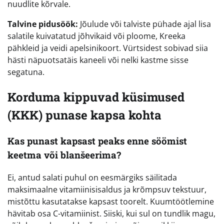
nuudlite kõrvale.
Talvine pidusöök:
Jõulude või talviste pühade ajal lisa
salatile kuivatatud jõhvikaid või ploome, Kreeka
pähkleid ja veidi apelsinikoort. Vürtsidest sobivad siia
hästi näpuotsatäis kaneeli või nelki kastme sisse
segatuna.
Korduma kippuvad küsimused
(KKK) punase kapsa kohta
Kas punast kapsast peaks enne söömist
keetma või blanšeerima?
Ei, antud salati puhul on eesmärgiks säilitada
maksimaalne vitamiinisisaldus ja krõmpsuv tekstuur,
mistõttu kasutatakse kapsast toorelt. Kuumtöötlemine
hävitab osa C-vitamiinist. Siiski, kui sul on tundlik magu,