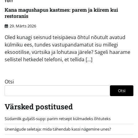
TOIT
Kana magushapus kastmes: parem ja kiirem kui
restoranis
29. Märts 2026
Oled kunagi seisnud teisipäeva õhtul nõutult avatud
külmiku ees, tundes vastupandamatut isu millegi
eksootilise, vürtsika ja lohutava järele? Sageli haarame
sellistel hetkedel telefoni, et tellida […]
Otsi
Otsi
Värsked postitused
Südamlik guljašš-supp: parim retsept külmadeks õhtuteks
Unenägude seletaja: mida tähendab kassi nägemine unes?