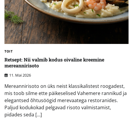
TOIT
Retsept: Nii valmib kodus oivaline kreemine
mereannirisoto
11. Mai 2026
Mereannirisoto on üks neist klassikalistest roogadest,
mis toob silme ette päikeselised Vahemere rannikud ja
elegantsed õhtusöögid merevaatega restoranides.
Paljud kodukokad pelgavad risoto valmistamist,
pidades seda […]