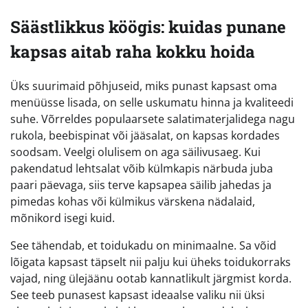
Säästlikkus köögis: kuidas punane
kapsas aitab raha kokku hoida
Üks suurimaid põhjuseid, miks punast kapsast oma
menüüsse lisada, on selle uskumatu hinna ja kvaliteedi
suhe. Võrreldes populaarsete salatimaterjalidega nagu
rukola, beebispinat või jääsalat, on kapsas kordades
soodsam. Veelgi olulisem on aga säilivusaeg. Kui
pakendatud lehtsalat võib külmkapis närbuda juba
paari päevaga, siis terve kapsapea säilib jahedas ja
pimedas kohas või külmikus värskena nädalaid,
mõnikord isegi kuid.
See tähendab, et toidukadu on minimaalne. Sa võid
lõigata kapsast täpselt nii palju kui üheks toidukorraks
vajad, ning ülejäänu ootab kannatlikult järgmist korda.
See teeb punasest kapsast ideaalse valiku nii üksi