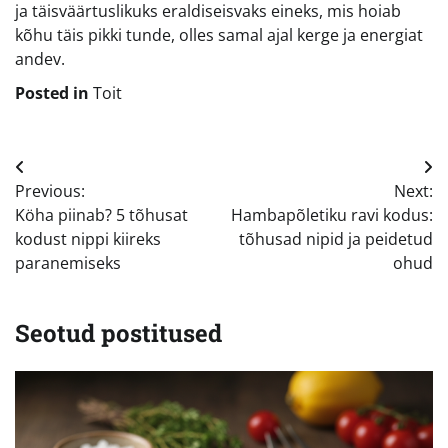
ja täisväärtuslikuks eraldiseisvaks eineks, mis hoiab
kõhu täis pikki tunde, olles samal ajal kerge ja energiat
andev.
Posted in
Toit
Navigeerimine
Previous:
Next:
Köha piinab? 5 tõhusat
Hambapõletiku ravi kodus:
kodust nippi kiireks
tõhusad nipid ja peidetud
paranemiseks
ohud
Seotud postitused