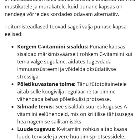
mustikatele ja murakatele, kuid punane kapsas on
nendega võrreldes kordades odavam alternatiiv.
Toitumisteadlased toovad sageli välja punase kapsa
eelised:
Kõrgem C-vitamiini sisaldus:
Punane kapsas
sisaldab märkimisväärselt rohkem C-vitamiini kui
tema valge sugulane, aidates tugevdada
immuunsüsteemi ja võidelda oksüdatiivse
stressiga.
Põletikuvastane toime:
Tänu fütotoitainetele
aitab selle köögivilja regulaarne tarbimine
vähendada kehas põletikulisi protsesse.
Silmade tervis:
See sisaldab suures koguses A-
vitamiini eelühendeid, mis on kriitilise tähtsusega
hea nägemise säilitamiseks.
Luude tugevus:
K-vitamiini rohkus aitab kaasa
luude tervisele ja vere hüübimisprotsessidele.