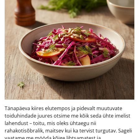
Tänapäeva kiires elutempos ja pidevalt muutuvate
toiduhindade juures otsime me kõik seda ühte imelist
lahendust – toitu, mis oleks ühtaegu nii
rahakotisõbralik, maitsev kui ka tervist turgutav. Sageli
vaatame me mööda kõige lihtsamatest ja