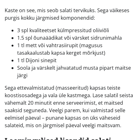
Kaste on see, mis seob salati tervikuks. Sega väikeses
purgis kokku järgmised komponendid:
3 spl kvaliteetset külmpressitud oliiviõli
1.5 spl õunaäädikat või värsket sidrunimahla
1 tl mett või vahtrasiirupit (magusus
tasakaalustab kapsa kerget mõrkjust)
1 tl Dijoni sinepit
Soola ja värskelt jahvatatud musta pipart maitse
järgi
Sega ettevalmistatud (masseeritud) kapsas teiste
koostisosadega ja vala üle kastmega. Lase salatil seista
vähemalt 20 minutit enne serveerimist, et maitsed
saaksid seguneda. Veelgi parem, kui valmistad selle
eelmisel päeval – punane kapsas on üks väheseid
salateid, mis on järgmisel päeval veelgi maitsvam.