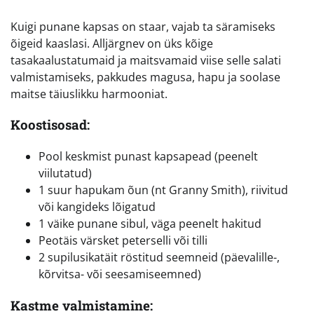
Kuigi punane kapsas on staar, vajab ta säramiseks
õigeid kaaslasi. Alljärgnev on üks kõige
tasakaalustatumaid ja maitsvamaid viise selle salati
valmistamiseks, pakkudes magusa, hapu ja soolase
maitse täiuslikku harmooniat.
Koostisosad:
Pool keskmist punast kapsapead (peenelt
viilutatud)
1 suur hapukam õun (nt Granny Smith), riivitud
või kangideks lõigatud
1 väike punane sibul, väga peenelt hakitud
Peotäis värsket peterselli või tilli
2 supilusikatäit röstitud seemneid (päevalille-,
kõrvitsa- või seesamiseemned)
Kastme valmistamine: