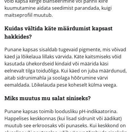
võib kapsa kerge blanšeerimine või pannil kiire
kuumutamine aidata seedimist parandada, kuigi
maitseprofiil muutub.
Kuidas vältida käte määrdumist kapsast
hakkides?
Punane kapsas sisaldab tugevaid pigmente, mis võivad
käed ja lõikelaua lillaks värvida. Käte kaitsmiseks võid
kasutada ühekordseid kindaid või määrida käsi
eelnevalt tilga toiduõliga. Kui käed on juba määrdunud,
aitab sidrunimahla ja soolaga hõõrumine värvi
eemaldada. Lõikelauda pese koheselt külma veega.
Miks muutus mu salat siniseks?
Punane kapsas toimib loodusliku pH-indikaatorina.
Happelises keskkonnas (kui lisad sidrunit või äädikat)
muutub see erkroosaks või punaseks. Kui keskkond on