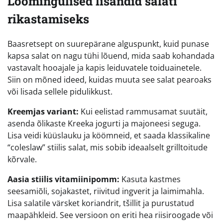
Loomingulised lisandid salati
rikastamiseks
Baasretsept on suurepärane alguspunkt, kuid punase
kapsa salat on nagu tühi lõuend, mida saab kohandada
vastavalt hooajale ja kapis leiduvatele toiduainetele.
Siin on mõned ideed, kuidas muuta see salat pearoaks
või lisada sellele pidulikkust.
Kreemjas variant:
Kui eelistad rammusamat suutäit,
asenda õlikaste Kreeka jogurti ja majoneesi seguga.
Lisa veidi küüslauku ja köömneid, et saada klassikaline
“coleslaw” stiilis salat, mis sobib ideaalselt grilltoitude
kõrvale.
Aasia stiilis vitamiinipomm:
Kasuta kastmes
seesamiõli, sojakastet, riivitud ingverit ja laimimahla.
Lisa salatile värsket koriandrit, tšillit ja purustatud
maapähkleid. See versioon on eriti hea riisiroogade või