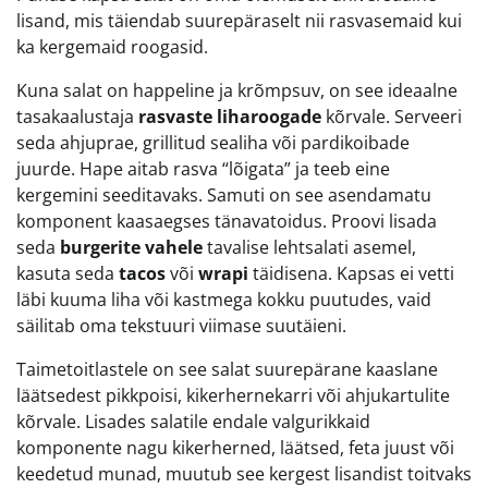
lisand, mis täiendab suurepäraselt nii rasvasemaid kui
ka kergemaid roogasid.
Kuna salat on happeline ja krõmpsuv, on see ideaalne
tasakaalustaja
rasvaste liharoogade
kõrvale. Serveeri
seda ahjuprae, grillitud sealiha või pardikoibade
juurde. Hape aitab rasva “lõigata” ja teeb eine
kergemini seeditavaks. Samuti on see asendamatu
komponent kaasaegses tänavatoidus. Proovi lisada
seda
burgerite vahele
tavalise lehtsalati asemel,
kasuta seda
tacos
või
wrapi
täidisena. Kapsas ei vetti
läbi kuuma liha või kastmega kokku puutudes, vaid
säilitab oma tekstuuri viimase suutäieni.
Taimetoitlastele on see salat suurepärane kaaslane
läätsedest pikkpoisi, kikerhernekarri või ahjukartulite
kõrvale. Lisades salatile endale valgurikkaid
komponente nagu kikerherned, läätsed, feta juust või
keedetud munad, muutub see kergest lisandist toitvaks