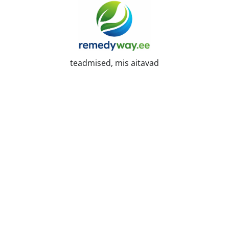
Skip
to
content
teadmised, mis aitavad