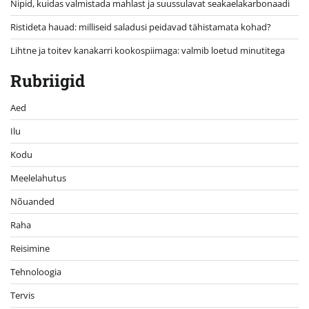
Nipid, kuidas valmistada mahlast ja suussulavat seakaelakarbonaadi
Ristideta hauad: milliseid saladusi peidavad tähistamata kohad?
Lihtne ja toitev kanakarri kookospiimaga: valmib loetud minutitega
Rubriigid
Aed
Ilu
Kodu
Meelelahutus
Nõuanded
Raha
Reisimine
Tehnoloogia
Tervis