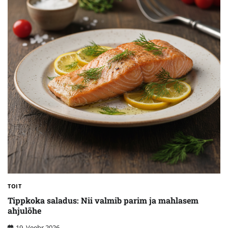
TOIT
Tippkoka saladus: Nii valmib parim ja mahlasem
ahjulõhe
19. Veebr 2026