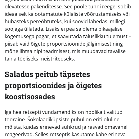
olevatesse pakenditesse. See poole tunni reegel sobib
ideaalselt ka ootamatute külaliste võõrustamiseks või
hubasteks pereõhtuteks, kui soovid lähedasi millegi
soojaga üllatada. Lisaks ei pea sa olema pikaajalise
kogemusega pagar, et saavutada täiuslikku tulemust –
piisab vaid õigete proportsioonide jälgimisest ning
mõne lihtsa nipi teadmisest, mis muudavad tavalise
taina tõeliseks meistriteoseks.
Saladus peitub täpsetes
proportsioonides ja õigetes
koostisosades
Iga hea retsepti vundamendiks on hoolikalt valitud
tooraine. Šokolaadiküpsiste puhul on eriti oluline
mõista, kuidas erinevad suhkrud ja rasvad omavahel
reageerivad. Selles retseptis kasutame kahe erineva