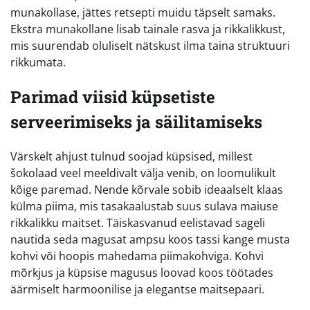
munakollase, jättes retsepti muidu täpselt samaks.
Ekstra munakollane lisab tainale rasva ja rikkalikkust,
mis suurendab oluliselt nätskust ilma taina struktuuri
rikkumata.
Parimad viisid küpsetiste
serveerimiseks ja säilitamiseks
Värskelt ahjust tulnud soojad küpsised, millest
šokolaad veel meeldivalt välja venib, on loomulikult
kõige paremad. Nende kõrvale sobib ideaalselt klaas
külma piima, mis tasakaalustab suus sulava maiuse
rikkalikku maitset. Täiskasvanud eelistavad sageli
nautida seda magusat ampsu koos tassi kange musta
kohvi või hoopis mahedama piimakohviga. Kohvi
mõrkjus ja küpsise magusus loovad koos töötades
äärmiselt harmoonilise ja elegantse maitsepaari.