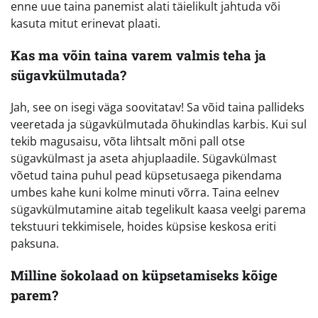
enne uue taina panemist alati täielikult jahtuda või
kasuta mitut erinevat plaati.
Kas ma võin taina varem valmis teha ja
sügavkülmutada?
Jah, see on isegi väga soovitatav! Sa võid taina pallideks
veeretada ja sügavkülmutada õhukindlas karbis. Kui sul
tekib magusaisu, võta lihtsalt mõni pall otse
sügavkülmast ja aseta ahjuplaadile. Sügavkülmast
võetud taina puhul pead küpsetusaega pikendama
umbes kahe kuni kolme minuti võrra. Taina eelnev
sügavkülmutamine aitab tegelikult kaasa veelgi parema
tekstuuri tekkimisele, hoides küpsise keskosa eriti
paksuna.
Milline šokolaad on küpsetamiseks kõige
parem?