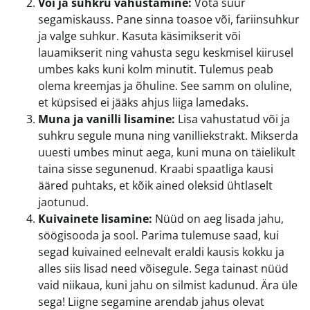
Või ja suhkru vahustamine:
Võta suur
segamiskauss. Pane sinna toasoe või, fariinsuhkur
ja valge suhkur. Kasuta käsimikserit või
lauamikserit ning vahusta segu keskmisel kiirusel
umbes kaks kuni kolm minutit. Tulemus peab
olema kreemjas ja õhuline. See samm on oluline,
et küpsised ei jääks ahjus liiga lamedaks.
Muna ja vanilli lisamine:
Lisa vahustatud või ja
suhkru segule muna ning vanilliekstrakt. Mikserda
uuesti umbes minut aega, kuni muna on täielikult
taina sisse segunenud. Kraabi spaatliga kausi
ääred puhtaks, et kõik ained oleksid ühtlaselt
jaotunud.
Kuivainete lisamine:
Nüüd on aeg lisada jahu,
söögisooda ja sool. Parima tulemuse saad, kui
segad kuivained eelnevalt eraldi kausis kokku ja
alles siis lisad need võisegule. Sega tainast nüüd
vaid niikaua, kuni jahu on silmist kadunud. Ära üle
sega! Liigne segamine arendab jahus olevat