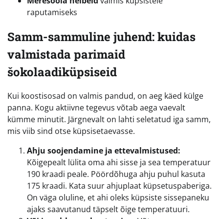
Meresoola helbeid
valmis küpsistele
raputamiseks
Samm-sammuline juhend: kuidas
valmistada parimaid
šokolaadiküpsiseid
Kui koostisosad on valmis pandud, on aeg käed külge
panna. Kogu aktiivne tegevus võtab aega vaevalt
kümme minutit. Järgnevalt on lahti seletatud iga samm,
mis viib sind otse küpsisetaevasse.
Ahju soojendamine ja ettevalmistused:
Kõigepealt lülita oma ahi sisse ja sea temperatuur
190 kraadi peale. Pöördõhuga ahju puhul kasuta
175 kraadi. Kata suur ahjuplaat küpsetuspaberiga.
On väga oluline, et ahi oleks küpsiste sissepaneku
ajaks saavutanud täpselt õige temperatuuri.