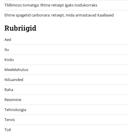
Tšillimoos tomatiga: lihtne retsept igaks toidukorraks
Ehtne spagetid carbonara: retsept, mida armastavad itaallased
Rubriigid
Aed
Ilu
Kodu
Meelelahutus
Nõuanded
Raha
Reisimine
Tehnoloogia
Tervis
Toit