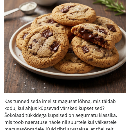
Kas tunned seda imelist magusat lõhna, mis täidab
kodu, kui ahjus küpsevad värsked küpsetised?
Šokolaaditükkidega küpsised on aegumatu klassika,
mis toob naeratuse näole nii suurtele kui väikestele
magusasõpradele. Kuid tihti arvatakse, et tõeliselt