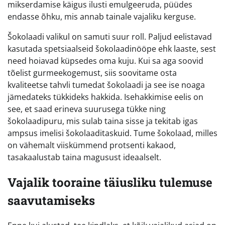
mikserdamise käigus ilusti emulgeeruda, püüdes
endasse õhku, mis annab tainale vajaliku kerguse.
Šokolaadi valikul on samuti suur roll. Paljud eelistavad
kasutada spetsiaalseid šokolaadinööpe ehk laaste, sest
need hoiavad küpsedes oma kuju. Kui sa aga soovid
tõelist gurmeekogemust, siis soovitame osta
kvaliteetse tahvli tumedat šokolaadi ja see ise noaga
jämedateks tükkideks hakkida. Isehakkimise eelis on
see, et saad erineva suurusega tükke ning
šokolaadipuru, mis sulab taina sisse ja tekitab igas
ampsus imelisi šokolaaditaskuid. Tume šokolaad, milles
on vähemalt viiskümmend protsenti kakaod,
tasakaalustab taina magusust ideaalselt.
Vajalik tooraine täiusliku tulemuse
saavutamiseks