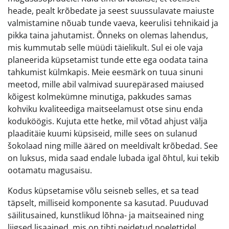
heade, pealt krõbedate ja seest suussulavate maiuste
valmistamine nõuab tunde vaeva, keerulisi tehnikaid ja
pikka taina jahutamist. Õnneks on olemas lahendus,
mis kummutab selle müüdi täielikult. Sul ei ole vaja
planeerida küpsetamist tunde ette ega oodata taina
tahkumist külmkapis. Meie eesmärk on tuua sinuni
meetod, mille abil valmivad suurepärased maiused
kõigest kolmekümne minutiga, pakkudes samas
kohviku kvaliteediga maitseelamust otse sinu enda
koduköögis. Kujuta ette hetke, mil võtad ahjust välja
plaaditäie kuumi küpsiseid, mille sees on sulanud
šokolaad ning mille ääred on meeldivalt krõbedad. See
on luksus, mida saad endale lubada igal õhtul, kui tekib
ootamatu magusaisu.
Kodus küpsetamise võlu seisneb selles, et sa tead
täpselt, milliseid komponente sa kasutad. Puuduvad
säilitusained, kunstlikud lõhna- ja maitseained ning
liigsed lisaained, mis on tihti peidetud poelettidel