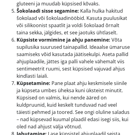
gluteeni ja muudab küpsised kõvaks.
Šokolaadi sisse segamine:
Kalla hulka hakitud
šokolaad või šokolaadinööbid. Kasuta puulusikat
või silikoonist spaatlit ja voldi šokolaad õrnalt
taina sekka, jälgides, et see jaotuks ühtlaselt.
Küpsiste vormimine ja ahju panemine:
Võta
supilusika suurused tainapallid. Ideaalse ümaruse
saamiseks võid kasutada jäätisekulpi. Aseta pallid
ahjuplaadile, jättes iga palli vahele vähemalt viis
sentimeetrit ruumi, sest küpsised vajuvad ahjus
kindlasti laiali.
Küpsetamine:
Pane plaat ahju keskmisele siinile
ja küpseta umbes üheksa kuni üksteist minutit.
Küpsised on valmis, kui nende ääred on
kuldpruunid, kuid keskelt tunduvad nad veel
täiesti pehmed ja toored. See ongi oluline saladus
– nad küpsevad kuumal plaadil edasi isegi siis, kui
oled nad ahjust välja võtnud.
Jahutamine:
Lase küpsistel ahjuplaadil seista