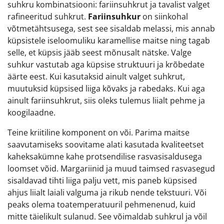
suhkru kombinatsiooni: fariinsuhkrut ja tavalist valget
rafineeritud suhkrut.
Fariinsuhkur
on siinkohal
võtmetähtsusega, sest see sisaldab melassi, mis annab
küpsistele iseloomuliku karamellise maitse ning tagab
selle, et küpsis jääb seest mõnusalt nätske. Valge
suhkur vastutab aga küpsise struktuuri ja krõbedate
äärte eest. Kui kasutaksid ainult valget suhkrut,
muutuksid küpsised liiga kõvaks ja rabedaks. Kui aga
ainult fariinsuhkrut, siis oleks tulemus liialt pehme ja
koogilaadne.
Teine kriitiline komponent on või. Parima maitse
saavutamiseks soovitame alati kasutada kvaliteetset
kaheksakümne kahe protsendilise rasvasisaldusega
loomset võid. Margariinid ja muud taimsed rasvasegud
sisaldavad tihti liiga palju vett, mis paneb küpsised
ahjus liialt laiali valguma ja rikub nende tekstuuri. Või
peaks olema toatemperatuuril pehmenenud, kuid
mitte täielikult sulanud. See võimaldab suhkrul ja võil