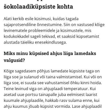
šokolaadiküpsiste kohta
Alati kerkib esile küsimusi, kuidas tagada
sajaprotsendiline õnnestumine. Siin on vastused kõige
levinematele probleemidele ja küsimustele, mis
kodukokkadel sageli tekivad, et saaksid küpsetamist
alustada täieliku enesekindlusega.
Miks minu küpsised ahjus liiga lamedaks
valgusid?
Kõige sagedasem põhjus lamedate küpsiste taga on
liiga soe ja sulanud või taina valmistamisel. Kui või on
liiga soe, ei suuda see vahustamisel õhku kinni hoida.
Teine levinud viga on ahjuplaadi temperatuur. Kui
asetad uue portsu tainapalle juba eelmisest laarist
kuumale ahjuplaadile, hakkab rasv sulama enne, kui
ahju kuumus jõuab küpsist vormida. Lase ahjuplaadil