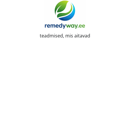
Skip
to
content
teadmised, mis aitavad