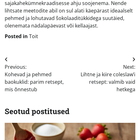
sajakahekümnekraadisesse ahju soojenema. Nende
lihtsate meetodite abil on sul alati käepärast ideaalselt
pehmed ja lohutavad šokolaaditükkidega suutäied,
olenemata nädalapäevast või kellaajast.
Posted in
Toit
Navigeerimine
Previous:
Next:
Kohevad ja pehmed
Lihtne ja kiire coleslaw’i
baokuklid: parim retsept,
retsept: valmib vaid
mis õnnestub
hetkega
Seotud postitused