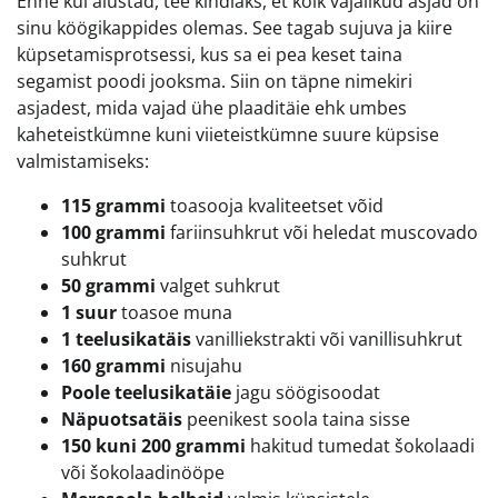
Enne kui alustad, tee kindlaks, et kõik vajalikud asjad on
sinu köögikappides olemas. See tagab sujuva ja kiire
küpsetamisprotsessi, kus sa ei pea keset taina
segamist poodi jooksma. Siin on täpne nimekiri
asjadest, mida vajad ühe plaaditäie ehk umbes
kaheteistkümne kuni viieteistkümne suure küpsise
valmistamiseks:
115 grammi
toasooja kvaliteetset võid
100 grammi
fariinsuhkrut või heledat muscovado
suhkrut
50 grammi
valget suhkrut
1 suur
toasoe muna
1 teelusikatäis
vanilliekstrakti või vanillisuhkrut
160 grammi
nisujahu
Poole teelusikatäie
jagu söögisoodat
Näpuotsatäis
peenikest soola taina sisse
150 kuni 200 grammi
hakitud tumedat šokolaadi
või šokolaadinööpe