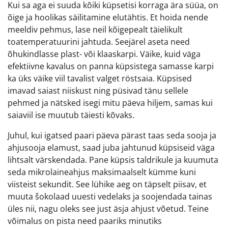
Kui sa aga ei suuda kõiki küpsetisi korraga ära süüa, on
õige ja hoolikas säilitamine elutähtis. Et hoida nende
meeldiv pehmus, lase neil kõigepealt täielikult
toatemperatuurini jahtuda. Seejärel aseta need
õhukindlasse plast- või klaaskarpi. Väike, kuid väga
efektiivne kavalus on panna küpsistega samasse karpi
ka üks väike viil tavalist valget röstsaia. Küpsised
imavad saiast niiskust ning püsivad tänu sellele
pehmed ja nätsked isegi mitu päeva hiljem, samas kui
saiaviil ise muutub täiesti kõvaks.
Juhul, kui igatsed paari päeva pärast taas seda sooja ja
ahjusooja elamust, saad juba jahtunud küpsiseid väga
lihtsalt värskendada. Pane küpsis taldrikule ja kuumuta
seda mikrolaineahjus maksimaalselt kümme kuni
viisteist sekundit. See lühike aeg on täpselt piisav, et
muuta šokolaad uuesti vedelaks ja soojendada tainas
üles nii, nagu oleks see just äsja ahjust võetud. Teine
võimalus on pista need paariks minutiks