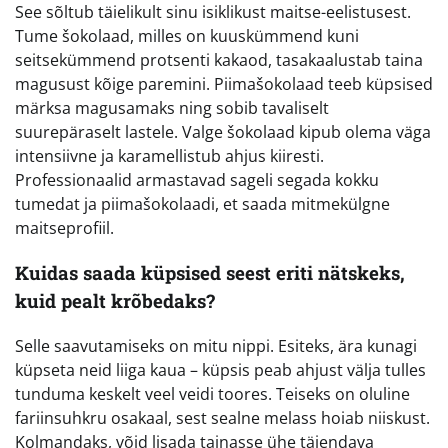
See sõltub täielikult sinu isiklikust maitse-eelistusest.
Tume šokolaad, milles on kuuskümmend kuni
seitsekümmend protsenti kakaod, tasakaalustab taina
magusust kõige paremini. Piimašokolaad teeb küpsised
märksa magusamaks ning sobib tavaliselt
suurepäraselt lastele. Valge šokolaad kipub olema väga
intensiivne ja karamellistub ahjus kiiresti.
Professionaalid armastavad sageli segada kokku
tumedat ja piimašokolaadi, et saada mitmekülgne
maitseprofiil.
Kuidas saada küpsised seest eriti nätskeks,
kuid pealt krõbedaks?
Selle saavutamiseks on mitu nippi. Esiteks, ära kunagi
küpseta neid liiga kaua – küpsis peab ahjust välja tulles
tunduma keskelt veel veidi toores. Teiseks on oluline
fariinsuhkru osakaal, sest sealne melass hoiab niiskust.
Kolmandaks, võid lisada tainasse ühe täiendava