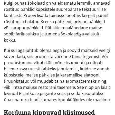
Kuigi puhas šokolaad on vaieldamatu lemmik, annavad
röstitud pähklid küpsistele suurepärase tekstuurilise
kontrasti. Proovi lisada tainasse peotäis kergelt pannil
röstitud ja hakitud Kreeka pähkleid, pekaanipähkleid
või sarapuupähkleid. Pähklite maalähedane maitse
sobib fariinsuhkru ja tumeda šokolaadiga valatult
kokku.
Kui sul aga juhtub olema aega ja soovid maitseid veelgi
süvendada, siis pruunista või enne taina tegemist. Või
pruunistamine võtab küll mõne lisaminuti ja nõuab
hiljem rasva uuesti tahkeks jahutamist, kuid see annab
küpsistele imelise pähklise ja karamellise alatooni.
Pruunistatud või muudab taina aromaatsemaks ning
viib lihtsa maiuse restorani tasemele. See nipp on laialt
levinud Prantsuse pagarite seas ja seda kasutatakse
üha enam ka teadlikumates koduköökides üle maailma.
Korduma kippuvad küsimused