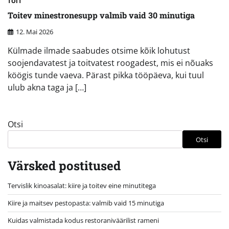
TOIT
Toitev minestronesupp valmib vaid 30 minutiga
12. Mai 2026
Külmade ilmade saabudes otsime kõik lohutust
soojendavatest ja toitvatest roogadest, mis ei nõuaks
köögis tunde vaeva. Pärast pikka tööpäeva, kui tuul
ulub akna taga ja […]
Otsi
Otsi
Värsked postitused
Tervislik kinoasalat: kiire ja toitev eine minutitega
Kiire ja maitsev pestopasta: valmib vaid 15 minutiga
Kuidas valmistada kodus restoraniväärilist rameni