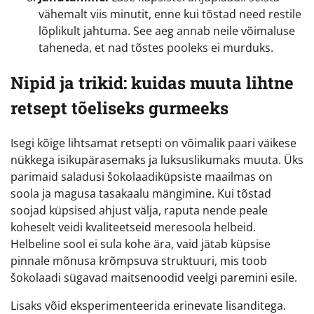
vähemalt viis minutit, enne kui tõstad need restile
lõplikult jahtuma. See aeg annab neile võimaluse
taheneda, et nad tõstes pooleks ei murduks.
Nipid ja trikid: kuidas muuta lihtne
retsept tõeliseks gurmeeks
Isegi kõige lihtsamat retsepti on võimalik paari väikese
nükkega isikupärasemaks ja luksuslikumaks muuta. Üks
parimaid saladusi šokolaadiküpsiste maailmas on
soola ja magusa tasakaalu mängimine. Kui tõstad
soojad küpsised ahjust välja, raputa nende peale
koheselt veidi kvaliteetseid meresoola helbeid.
Helbeline sool ei sula kohe ära, vaid jätab küpsise
pinnale mõnusa krõmpsuva struktuuri, mis toob
šokolaadi sügavad maitsenoodid veelgi paremini esile.
Lisaks võid eksperimenteerida erinevate lisanditega.