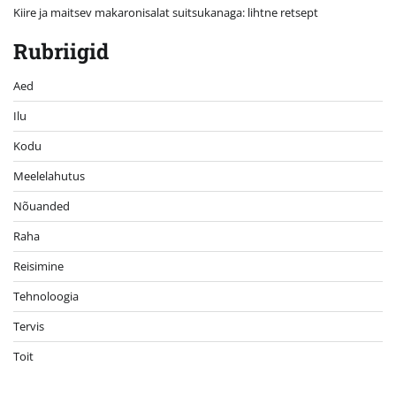
Kiire ja maitsev makaronisalat suitsukanaga: lihtne retsept
Rubriigid
Aed
Ilu
Kodu
Meelelahutus
Nõuanded
Raha
Reisimine
Tehnoloogia
Tervis
Toit