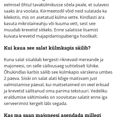
eelmisel õhtul tavakülmikusse sõela peale, et sulavesi
saaks ära voolata. Kiirmeetodil võid neid sulatada ka
kilekotis, mis on asetatud külma vette. Kindlasti ära
kasuta mikrolaineahju või kuuma vett, sest see
muudab krevetid sitkeks. Enne salatisse lisamist
kuivata krevetid majapidamispaberiga hoolikalt.
Kui kaua see salat külmkapis säilib?
Kuna salat sisaldab kergesti riknevaid mereande ja
majoneesi, on selle säilivusaeg suhteliselt lühike.
Õhukindlas karbis säilib see külmkapis värskena umbes
2 päeva. Siiski on salat alati kõige maitsvam just
valmistamise päeval, kui maitsetaimed on veel erksad
ja krevetid säilitanud oma parima tekstuuri. Vedeliku
eraldumise vältimiseks on soovitatav salatit enne iga
serveerimist kergelt läbi segada.
Kas ma saan majoneesi asendada millegi