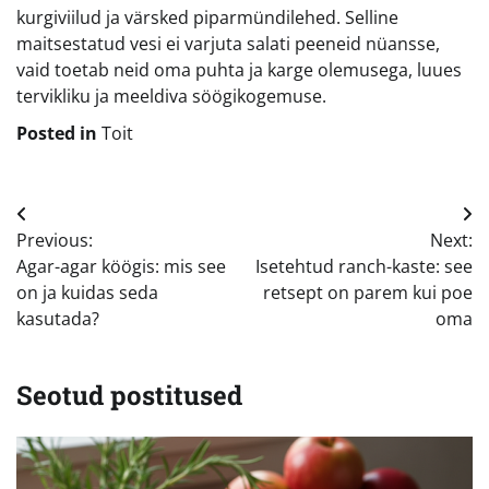
kurgiviilud ja värsked piparmündilehed. Selline
maitsestatud vesi ei varjuta salati peeneid nüansse,
vaid toetab neid oma puhta ja karge olemusega, luues
tervikliku ja meeldiva söögikogemuse.
Posted in
Toit
Navigeerimine
Previous:
Next:
Agar-agar köögis: mis see
Isetehtud ranch-kaste: see
on ja kuidas seda
retsept on parem kui poe
kasutada?
oma
Seotud postitused