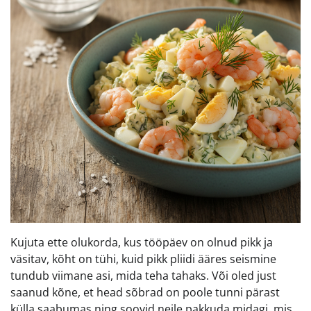
Kujuta ette olukorda, kus tööpäev on olnud pikk ja
väsitav, kõht on tühi, kuid pikk pliidi ääres seismine
tundub viimane asi, mida teha tahaks. Või oled just
saanud kõne, et head sõbrad on poole tunni pärast
külla saabumas ning soovid neile pakkuda midagi, mis