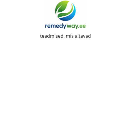
Skip
to
content
teadmised, mis aitavad