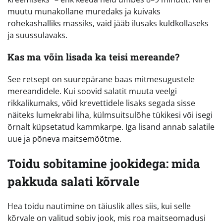
muutu munakollane muredaks ja kuivaks
rohekashalliks massiks, vaid jääb ilusaks kuldkollaseks
ja suussulavaks.
Kas ma võin lisada ka teisi mereande?
See retsept on suurepärane baas mitmesugustele
mereandidele. Kui soovid salatit muuta veelgi
rikkalikumaks, võid krevettidele lisaks segada sisse
näiteks lumekrabi liha, külmsuitsulõhe tükikesi või isegi
õrnalt küpsetatud kammkarpe. Iga lisand annab salatile
uue ja põneva maitsemõõtme.
Toidu sobitamine jookidega: mida
pakkuda salati kõrvale
Hea toidu nautimine on täiuslik alles siis, kui selle
kõrvale on valitud sobiv jook, mis roa maitseomadusi