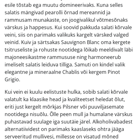
esile tõstab ega muutu domineerivaks. Kuna selles
salatis mängivad pearolli õrnad mereannid ja
rammusam munakaste, on joogivalikul võtmesõnaks
värskus ja happesus. Kui soovid pakkuda salati kõrvale
veini, siis on parimaks valikuks kargelt värsked valged
veinid. Kuiv ja särtsakas Sauvignon Blanc oma kergete
tsitruseliste ja rohuste nootidega lõikab meeldivalt läbi
majoneesikastme rammususe ning harmoneerub
imeliselt salatis leiduva tilliga. Samuti on kindel valik
elegantne ja mineraalne Chablis või kergem Pinot
Grigio.
Kui vein ei kuulu eelistuste hulka, sobib salati kõrvale
valatult ka klaasike head ja kvaliteetset heledat õlut,
eriti just kergelt mõrkjas Pilsner või puuviljasemate
nootidega nisuõlu. Õlle peen mull ja humalane värskus
puhastavad suulage iga suutäie järel. Alkoholivabadest
alternatiividest on parimaks kaaslaseks ohtra jääga
serveeritud mullivesi, millesse on visatud mõned