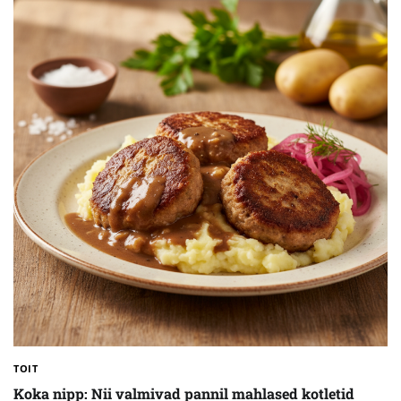
TOIT
Koka nipp: Nii valmivad pannil mahlased kotletid