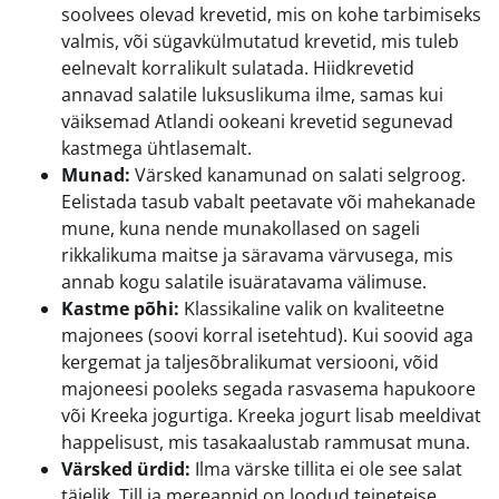
soolvees olevad krevetid, mis on kohe tarbimiseks
valmis, või sügavkülmutatud krevetid, mis tuleb
eelnevalt korralikult sulatada. Hiidkrevetid
annavad salatile luksuslikuma ilme, samas kui
väiksemad Atlandi ookeani krevetid segunevad
kastmega ühtlasemalt.
Munad:
Värsked kanamunad on salati selgroog.
Eelistada tasub vabalt peetavate või mahekanade
mune, kuna nende munakollased on sageli
rikkalikuma maitse ja säravama värvusega, mis
annab kogu salatile isuäratavama välimuse.
Kastme põhi:
Klassikaline valik on kvaliteetne
majonees (soovi korral isetehtud). Kui soovid aga
kergemat ja taljesõbralikumat versiooni, võid
majoneesi pooleks segada rasvasema hapukoore
või Kreeka jogurtiga. Kreeka jogurt lisab meeldivat
happelisust, mis tasakaalustab rammusat muna.
Värsked ürdid:
Ilma värske tillita ei ole see salat
täielik. Till ja mereannid on loodud teineteise