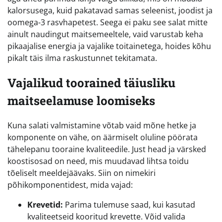
kalorsusega, kuid pakatavad samas seleenist, joodist ja
oomega-3 rasvhapetest. Seega ei paku see salat mitte
ainult naudingut maitsemeeltele, vaid varustab keha
pikaajalise energia ja vajalike toitainetega, hoides kõhu
pikalt täis ilma raskustunnet tekitamata.
Vajalikud toorained täiusliku
maitseelamuse loomiseks
Kuna salati valmistamine võtab vaid mõne hetke ja
komponente on vähe, on äärmiselt oluline pöörata
tähelepanu tooraine kvaliteedile. Just head ja värsked
koostisosad on need, mis muudavad lihtsa toidu
tõeliselt meeldejäävaks. Siin on nimekiri
põhikomponentidest, mida vajad:
Krevetid:
Parima tulemuse saad, kui kasutad
kvaliteetseid kooritud krevette. Võid valida