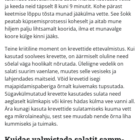
ja keeda neid täpselt 8 kuni 9 minutit. Kohe pärast
keetmise lõppu tõsta munad jääkülma vette. See šokk
peatab küpsemisprotsessi koheselt ja aitab mune
hiljem palju lihtsamalt koorida, ilma et munavalge
koore külge kinni jääks.
Teine kriitiline moment on krevettide ettevalmistus. Kui
kasutad soolvees krevette, on äärmiselt oluline need
sõelal väga hoolikalt nõrutada. Üleliigne vedelik on
salati suurim vaenlane, muutes selle vesiseks ja
lahjendades maitseid. Võid krevetid isegi
majapidamispaberiga õrnalt kuivemaks tupsutada.
Sügavkülmutatud krevette kasutades sulata need
aeglaselt külmkapis või kiires hädas külma vee vanni all.
Ära kunagi kasuta krevettide sulatamiseks kuuma vett
ega mikrolaineahju, sest see muudab nende õrna liha
kummiseks ja tuimaks.
Kuidas valmistada salatit samm-