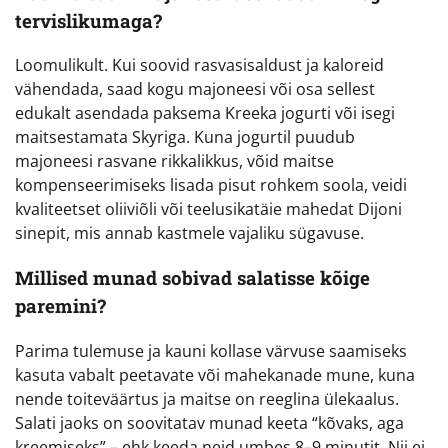
tervislikumaga?
Loomulikult. Kui soovid rasvasisaldust ja kaloreid
vähendada, saad kogu majoneesi või osa sellest
edukalt asendada paksema Kreeka jogurti või isegi
maitsestamata Skyriga. Kuna jogurtil puudub
majoneesi rasvane rikkalikkus, võid maitse
kompenseerimiseks lisada pisut rohkem soola, veidi
kvaliteetset oliiviõli või teelusikatäie mahedat Dijoni
sinepit, mis annab kastmele vajaliku sügavuse.
Millised munad sobivad salatisse kõige
paremini?
Parima tulemuse ja kauni kollase värvuse saamiseks
kasuta vabalt peetavate või mahekanade mune, kuna
nende toiteväärtus ja maitse on reeglina ülekaalus.
Salati jaoks on soovitatav munad keeta “kõvaks, aga
kreemiseks” – ehk keeda neid umbes 8–9 minutit. Nii ei