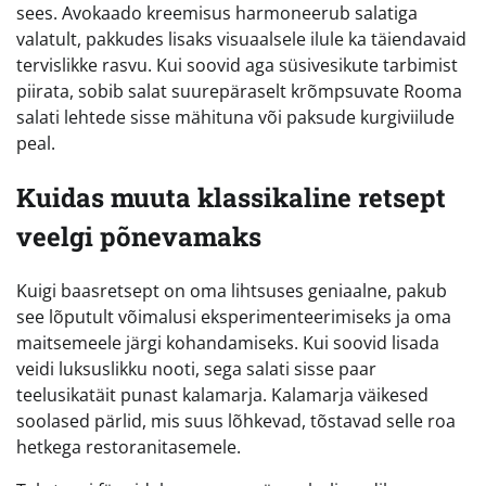
sees. Avokaado kreemisus harmoneerub salatiga
valatult, pakkudes lisaks visuaalsele ilule ka täiendavaid
tervislikke rasvu. Kui soovid aga süsivesikute tarbimist
piirata, sobib salat suurepäraselt krõmpsuvate Rooma
salati lehtede sisse mähituna või paksude kurgiviilude
peal.
Kuidas muuta klassikaline retsept
veelgi põnevamaks
Kuigi baasretsept on oma lihtsuses geniaalne, pakub
see lõputult võimalusi eksperimenteerimiseks ja oma
maitsemeele järgi kohandamiseks. Kui soovid lisada
veidi luksuslikku nooti, sega salati sisse paar
teelusikatäit punast kalamarja. Kalamarja väikesed
soolased pärlid, mis suus lõhkevad, tõstavad selle roa
hetkega restoranitasemele.