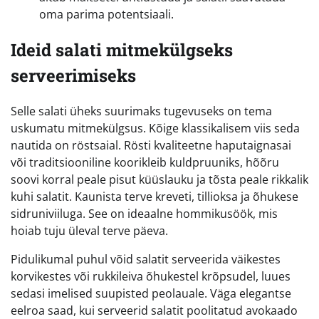
oma parima potentsiaali.
Ideid salati mitmekülgseks
serveerimiseks
Selle salati üheks suurimaks tugevuseks on tema
uskumatu mitmekülgsus. Kõige klassikalisem viis seda
nautida on röstsaial. Rösti kvaliteetne haputaignasai
või traditsiooniline koorikleib kuldpruuniks, hõõru
soovi korral peale pisut küüslauku ja tõsta peale rikkalik
kuhi salatit. Kaunista terve kreveti, tillioksa ja õhukese
sidruniviiluga. See on ideaalne hommikusöök, mis
hoiab tuju üleval terve päeva.
Pidulikumal puhul võid salatit serveerida väikestes
korvikestes või rukkileiva õhukestel krõpsudel, luues
sedasi imelised suupisted peolauale. Väga elegantse
eelroa saad, kui serveerid salatit poolitatud avokaado