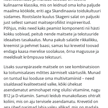
kulinaarne klassika, mis on leidnud oma koha paljude
maailma köökide, eriti aga Skandinaavia toidukultuuri
südames. Rootslaste kuulus Skageni salat on paljuski
just sellest samast maitseprofiilist inspireeritud.
Põhjus, miks need kaks peamist komponenti nii hästi
kokku sobivad, peitub nende maitsete ja tekstuuride
ideaalses tasakaalus. Muna pakub salatile rikkalikku,
kreemist ja pehmet baasi, samas kui krevetid toovad
endaga kaasa merelise soolakuse, õrna magususe ja
meeldivalt krõmpsuva tekstuuri.
Lisaks suurepärasele maitsele on see kombinatsioon
ka toitumisalases mõttes äärmiselt väärtuslik. Munad
on tuntud kui looduse oma multivitamiinid – need
sisaldavad kvaliteetseid valke, kõiki üheksat
asendamatut aminohapet ning olulisi vitamiine, nagu
B12 ja D-vitamiin. Samuti leidub munakollases ohtralt
koliini, mis on aju tervisele asendamatu. Krevetid on
aga ühed parimad lahja valgu allikad, mis on madala