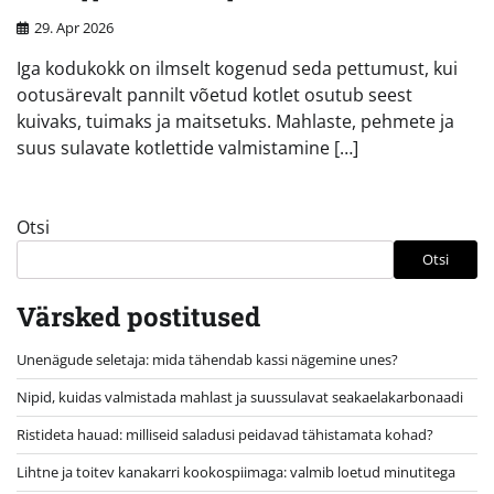
29. Apr 2026
Iga kodukokk on ilmselt kogenud seda pettumust, kui
ootusärevalt pannilt võetud kotlet osutub seest
kuivaks, tuimaks ja maitsetuks. Mahlaste, pehmete ja
suus sulavate kotlettide valmistamine […]
Otsi
Otsi
Värsked postitused
Unenägude seletaja: mida tähendab kassi nägemine unes?
Nipid, kuidas valmistada mahlast ja suussulavat seakaelakarbonaadi
Ristideta hauad: milliseid saladusi peidavad tähistamata kohad?
Lihtne ja toitev kanakarri kookospiimaga: valmib loetud minutitega