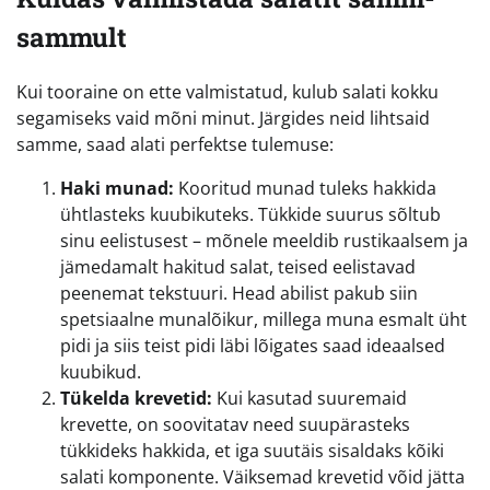
sammult
Kui tooraine on ette valmistatud, kulub salati kokku
segamiseks vaid mõni minut. Järgides neid lihtsaid
samme, saad alati perfektse tulemuse:
Haki munad:
Kooritud munad tuleks hakkida
ühtlasteks kuubikuteks. Tükkide suurus sõltub
sinu eelistusest – mõnele meeldib rustikaalsem ja
jämedamalt hakitud salat, teised eelistavad
peenemat tekstuuri. Head abilist pakub siin
spetsiaalne munalõikur, millega muna esmalt üht
pidi ja siis teist pidi läbi lõigates saad ideaalsed
kuubikud.
Tükelda krevetid:
Kui kasutad suuremaid
krevette, on soovitatav need suupärasteks
tükkideks hakkida, et iga suutäis sisaldaks kõiki
salati komponente. Väiksemad krevetid võid jätta