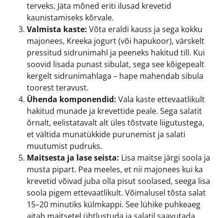
terveks. Jäta mõned eriti ilusad krevetid
kaunistamiseks kõrvale.
Valmista kaste:
Võta eraldi kauss ja sega kokku
majonees, Kreeka jogurt (või hapukoor), värskelt
pressitud sidrunimahl ja peeneks hakitud till. Kui
soovid lisada punast sibulat, sega see kõigepealt
kergelt sidrunimahlaga – hape mahendab sibula
toorest teravust.
Ühenda komponendid:
Vala kaste ettevaatlikult
hakitud munade ja krevettide peale. Sega salatit
õrnalt, eelistatavalt alt üles tõstvate liigutustega,
et vältida munatükkide purunemist ja salati
muutumist pudruks.
Maitsesta ja lase seista:
Lisa maitse järgi soola ja
musta pipart. Pea meeles, et nii majonees kui ka
krevetid võivad juba olla pisut soolased, seega lisa
soola pigem ettevaatlikult. Võimalusel tõsta salat
15–20 minutiks külmkappi. See lühike puhkeaeg
aitab maitsetel ühtlustuda ja salatil saavutada