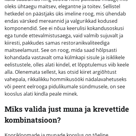
oleks ühtaegu maitsev, elegantne ja toitev. Sellistel
hetkedel on päästjaks üks imeline roog, mis ühendab
endas värsked mereannid ja valgurikkad kodused
komponendid. See ei nõua keerulisi kokandusoskusi
ega tunde ettevalmistusaega, vaid valmib sujuvalt ja
kiiresti, pakkudes samas restoranikvaliteediga
maitseelamust. See on roog, mida saad hõlpsasti
kohandada vastavalt oma külmkapi sisule ja isiklikele
eelistustele, olles alati kindel, et lõpptulemus viib keele
alla. Olenemata sellest, kas otsid kiiret argiõhtust
vahepala, rikkalikku hommikusööki nädalavahetuseks
või peent eelrooga pidulikumale sündmusele, on see
kooslus alati kindla peale minek.
Miks valida just muna ja krevettide
kombinatsioon?
Koorikloomade ja munade kooslus on tõeline