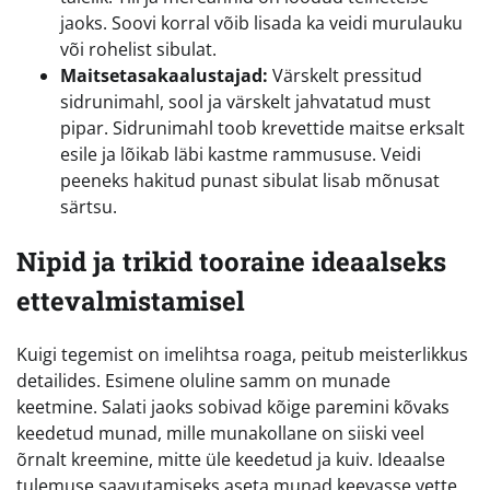
jaoks. Soovi korral võib lisada ka veidi murulauku
või rohelist sibulat.
Maitsetasakaalustajad:
Värskelt pressitud
sidrunimahl, sool ja värskelt jahvatatud must
pipar. Sidrunimahl toob krevettide maitse erksalt
esile ja lõikab läbi kastme rammususe. Veidi
peeneks hakitud punast sibulat lisab mõnusat
särtsu.
Nipid ja trikid tooraine ideaalseks
ettevalmistamisel
Kuigi tegemist on imelihtsa roaga, peitub meisterlikkus
detailides. Esimene oluline samm on munade
keetmine. Salati jaoks sobivad kõige paremini kõvaks
keedetud munad, mille munakollane on siiski veel
õrnalt kreemine, mitte üle keedetud ja kuiv. Ideaalse
tulemuse saavutamiseks aseta munad keevasse vette