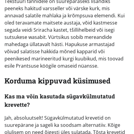
Tekstuuri fännidele on suurepäraseks lisandiks
peeneks hakitud varsseller või värske kurk, mis
annavad salatile mahlaka ja krõmpsuva elemendi. Kui
oled teravamate maitsete austaja, võid kastmesse
segada veidi Sriracha kastet, tšillihelbeid või isegi
sutsukese wasabit. Vürtsikus sobib mereandide
mahedaga üllatavalt hästi. Hapukuse armastajad
võivad salatisse hakkida mõned kapparid või
peenikesed marineeritud kurgi kuubikud, mis toovad
esile Prantsuse köögile omaseid nüansse.
Korduma kippuvad küsimused
Kas ma võin kasutada sügavkülmutatud
krevette?
Jah, absoluutselt! Sügavkülmutatud krevetid on
suurepärane ja sageli ka soodsam alternatiiv. Kõige
olulisem on need õigesti üles sulatada. Tõsta krevetid