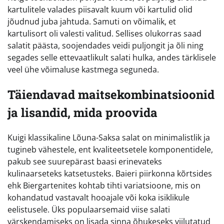
kartulitele valades piisavalt kuum või kartulid olid
jõudnud juba jahtuda. Samuti on võimalik, et
kartulisort oli valesti valitud. Sellises olukorras saad
salatit päästa, soojendades veidi puljongit ja õli ning
segades selle ettevaatlikult salati hulka, andes tärklisele
veel ühe võimaluse kastmega seguneda.
Täiendavad maitsekombinatsioonid
ja lisandid, mida proovida
Kuigi klassikaline Lõuna-Saksa salat on minimalistlik ja
tugineb vähestele, ent kvaliteetsetele komponentidele,
pakub see suurepärast baasi erinevateks
kulinaarseteks katsetusteks. Baieri piirkonna kõrtsides
ehk Biergartenites kohtab tihti variatsioone, mis on
kohandatud vastavalt hooajale või koka isiklikule
eelistusele. Üks populaarsemaid viise salati
värskendamiseks on lisada sinna õhukeseks viilutatud