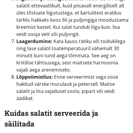
salatit ettevaatlikult, kuid piisavalt energiliselt alt
üles tõstvate liigutustega, et kartulitest eralduv
tärklis hakkaks koos õli ja puljongiga moodustama
kreemist kastet. Kui salat tundub liiga kuiv, lisa
veidi sooja vett või puljongit.
Laagerdumine:
Kata kauss rätiku või toidukilega
ning lase salatil toatemperatuuril vähemalt 30
minutit kuni tund aega tõmmata. See aeg on
kriitilise tähtsusega, sest maitsete harmoonia
vajab aega arenemiseks.
Lõppviimistlus:
Enne serveerimist sega sisse
hakitud värske murulauk ja petersell. Maitse
salatit ja lisa vajadusel soola, pipart või veidi
äädikat.
Kuidas salatit serveerida ja
säilitada