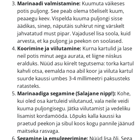
Marinaadi valmistamine:
Kuumuta väikeses
potis puljong. See peab olema tõeliselt kuum,
peaaegu keev. Vispelda kuuma puljongi sisse
äädikas, sinep, näputäis suhkrut ning värskelt
jahvatatud must pipar. Vajadusel lisa soola, kuid
arvesta, et ka puljong ja peekon on soolased.
Koorimine ja viilutamine:
Kurna kartulid ja lase
neil potis minut aega aurata, et liigne niiskus
eralduks. Nüüd asu kiirelt tegutsema: torka kartul
kahvli otsa, eemalda noa abil koor ja viiluta kartul
suurde kaussi umbes 3-4 millimeetri paksusteks
ratasteks.
Marinaadiga segamine (Salajane nipp!):
Kohe,
kui oled osa kartuleid viilutanud, vala neile veidi
kuuma puljongisegu. Jätka viilutamist ja vedeliku
lisamist kordamööda. Lõpuks kalla kaussi ka
praetud peekon ja sibul koos kogu pannile jäänud
maitseka rasvaga.
Segamine ja emulgeerimine:
Nüüd lisa õli. Sega