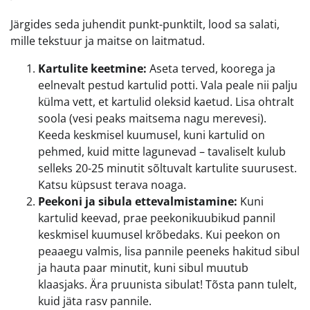
Järgides seda juhendit punkt-punktilt, lood sa salati,
mille tekstuur ja maitse on laitmatud.
Kartulite keetmine:
Aseta terved, koorega ja
eelnevalt pestud kartulid potti. Vala peale nii palju
külma vett, et kartulid oleksid kaetud. Lisa ohtralt
soola (vesi peaks maitsema nagu merevesi).
Keeda keskmisel kuumusel, kuni kartulid on
pehmed, kuid mitte lagunevad – tavaliselt kulub
selleks 20-25 minutit sõltuvalt kartulite suurusest.
Katsu küpsust terava noaga.
Peekoni ja sibula ettevalmistamine:
Kuni
kartulid keevad, prae peekonikuubikud pannil
keskmisel kuumusel krõbedaks. Kui peekon on
peaaegu valmis, lisa pannile peeneks hakitud sibul
ja hauta paar minutit, kuni sibul muutub
klaasjaks. Ära pruunista sibulat! Tõsta pann tulelt,
kuid jäta rasv pannile.