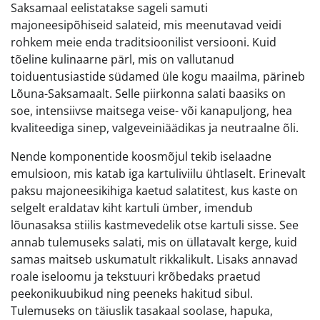
Saksamaal eelistatakse sageli samuti
majoneesipõhiseid salateid, mis meenutavad veidi
rohkem meie enda traditsioonilist versiooni. Kuid
tõeline kulinaarne pärl, mis on vallutanud
toiduentusiastide südamed üle kogu maailma, pärineb
Lõuna-Saksamaalt. Selle piirkonna salati baasiks on
soe, intensiivse maitsega veise- või kanapuljong, hea
kvaliteediga sinep, valgeveiniäädikas ja neutraalne õli.
Nende komponentide koosmõjul tekib iselaadne
emulsioon, mis katab iga kartuliviilu ühtlaselt. Erinevalt
paksu majoneesikihiga kaetud salatitest, kus kaste on
selgelt eraldatav kiht kartuli ümber, imendub
lõunasaksa stiilis kastmevedelik otse kartuli sisse. See
annab tulemuseks salati, mis on üllatavalt kerge, kuid
samas maitseb uskumatult rikkalikult. Lisaks annavad
roale iseloomu ja tekstuuri krõbedaks praetud
peekonikuubikud ning peeneks hakitud sibul.
Tulemuseks on täiuslik tasakaal soolase, hapuka,