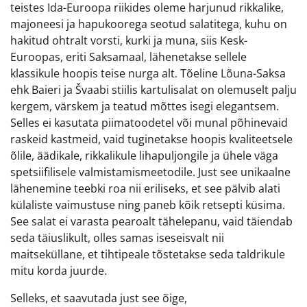
teistes Ida-Euroopa riikides oleme harjunud rikkalike,
majoneesi ja hapukoorega seotud salatitega, kuhu on
hakitud ohtralt vorsti, kurki ja muna, siis Kesk-
Euroopas, eriti Saksamaal, lähenetakse sellele
klassikule hoopis teise nurga alt. Tõeline Lõuna-Saksa
ehk Baieri ja Švaabi stiilis kartulisalat on olemuselt palju
kergem, värskem ja teatud mõttes isegi elegantsem.
Selles ei kasutata piimatoodetel või munal põhinevaid
raskeid kastmeid, vaid tuginetakse hoopis kvaliteetsele
õlile, äädikale, rikkalikule lihapuljongile ja ühele väga
spetsiifilisele valmistamismeetodile. Just see unikaalne
lähenemine teebki roa nii eriliseks, et see pälvib alati
külaliste vaimustuse ning paneb kõik retsepti küsima.
See salat ei varasta pearoalt tähelepanu, vaid täiendab
seda täiuslikult, olles samas iseseisvalt nii
maitseküllane, et tihtipeale tõstetakse seda taldrikule
mitu korda juurde.
Selleks, et saavutada just see õige,