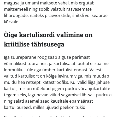
magusa ja umami maitsete vahel, mis ergutab
maitsemeeli ning sobib valatult rasvasemate
liharoogade, näiteks praevorstide, šnitsli või seaprae
kõrvale.
Õige kartulisordi valimine on
kriitilise tähtsusega
Iga suurepärane roog saab alguse parimast
võimalikust toorainest ja kartulisalati puhul ei saa me
loomulikult üle ega ümber kartulist endast. Valesti
valitud kartulisort on kõige levinum viga, mis muudab
muidu hea retsepti katastroofiks. Kui valid liiga jahuse
kartuli, mis on mõeldud pigem pudru või ahjukartulite
tegemiseks, lagunevad viilud segamisel lihtsalt pudruks
ning salati asemel saad kausitäie ebamäärast
kartulipüreed, milles ujuvad peekonitükid.