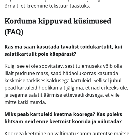
õrnalt, et kreemine tekstuur taastuks.
Korduma kippuvad küsimused
(FAQ)
Kas ma saan kasutada tavalist toidukartulit, kui
salatikartulit pole käepärast?
Kuigi see ei ole soovitatav, sest tulemuseks võib olla
liialt pudrune mass, saad hädaolukorras kasutada
keskmise tärklisesisaldusega kartuleid. Sellisel juhul
pead kartuleid hoolikamalt jälgima, et nad ei keeks üle,
ja segama salatit äärmise ettevaatlikkusega, et viile
mitte katki murda.
Miks peab kartuleid keetma koorega? Kas poleks
lihtsam neid enne keetmist koorida ja viilutada?
Koorega keetmine on vältimatu samm autentse maitse