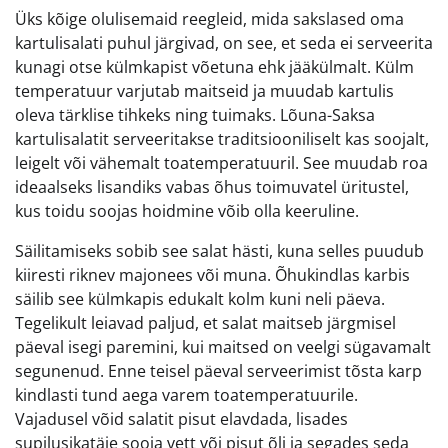
Üks kõige olulisemaid reegleid, mida sakslased oma
kartulisalati puhul järgivad, on see, et seda ei serveerita
kunagi otse külmkapist võetuna ehk jääkülmalt. Külm
temperatuur varjutab maitseid ja muudab kartulis
oleva tärklise tihkeks ning tuimaks. Lõuna-Saksa
kartulisalatit serveeritakse traditsiooniliselt kas soojalt,
leigelt või vähemalt toatemperatuuril. See muudab roa
ideaalseks lisandiks vabas õhus toimuvatel üritustel,
kus toidu soojas hoidmine võib olla keeruline.
Säilitamiseks sobib see salat hästi, kuna selles puudub
kiiresti riknev majonees või muna. Õhukindlas karbis
säilib see külmkapis edukalt kolm kuni neli päeva.
Tegelikult leiavad paljud, et salat maitseb järgmisel
päeval isegi paremini, kui maitsed on veelgi sügavamalt
segunenud. Enne teisel päeval serveerimist tõsta karp
kindlasti tund aega varem toatemperatuurile.
Vajadusel võid salatit pisut elavdada, lisades
supilusikatäie sooja vett või pisut õli ja segades seda