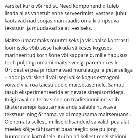
värsket kurki või redist. Need komponendid tuleb
lisada alles vahetult enne serveerimist, vastasel juhul
kaotavad nad soojas marinaadis oma krõmpsuva
tekstuuri ja muudavad salati vesiseks.
Maitse ümaramaks muutmiseks ja visuaalse kontrasti
loomiseks võib sisse hakkida väikeses koguses
marineeritud kornišone või kappareid, mille hapukus
toob puljongi umami maitse veelgi paremini esile.
Ürtidest ei pea piirduma vaid murulaugu ja peterselliga
– noor ja värske till või isegi väike kogus estragoni
võivad viia roa täiesti uuele maitsetasemele. Samuti
tasub eksperimenteerida erinevate sinepisortidega.
Kuigi tavaline terav sinep on traditsiooniline, võib
täisterasinepi kasutamine anda salatile huvitava
tekstuuri ning õrnama, veidi magusama maitsenüansi.
Olenemata sellest, milliseid lisandeid sa valid, pea alati
meeles kõige tähtsamat baasreeglit: soe puljong
kuumadele kartulitele. Kui hoiad sellest reeglist kinni,