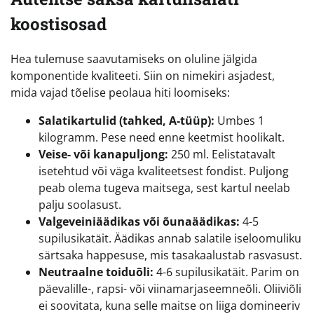
koostisosad
Hea tulemuse saavutamiseks on oluline jälgida
komponentide kvaliteeti. Siin on nimekiri asjadest,
mida vajad tõelise peolaua hiti loomiseks:
Salatikartulid (tahked, A-tüüp):
Umbes 1
kilogramm. Pese need enne keetmist hoolikalt.
Veise- või kanapuljong:
250 ml. Eelistatavalt
isetehtud või väga kvaliteetsest fondist. Puljong
peab olema tugeva maitsega, sest kartul neelab
palju soolasust.
Valgeveiniäädikas või õunaäädikas:
4-5
supilusikatäit. Äädikas annab salatile iseloomuliku
särtsaka happesuse, mis tasakaalustab rasvasust.
Neutraalne toiduõli:
4-6 supilusikatäit. Parim on
päevalille-, rapsi- või viinamarjaseemneõli. Oliiviõli
ei soovitata, kuna selle maitse on liiga domineeriv