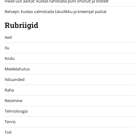
Head uut aastat: kuidas tähistada pühi ohutult ja stiilselt
Retsept: kuidas valmistada täiuslikku ja kreemjat pastat
Rubriigid
Aed
Ilu
Kodu
Meelelahutus
Nõuanded
Raha
Reisimine
Tehnoloogia
Tervis
Toit