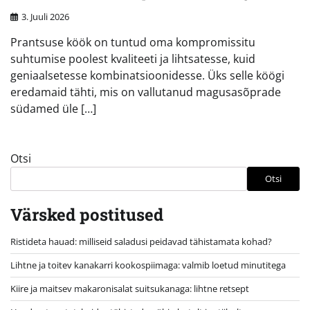
3. Juuli 2026
Prantsuse köök on tuntud oma kompromissitu
suhtumise poolest kvaliteeti ja lihtsatesse, kuid
geniaalsetesse kombinatsioonidesse. Üks selle köögi
eredamaid tähti, mis on vallutanud magusasõprade
südamed üle […]
Otsi
Otsi
Värsked postitused
Ristideta hauad: milliseid saladusi peidavad tähistamata kohad?
Lihtne ja toitev kanakarri kookospiimaga: valmib loetud minutitega
Kiire ja maitsev makaronisalat suitsukanaga: lihtne retsept