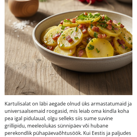
Kartulisalat on läbi aegade olnud üks armastatumaid ja
universaalsemaid roogasid, mis leiab oma kindla koha
pea igal pidulaual, olgu selleks siis sume suvine
grillipidu, meeleolukas sünnipäev või hubane
perekondlik pühapäevaõhtusöök. Kui Eestis ja paljudes