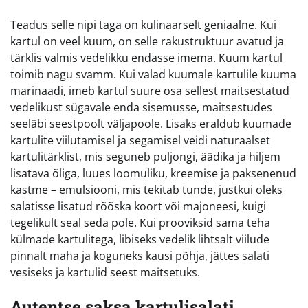
Teadus selle nipi taga on kulinaarselt geniaalne. Kui
kartul on veel kuum, on selle rakustruktuur avatud ja
tärklis valmis vedelikku endasse imema. Kuum kartul
toimib nagu svamm. Kui valad kuumale kartulile kuuma
marinaadi, imeb kartul suure osa sellest maitsestatud
vedelikust sügavale enda sisemusse, maitsestudes
seeläbi seestpoolt väljapoole. Lisaks eraldub kuumade
kartulite viilutamisel ja segamisel veidi naturaalset
kartulitärklist, mis seguneb puljongi, äädika ja hiljem
lisatava õliga, luues loomuliku, kreemise ja paksenenud
kastme – emulsiooni, mis tekitab tunde, justkui oleks
salatisse lisatud rõõska koort või majoneesi, kuigi
tegelikult seal seda pole. Kui prooviksid sama teha
külmade kartulitega, libiseks vedelik lihtsalt viilude
pinnalt maha ja koguneks kausi põhja, jättes salati
vesiseks ja kartulid seest maitsetuks.
Autentse saksa kartulisalati