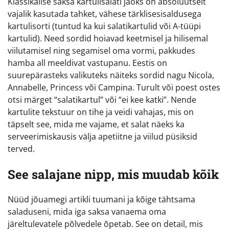
Klassikalise saksa kartulisalati jaoks on absoluutselt
vajalik kasutada tahket, vähese tärklisesisaldusega
kartulisorti (tuntud ka kui salatikartulid või A-tüüpi
kartulid). Need sordid hoiavad keetmisel ja hilisemal
viilutamisel ning segamisel oma vormi, pakkudes
hamba all meeldivat vastupanu. Eestis on
suurepärasteks valikuteks näiteks sordid nagu Nicola,
Annabelle, Princess või Campina. Turult või poest ostes
otsi märget “salatikartul” või “ei kee katki”. Nende
kartulite tekstuur on tihe ja veidi vahajas, mis on
täpselt see, mida me vajame, et salat näeks ka
serveerimiskausis välja apetiitne ja viilud püsiksid
terved.
See salajane nipp, mis muudab kõik
Nüüd jõuamegi artikli tuumani ja kõige tähtsama
saladuseni, mida iga saksa vanaema oma
järeltulevatele põlvedele õpetab. See on detail, mis