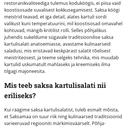
restoranikvaliteediga tulemus koduköögis, ei piisa vaid
koostisosade suvalisest kokkusegamisest. Saksa köögi
meistrid teavad, et iga detail, alates kartuli sordi
valikust kuni temperatuurini, mil koostisosad omavahel
kohtuvad, mängib kriitilist rolli. Selles põhjalikus
juhendis sukeldume sügavale traditsioonilise saksa
kartulisalati anatoemiasse, avastame kulinaarseid
saladusi, mis eristavad keskpärast salatit tõelisest
meistriteosest, ja teeme selgeks tehnika, mis muudab
kartulid uskumatult mahlaseks ja kreemiseks ilma
tilgagi majoneesita.
Mis teeb saksa kartulisalati nii
eriliseks?
Kui räägime saksa kartulisalatist, tuleb esmalt mõista,
et Saksamaa on suur riik ning kulinaarsed traditsioonid
varieeruvad regiooniti märkimisväärselt. Põhja-