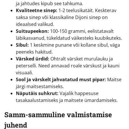
ja jahtudes kipub see tahkuma.
Kvaliteetne sinep:
1-2 teelusikatäit. Keskterav
saksa sinep või klassikaline Dijoni sinep on
ideaalsed valikud.
Suitsupeekon:
100-150 grammi, eelistatavalt
läbikasvanud, tükeldatud väikesteks kuubikuteks.
Sibul:
1 keskmine punane või kollane sibul, väga
peeneks hakitud.
Värsked ürdid:
Ohtralt värsket murulauku ja
peterselli. Need annavad roale värskust ja kauni
visuaali.
Sool ja värskelt jahvatatud must pipar:
Maitse
järgi maitsestamiseks.
Näputäis suhkrut:
Vajalik happesuse
tasakaalustamiseks ja maitsete ümardamiseks.
Samm-sammuline valmistamise
juhend