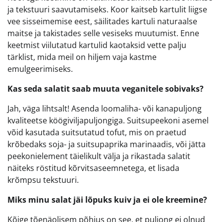
ja tekstuuri saavutamiseks. Koor kaitseb kartulit liigse
vee sisseimemise eest, säilitades kartuli naturaalse
maitse ja takistades selle vesiseks muutumist. Enne
keetmist viilutatud kartulid kaotaksid vette palju
tärklist, mida meil on hiljem vaja kastme
emulgeerimiseks.
Kas seda salatit saab muuta veganitele sobivaks?
Jah, väga lihtsalt! Asenda loomaliha- või kanapuljong
kvaliteetse köögiviljapuljongiga. Suitsupeekoni asemel
võid kasutada suitsutatud tofut, mis on praetud
krõbedaks soja- ja suitsupaprika marinaadis, või jätta
peekonielement täielikult välja ja rikastada salatit
näiteks röstitud kõrvitsaseemnetega, et lisada
krõmpsu tekstuuri.
Miks minu salat jäi lõpuks kuiv ja ei ole kreemine?
Kõige tõenäolisem põhjus on see, et puljong ei olnud