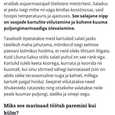
eraldab asjaarmastajad tõelistest meistritest. Saladus
ei peitu isegi mitte nii väga kindlas koostisosas, vaid
hoopis temperatuuris ja ajastuses.
See salajane nipp
on soojade kartulite viilutamine ja kohene kuuma
puljongimarinaadiga ülevalamine.
Tavaliselt õpetatakse meid kartuleid salati jaoks
täielikult maha jahutama, mõnikord isegi eelmise
päevani külmikus hoidma, et neid oleks lihtsam lõigata.
Kuid Lõuna-Saksa stiilis salati puhul on see ränk viga.
Kartulid tuleb keeta koorega, kurnata ja koorida nii
kuumalt, kui sinu sõrmed vähegi kannatavad (siin on
abiks väike teravaotsaline nuga ja kahvel, millega
kartulit paigal hoida). Seejärel viilutatakse need
õhukesteks ratasteks ning otsekohe valatakse neile
peale kuumav puljongi, äädika ja sinepi segu.
Miks soe marinaad töötab paremini kui
külm?