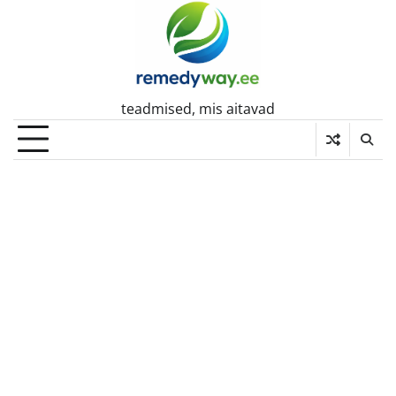
Skip
to
content
teadmised, mis aitavad