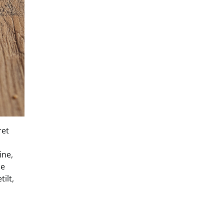
ret
ine,
se
ilt,