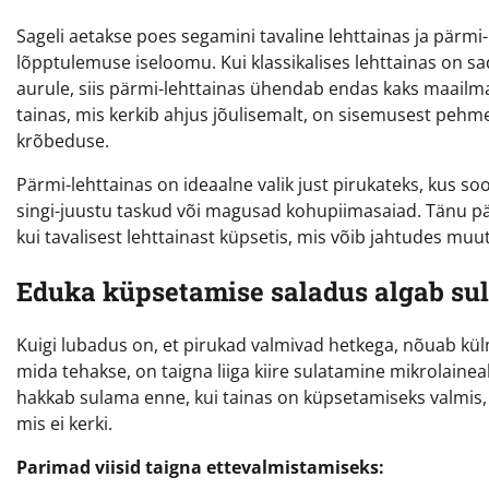
Sageli aetakse poes segamini tavaline lehttainas ja pärmi
lõpptulemuse iseloomu. Kui klassikalises lehttainas on sad
aurule, siis pärmi-lehttainas ühendab endas kaks maailma
tainas, mis kerkib ahjus jõulisemalt, on sisemusest pehmem
krõbeduse.
Pärmi-lehttainas on ideaalne valik just pirukateks, kus soo
singi-juustu taskud või magusad kohupiimasaiad. Tänu 
kui tavalisest lehttainast küpsetis, mis võib jahtudes muut
Eduka küpsetamise saladus algab su
Kuigi lubadus on, et pirukad valmivad hetkega, nõuab külm
mida tehakse, on taigna liiga kiire sulatamine mikrolainea
hakkab sulama enne, kui tainas on küpsetamiseks valmis, 
mis ei kerki.
Parimad viisid taigna ettevalmistamiseks: