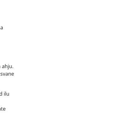
na
 ahju.
rasvane
d ilu
ate