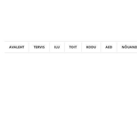
Skip
to
content
AVALEHT
TERVIS
ILU
TOIT
KODU
AED
NÕUAND