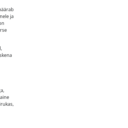
 määrab
nele ja
on
ärse
,
rskena
a,
vaine
irukas,