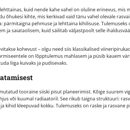
-lehttainas, kuid nende kahe vahel on oluline erinevus, mis
u õhukesi kihte, mis kerkivad vaid tänu vahel olevale rasvai
: pärmitaigna pehmuse ja lehttaina kihilisuse. Tulemuseks 
 ja saiataolisem, kuid säilitab väljastpoolt selle ihaldusvä
vitakse kohevust – olgu need siis klassikalised viineripirukad
pärmiseentele on lõpptulemus mahlasem ja püsib kauem vä
uda liiga kuivaks ja pudisevaks.
latamisest
utatud tooraine siiski pisut planeerimist. Kõige suurem vig
hjus või kuumal radiaatoril. See rikub taigna struktuuri: ras
ja kihid kleepuvad kokku. Tulemuseks on raske ja rasvane p