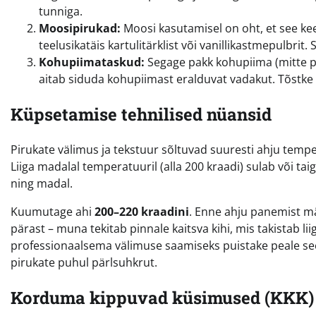
tunniga.
Moosipirukad:
Moosi kasutamisel on oht, et see kee
teelusikatäis kartulitärklist või vanillikastmepulbrit.
Kohupiimataskud:
Segage pakk kohupiima (mitte p
aitab siduda kohupiimast eralduvat vadakut. Tõstke l
Küpsetamise tehnilised nüansid
Pirukate välimus ja tekstuur sõltuvad suuresti ahju tempe
Liiga madalal temperatuuril (alla 200 kraadi) sulab või tai
ning madal.
Kuumutage ahi
200–220 kraadini
. Enne ahju panemist mää
pärast – muna tekitab pinnale kaitsva kihi, mis takistab lii
professionaalsema välimuse saamiseks puistake peale s
pirukate puhul pärlsuhkrut.
Korduma kippuvad küsimused (KKK)