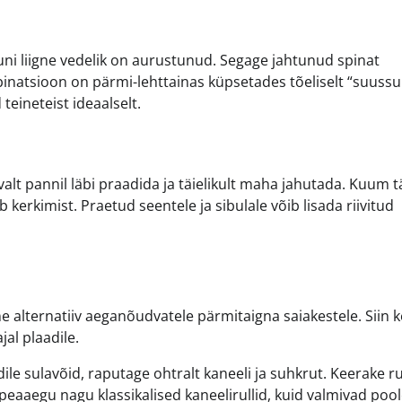
uni liigne vedelik on aurustunud. Segage jahtunud spinat
natsioon on pärmi-lehttainas küpsetades tõeliselt “suussul
teineteist ideaalselt.
valt pannil läbi praadida ja täielikult maha jahutada. Kuum t
kerkimist. Praetud seentele ja sibulale võib lisada riivitud
alternatiiv aeganõudvatele pärmitaigna saiakestele. Siin k
al plaadile.
ile sulavõid, raputage ohtralt kaneeli ja suhkrut. Keerake rul
peaaegu nagu klassikalised kaneelirullid, kuid valmivad poo