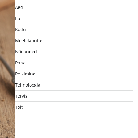
Aed
Ilu
Kodu
Meelelahutus
Nõuanded
Raha
Reisimine
Tehnoloogia
Tervis
Toit