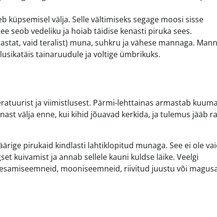
b küpsemisel välja. Selle vältimiseks segage moosi sisse
 See seob vedeliku ja hoiab täidise kenasti piruka sees.
astat, vaid teralist) muna, suhkru ja vähese mannaga. Man
usikatäis tainaruudule ja voltige ümbrikuks.
ratuurist ja viimistlusest. Pärmi-lehttainas armastab kuuma
gnast välja enne, kui kihid jõuavad kerkida, ja tulemus jääb 
rige pirukaid kindlasti lahtiklopitud munaga. See ei ole vai
gset kuivamist ja annab sellele kauni kuldse läike. Veelgi
eesamiseemneid, mooniseemneid, riivitud juustu või magus