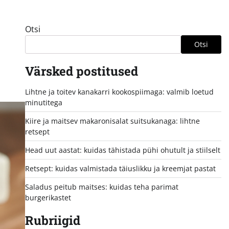
Otsi
Otsi
Värsked postitused
Lihtne ja toitev kanakarri kookospiimaga: valmib loetud
minutitega
Kiire ja maitsev makaronisalat suitsukanaga: lihtne
retsept
Head uut aastat: kuidas tähistada pühi ohutult ja stiilselt
Retsept: kuidas valmistada täiuslikku ja kreemjat pastat
Saladus peitub maitses: kuidas teha parimat
burgerikastet
Rubriigid