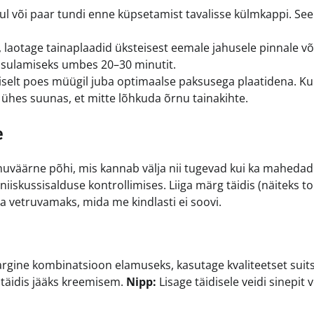
ul või paar tundi enne küpsetamist tavalisse külmkappi. See
laotage tainaplaadid üksteisest eemale jahusele pinnale võ
l sulamiseks umbes 20–30 minutit.
iselt poes müügil juba optimaalse paksusega plaatidena. Ku
id ühes suunas, et mitte lõhkuda õrnu tainakihte.
e
nuväärne põhi, mis kannab välja nii tugevad kui ka mahedad
iiskussisalduse kontrollimises. Liiga märg täidis (näiteks t
 vetruvamaks, mida me kindlasti ei soovi.
 argine kombinatsioon elamuseks, kasutage kvaliteetset suit
t täidis jääks kreemisem.
Nipp:
Lisage täidisele veidi sinepit v