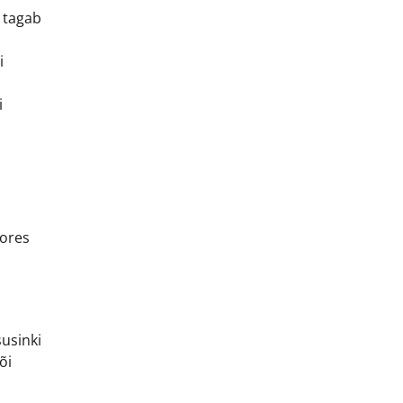
 tagab
i
i
oores
susinki
õi