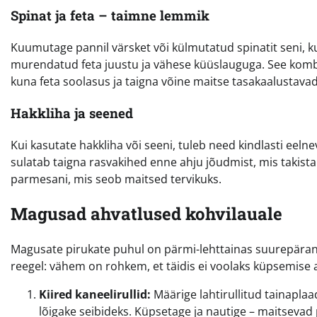
Spinat ja feta – taimne lemmik
Kuumutage pannil värsket või külmutatud spinatit seni, k
murendatud feta juustu ja vähese küüslauguga. See kombi
kuna feta soolasus ja taigna võine maitse tasakaalustavad 
Hakkliha ja seened
Kui kasutate hakkliha või seeni, tuleb need kindlasti eelne
sulatab taigna rasvakihed enne ahju jõudmist, mis takistab 
parmesani, mis seob maitsed tervikuks.
Magusad ahvatlused kohvilauale
Magusate pirukate puhul on pärmi-lehttainas suurepärane 
reegel: vähem on rohkem, et täidis ei voolaks küpsemise aj
Kiired kaneelirullid:
Määrige lahtirullitud tainaplaad
lõigake seibideks. Küpsetage ja nautige – maitsevad 