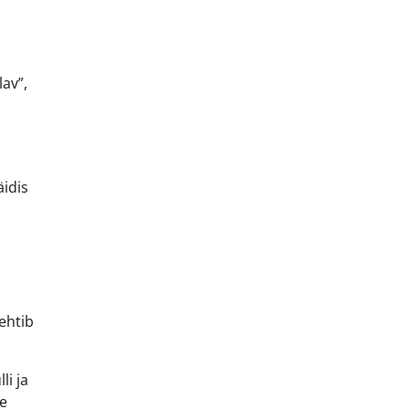
av”,
äidis
ehtib
li ja
le