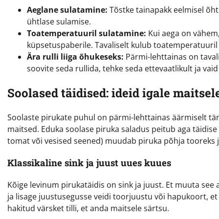
Aeglane sulatamine:
Tõstke tainapakk eelmisel õht
ühtlase sulamise.
Toatemperatuuril sulatamine:
Kui aega on vähem, 
küpsetuspaberile. Tavaliselt kulub toatemperatuuri
Ära rulli liiga õhukeseks:
Pärmi-lehttainas on taval
soovite seda rullida, tehke seda ettevaatlikult ja va
Soolased täidised: ideid igale maitsel
Soolaste pirukate puhul on pärmi-lehttainas äärmiselt tä
maitsed. Eduka soolase piruka saladus peitub aga täidise n
tomat või vesised seened) muudab piruka põhja tooreks ja
Klassikaline sink ja juust uues kuues
Kõige levinum pirukatäidis on sink ja juust. Et muuta see
ja lisage juustusegusse veidi toorjuustu või hapukoort, e
hakitud värsket tilli, et anda maitsele särtsu.