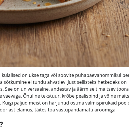
ud külalised on ukse taga või soovite pühapäevahommikul pe
na sõtkumine ei tundu ahvatlev. Just sellisteks hetkedeks on
. See on universaalne, andestav ja äärmiselt maitsev toora
e vaevaga. Õhuline tekstuur, krõbe pealispind ja võine mait
Kuigi paljud meist on harjunud ostma valmispirukaid poelet
gooriast elamus, täites toa vastupandamatu aroomiga.
?