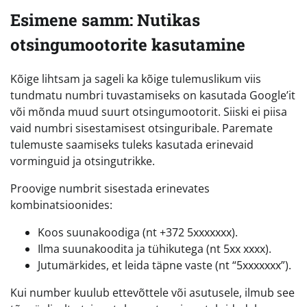
Esimene samm: Nutikas
otsingumootorite kasutamine
Kõige lihtsam ja sageli ka kõige tulemuslikum viis
tundmatu numbri tuvastamiseks on kasutada Google’it
või mõnda muud suurt otsingumootorit. Siiski ei piisa
vaid numbri sisestamisest otsinguribale. Paremate
tulemuste saamiseks tuleks kasutada erinevaid
vorminguid ja otsingutrikke.
Proovige numbrit sisestada erinevates
kombinatsioonides:
Koos suunakoodiga (nt +372 5xxxxxxx).
Ilma suunakoodita ja tühikutega (nt 5xx xxxx).
Jutumärkides, et leida täpne vaste (nt “5xxxxxxx”).
Kui number kuulub ettevõttele või asutusele, ilmub see