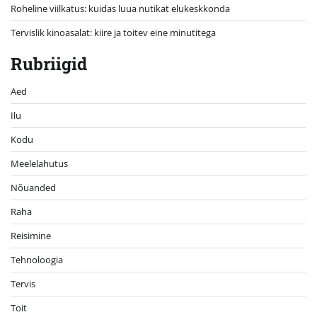
Roheline viilkatus: kuidas luua nutikat elukeskkonda
Tervislik kinoasalat: kiire ja toitev eine minutitega
Rubriigid
Aed
Ilu
Kodu
Meelelahutus
Nõuanded
Raha
Reisimine
Tehnoloogia
Tervis
Toit