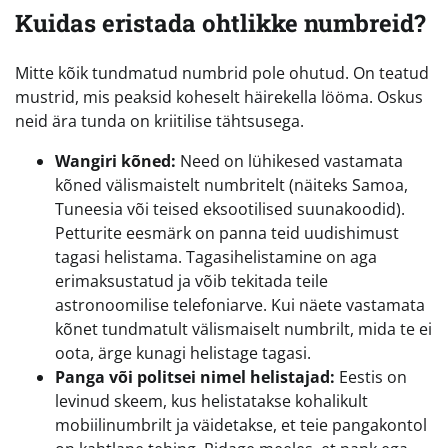
Kuidas eristada ohtlikke numbreid?
Mitte kõik tundmatud numbrid pole ohutud. On teatud
mustrid, mis peaksid koheselt häirekella lööma. Oskus
neid ära tunda on kriitilise tähtsusega.
Wangiri kõned:
Need on lühikesed vastamata
kõned välismaistelt numbritelt (näiteks Samoa,
Tuneesia või teised eksootilised suunakoodid).
Petturite eesmärk on panna teid uudishimust
tagasi helistama. Tagasihelistamine on aga
erimaksustatud ja võib tekitada teile
astronoomilise telefoniarve. Kui näete vastamata
kõnet tundmatult välismaiselt numbrilt, mida te ei
oota, ärge kunagi helistage tagasi.
Panga või politsei nimel helistajad:
Eestis on
levinud skeem, kus helistatakse kohalikult
mobiilinumbrilt ja väidetakse, et teie pangakontol