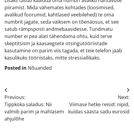
Lisaks tasub kaaluda oma numbri avaliku nähtavuse
piiramist. Mida vähemates kohtades (loosimised,
avalikud foorumid, kahtlased veebilehed) te oma
numbrit jagate, seda väiksem on tõenäosus, et see
satub rämpsposti andmebaasidesse. Tundmatu
number ei pea alati tähendama ohtu, kuid terve
skeptitsism ja kaasaegsete otsingutööriistade
kasutamine on parim viis tagada, et teie telefon jääb
kasulikuks tööriistaks, mitte stressiallikaks.
Posted in
Nõuanded
Navigeerimine
Previous:
Next:
Tippkoka saladus: Nii
Viimase hetke reisid: nipid,
valmib parim ja mahlasem
kuidas säästa sadu eurosid
ahjulõhe