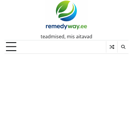
Skip
to
content
teadmised, mis aitavad