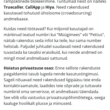
rämpskõnede blokeerimine. Tuntumad neist on näiteks
Truecaller
,
CallApp
ja
Hiya
. Need rakendused
kasutavad tohutuid ühisloome (crowdsourcing)
andmebaase.
Kuidas need töötavad? Kui miljonid kasutajad on
märkinud teatud numbri kui “Müügimees” või “Pettus”,
näitab rakendus seda infot ka teile, kui sama number
helistab. Paljudel juhtudel suudavad need rakendused
tuvastada ka tavalisi eraisikuid, kui nende andmed on
mingil moel andmebaasi sattunud.
Hoiatus privaatsuse osas:
Enne selliste rakenduste
paigaldamist tasub lugeda nende kasutustingimusi.
Sageli nõuavad need rakendused ligipääsu teie enda
kontaktiraamatule, laadides teie sõprade ja tuttavate
numbrid oma serverisse, et andmebaasi täiendada.
See võib olla vastuolus privaatsuspõhimõtetega, seega
kaaluge hoolikalt plusse ja miinuseid.