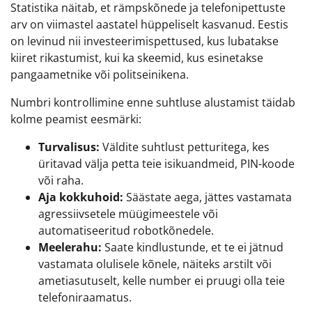
Statistika näitab, et rämpskõnede ja telefonipettuste
arv on viimastel aastatel hüppeliselt kasvanud. Eestis
on levinud nii investeerimispettused, kus lubatakse
kiiret rikastumist, kui ka skeemid, kus esinetakse
pangaametnike või politseinikena.
Numbri kontrollimine enne suhtluse alustamist täidab
kolme peamist eesmärki:
Turvalisus:
Väldite suhtlust petturitega, kes
üritavad välja petta teie isikuandmeid, PIN-koode
või raha.
Aja kokkuhoid:
Säästate aega, jättes vastamata
agressiivsetele müügimeestele või
automatiseeritud robotkõnedele.
Meelerahu:
Saate kindlustunde, et te ei jätnud
vastamata olulisele kõnele, näiteks arstilt või
ametiasutuselt, kelle number ei pruugi olla teie
telefoniraamatus.