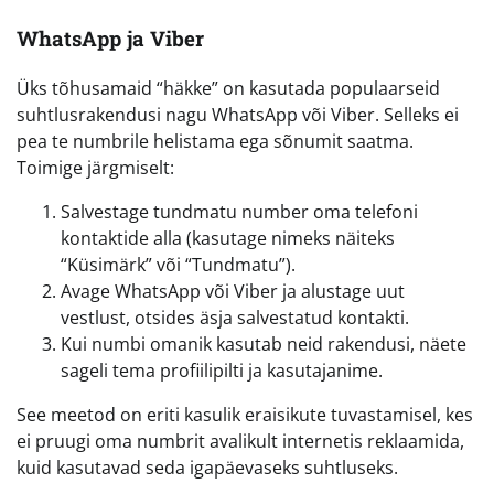
WhatsApp ja Viber
Üks tõhusamaid “häkke” on kasutada populaarseid
suhtlusrakendusi nagu WhatsApp või Viber. Selleks ei
pea te numbrile helistama ega sõnumit saatma.
Toimige järgmiselt:
Salvestage tundmatu number oma telefoni
kontaktide alla (kasutage nimeks näiteks
“Küsimärk” või “Tundmatu”).
Avage WhatsApp või Viber ja alustage uut
vestlust, otsides äsja salvestatud kontakti.
Kui numbi omanik kasutab neid rakendusi, näete
sageli tema profiilipilti ja kasutajanime.
See meetod on eriti kasulik eraisikute tuvastamisel, kes
ei pruugi oma numbrit avalikult internetis reklaamida,
kuid kasutavad seda igapäevaseks suhtluseks.