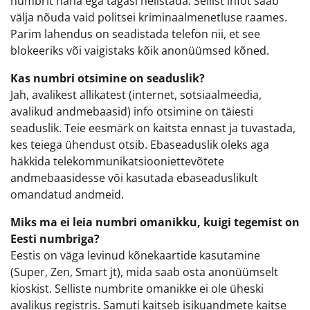
numbrit näha ega tagasi helistada. Sellist infot saab
välja nõuda vaid politsei kriminaalmenetluse raames.
Parim lahendus on seadistada telefon nii, et see
blokeeriks või vaigistaks kõik anonüümsed kõned.
Kas numbri otsimine on seaduslik?
Jah, avalikest allikatest (internet, sotsiaalmeedia,
avalikud andmebaasid) info otsimine on täiesti
seaduslik. Teie eesmärk on kaitsta ennast ja tuvastada,
kes teiega ühendust otsib. Ebaseaduslik oleks aga
häkkida telekommunikatsiooniettevõtete
andmebaasidesse või kasutada ebaseaduslikult
omandatud andmeid.
Miks ma ei leia numbri omanikku, kuigi tegemist on
Eesti numbriga?
Eestis on väga levinud kõnekaartide kasutamine
(Super, Zen, Smart jt), mida saab osta anonüümselt
kioskist. Selliste numbrite omanikke ei ole üheski
avalikus registris. Samuti kaitseb isikuandmete kaitse