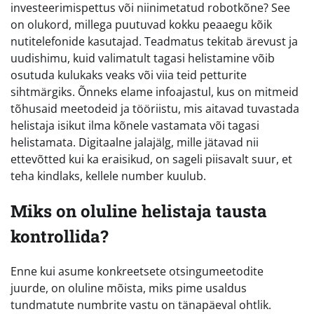
investeerimispettus või niinimetatud robotkõne? See
on olukord, millega puutuvad kokku peaaegu kõik
nutitelefonide kasutajad. Teadmatus tekitab ärevust ja
uudishimu, kuid valimatult tagasi helistamine võib
osutuda kulukaks veaks või viia teid petturite
sihtmärgiks. Õnneks elame infoajastul, kus on mitmeid
tõhusaid meetodeid ja tööriistu, mis aitavad tuvastada
helistaja isikut ilma kõnele vastamata või tagasi
helistamata. Digitaalne jalajälg, mille jätavad nii
ettevõtted kui ka eraisikud, on sageli piisavalt suur, et
teha kindlaks, kellele number kuulub.
Miks on oluline helistaja tausta
kontrollida?
Enne kui asume konkreetsete otsingumeetodite
juurde, on oluline mõista, miks pime usaldus
tundmatute numbrite vastu on tänapäeval ohtlik.