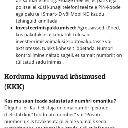
on kahtlane tehing. Pidage meeles, et pank ega
politsei ei küsi kunagi telefoni teel teie PIN-koode
ega palu teil Smart-ID või Mobiil-ID kaudu
tehinguid kinnitada.
Investeerimispakkumised:
Agressiivsed kõned,
kus pakutakse uskumatult tulusaid
investeerimisvõimalusi krüptovaluutasse või
aktsiatesse, tuleks koheselt lõpetada. Numbri
kontrollimine näitab sageli, et samalt numbrilt on
tülitatud sadu inimesi.
Korduma kippuvad küsimused
(KKK)
Kas ma saan teada salastatud numbri omaniku?
Üldjuhul ei. Kui helistaja on oma numbri peitnud
(helistab kui “Tundmatu number” või “Private
number”), siis tavakasutajal ei ole võimalik seda