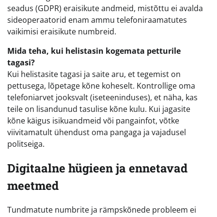
seadus (GDPR) eraisikute andmeid, mistõttu ei avalda
sideoperaatorid enam ammu telefoniraamatutes
vaikimisi eraisikute numbreid.
Mida teha, kui helistasin kogemata petturile
tagasi?
Kui helistasite tagasi ja saite aru, et tegemist on
pettusega, lõpetage kõne koheselt. Kontrollige oma
telefoniarvet jooksvalt (iseteeninduses), et näha, kas
teile on lisandunud tasulise kõne kulu. Kui jagasite
kõne käigus isikuandmeid või pangainfot, võtke
viivitamatult ühendust oma pangaga ja vajadusel
politseiga.
Digitaalne hügieen ja ennetavad
meetmed
Tundmatute numbrite ja rämpskõnede probleem ei