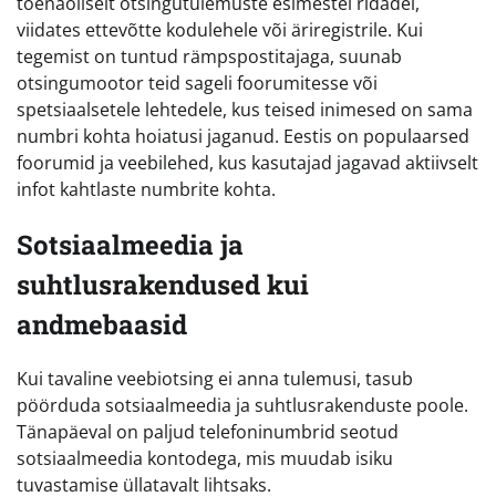
tõenäoliselt otsingutulemuste esimestel ridadel,
viidates ettevõtte kodulehele või äriregistrile. Kui
tegemist on tuntud rämpspostitajaga, suunab
otsingumootor teid sageli foorumitesse või
spetsiaalsetele lehtedele, kus teised inimesed on sama
numbri kohta hoiatusi jaganud. Eestis on populaarsed
foorumid ja veebilehed, kus kasutajad jagavad aktiivselt
infot kahtlaste numbrite kohta.
Sotsiaalmeedia ja
suhtlusrakendused kui
andmebaasid
Kui tavaline veebiotsing ei anna tulemusi, tasub
pöörduda sotsiaalmeedia ja suhtlusrakenduste poole.
Tänapäeval on paljud telefoninumbrid seotud
sotsiaalmeedia kontodega, mis muudab isiku
tuvastamise üllatavalt lihtsaks.