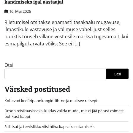
kandmiseks igal aastaajal
16. Mai 2026
Riietumisel otsitakse enamasti tasakaalu mugavuse,
ilmastikule vastavuse ja välimuse vahel. Just selles
punktis tõuseb villane vest esile märksa tugevamalt, kui
esmapilgul arvata võiks. See ei […]
Otsi
Otsi
Värsked postitused
Kohevad keefiripannkoogid: lihtne ja maitsev retsept
Droon reisikaaslaseks: kuidas valida mudel, mis ei jää pärast esimest
puhkust kappi
5 lihtsat ja tervislikku viisi hiina kapsa kasutamiseks