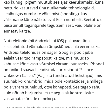
kao kuhugi, pigem muutub see ajas keerukamaks, kuna
petturid kasutavad üha nutikamaid tehnoloogiaid,
sealhulgas numbrite võltsimist (spoofing), kus
välismaine kõne näib tulevat Eesti numbrilt. Seetõttu ei
piisa ainult tagantjärele tegutsemisest, vaid oluline on
ennetav kaitse.
Nutitelefonid (nii Android kui iOS) pakuvad täna
sisseehitatud võimalusi rämpskõnede filtreerimiseks.
Androidi telefonides on sageli Google’i poolt juba
eelaktiveeritud rämpsposti kaitse, mis muudab
kahtlase kõne vastuvõtmisel ekraani punaseks. iPhone’i
omanikud saavad seadistada funktsiooni “Silence
Unknown Callers” (Vaigista tundmatud helistajad), mis
suunab kõik numbrid, mida pole kontaktides ja millega
pole varem suheldud, otse kõneposti. See tagab rahu,
kuid nõuab harjumist, et te aeg-ajalt kontrolliksite
vastamata kõnede nimekirja.